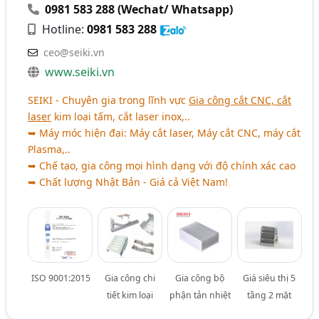
0981 583 288 (Wechat/ Whatsapp)
Hotline:
0981 583 288
ceo@seiki.vn
www.seiki.vn
SEIKI - Chuyên gia trong lĩnh vực
Gia công cắt CNC, cắt
laser
kim loại tấm, cắt laser inox,..
➥ Máy móc hiện đại: Máy cắt laser, Máy cắt CNC, máy cắt
Plasma,..
➥ Chế tạo, gia công mọi hình dạng với độ chính xác cao
➥ Chất lượng Nhật Bản - Giá cả Việt Nam!
ISO 9001:2015
Gia công chi
Gia công bộ
Giá siêu thị 5
tiết kim loại
phận tản nhiệt
tầng 2 mặt