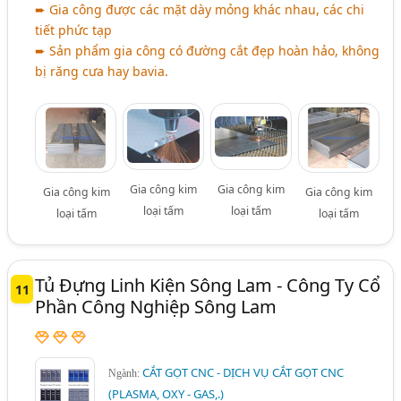
➨ Gia công được các mặt dày mỏng khác nhau, các chi
tiết phức tạp
➨ Sản phẩm gia công có đường cắt đẹp hoàn hảo, không
bị răng cưa hay bavia.
Gia công kim
Gia công kim
Gia công kim
Gia công kim
loại tấm
loại tấm
loại tấm
loại tấm
Tủ Đựng Linh Kiện Sông Lam - Công Ty Cổ
11
Phần Công Nghiệp Sông Lam
CẮT GỌT CNC - DỊCH VỤ CẮT GỌT CNC
Ngành:
(PLASMA, OXY - GAS,.)