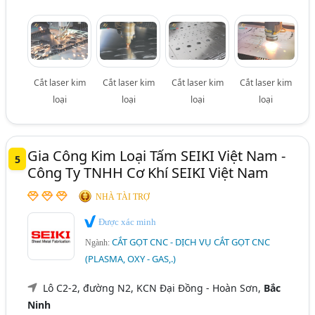
Cắt laser kim
Cắt laser kim
Cắt laser kim
Cắt laser kim
loại
loại
loại
loại
Gia Công Kim Loại Tấm SEIKI Việt Nam -
5
Công Ty TNHH Cơ Khí SEIKI Việt Nam
NHÀ TÀI TRỢ
Được xác minh
CẮT GỌT CNC - DỊCH VỤ CẮT GỌT CNC
Ngành:
(PLASMA, OXY - GAS,.)
Lô C2-2, đường N2, KCN Đại Đồng - Hoàn Sơn,
Bắc
Ninh