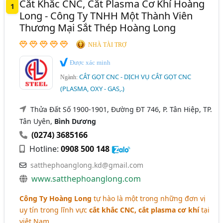
Cắt Khắc CNC, Cắt Plasma Cơ Khí Hoàng
1
Thừa Thiên Huế
Tuyên Quang
Vĩnh Phúc
Long - Công Ty TNHH Một Thành Viên
Cắt Plasma (11)
Thương Mại Sắt Thép Hoàng Long
Bạc Liêu
Bắc Giang
Bình Định
Gia Lai
NHÀ TÀI TRỢ
Hà Nam
Hải Dương
Long An
Ninh Bình
Được xác minh
Ninh Thuận
Quảng Ngãi
Tiền Giang
CẮT GỌT CNC - DỊCH VỤ CẮT GỌT CNC
Ngành:
(PLASMA, OXY - GAS,.)
Thửa Đất Số 1900-1901, Đường ĐT 746, P. Tân Hiệp, TP.
Tân Uyên,
Bình Dương
(0274) 3685166
Hotline:
0908 500 148
satthephoanglong.kd@gmail.com
www.satthephoanglong.com
Công Ty Hoàng Long
tự hào là một trong những đơn vị
uy tín trong lĩnh vực
cắt khắc CNC, cắt plasma cơ khí
tại
việt Nam.