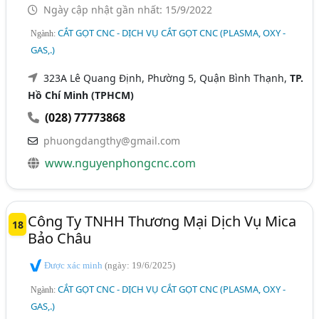
Ngày cập nhật gần nhất: 15/9/2022
CẮT GỌT CNC - DỊCH VỤ CẮT GỌT CNC (PLASMA, OXY -
Ngành:
GAS,.)
323A Lê Quang Định, Phường 5, Quận Bình Thạnh,
TP.
Hồ Chí Minh (TPHCM)
(028) 77773868
phuongdangthy@gmail.com
www.nguyenphongcnc.com
Công Ty TNHH Thương Mại Dịch Vụ Mica
18
Bảo Châu
Được xác minh
(ngày: 19/6/2025)
CẮT GỌT CNC - DỊCH VỤ CẮT GỌT CNC (PLASMA, OXY -
Ngành:
GAS,.)