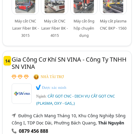
Máy cắt CNC
Máy cắt CNC
Máy cắt ống
Máy cắt plasma
Laser Fiber BK -
Laser Fiber BK -
hộp chuyên
CNC BKP - 1560
3015
4015
dụng
Gia Công Cơ Khí SN VINA - Công Ty TNHH
14
SN VINA
NHÀ TÀI TRỢ
Được xác minh
CẮT GỌT CNC - DỊCH VỤ CẮT GỌT CNC
Ngành:
(PLASMA, OXY - GAS,.)
Đường Cách Mạng Tháng 10, Khu Công Nghiệp Sông
Công I, TDP Dọc Dài, Phường Bách Quang,
Thái Nguyên
0879 456 888