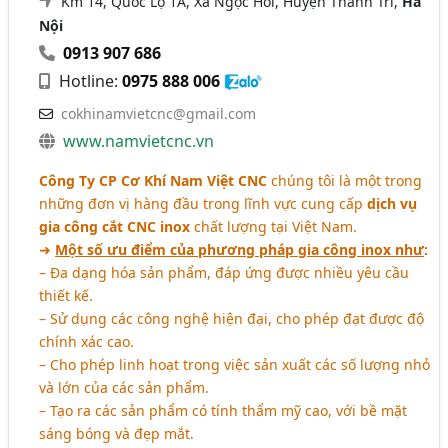
Km 14, Quốc Lộ 1A, Xã Ngọc Hồi, Huyện Thanh Trì,
Hà
Nội
0913 907 686
Hotline:
0975 888 006
cokhinamvietcnc@gmail.com
www.namvietcnc.vn
Công Ty CP Cơ Khí Nam Việt CNC
chúng tôi là một trong
những đơn vị hàng đầu trong lĩnh vực cung cấp
dịch vụ
gia công cắt CNC inox
chất lượng tại Việt Nam.
➜
Một số ưu điểm của phương pháp gia công inox như
:
– Đa dạng hóa sản phẩm, đáp ứng được nhiều yêu cầu
thiết kế.
– Sử dụng các công nghệ hiện đại, cho phép đạt được độ
chính xác cao.
– Cho phép linh hoạt trong việc sản xuất các số lượng nhỏ
và lớn của các sản phẩm.
– Tạo ra các sản phẩm có tính thẩm mỹ cao, với bề mặt
sáng bóng và đẹp mắt.