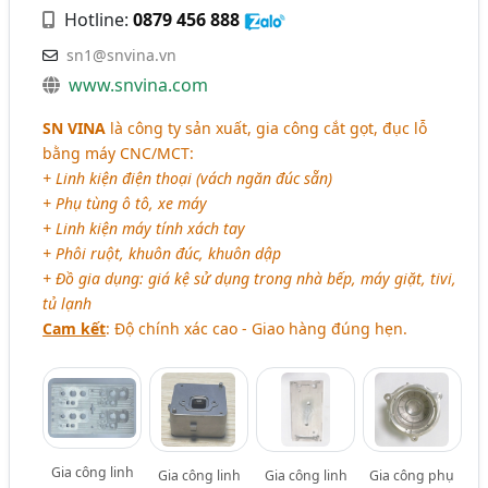
Hotline:
0879 456 888
sn1@snvina.vn
www.snvina.com
SN VINA
là công ty sản xuất, gia công cắt gọt, đục lỗ
bằng máy CNC/MCT:
+ Linh kiện điện thoại (vách ngăn đúc sẵn)
+ Phụ tùng ô tô, xe máy
+ Linh kiện máy tính xách tay
+ Phôi ruột, khuôn đúc, khuôn dập
+ Đồ gia dụng: giá kệ sử dụng trong nhà bếp, máy giặt, tivi,
tủ lạnh
Cam kết
: Độ chính xác cao - Giao hàng đúng hẹn.
Gia công linh
Gia công linh
Gia công linh
Gia công phụ