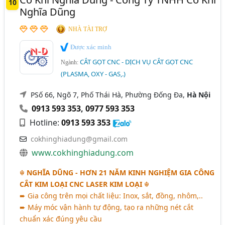
10
Nghĩa Dũng
NHÀ TÀI TRỢ
Được xác minh
CẮT GỌT CNC - DỊCH VỤ CẮT GỌT CNC
Ngành:
(PLASMA, OXY - GAS,.)
PSố 66, Ngõ 7, Phố Thái Hà, Phường Đống Đa,
Hà Nội
0913 593 353
,
0977 593 353
Hotline:
0913 593 353
cokhinghiadung@gmail.com
www.cokhinghiadung.com
☬
NGHĨA DŨNG - HƠN 21 NĂM KINH NGHIỆM GIA CÔNG
CẮT KIM LOẠI CNC LASER KIM LOẠI
☬
➨ Gia công trên mọi chất liệu: Inox, sắt, đồng, nhôm,..
➨ Máy móc vận hành tự động, tạo ra những nét cắt
chuẩn xác đúng yêu cầu