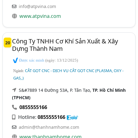
info@atpvina.com
www.atpvina.com
Công Ty TNHH Cơ Khí Sản Xuất & Xây
20
Dựng Thành Nam
Được xác minh
(ngày: 13/12/2025)
CẮT GỌT CNC - DỊCH VỤ CẮT GỌT CNC (PLASMA, OXY -
Ngành:
GAS,.)
S&#7889 14 Đường 53A, P. Tân Tạo,
TP. Hồ Chí Minh
(TPHCM)
0855555166
Hotline:
0855555166
admin@thanhnamhome.com
www.thanhnamhome.com