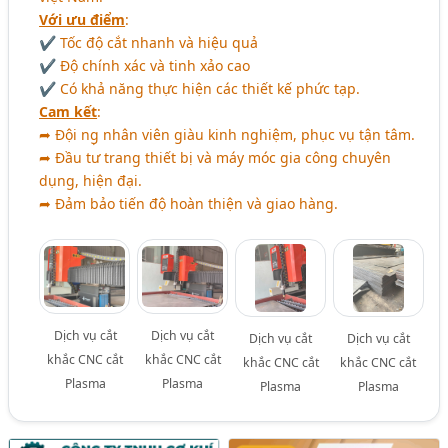
Với ưu điểm
:
✔ Tốc độ cắt nhanh và hiệu quả
✔ Độ chính xác và tinh xảo cao
✔ Có khả năng thực hiện các thiết kế phức tạp.
Cam kết
:
➦ Đội ng̣ nhân viên giàu kinh nghiệm, phục vụ tận tâm.
➦ Đầu tư trang thiết bị và máy móc gia công chuyên
dụng, hiện đại.
➦ Đảm bảo tiến độ hoàn thiện và giao hàng.
Dịch vụ cắt
Dịch vụ cắt
Dịch vụ cắt
Dịch vụ cắt
khắc CNC cắt
khắc CNC cắt
khắc CNC cắt
khắc CNC cắt
Plasma
Plasma
Plasma
Plasma