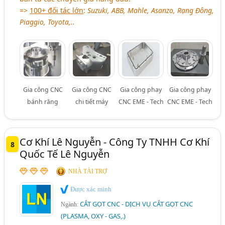
=>
100+ đối tác lớn
:
Suzuki, ABB, Mahle, Asanzo, Rạng Đông,
Piaggio, Toyota,..
Gia công CNC
Gia công CNC
Gia công phay
Gia công phay
bánh răng
chi tiết máy
CNC EME - Tech
CNC EME - Tech
Cơ Khí Lê Nguyễn - Công Ty TNHH Cơ Khí
8
Quốc Tế Lê Nguyễn
NHÀ TÀI TRỢ
Được xác minh
CẮT GỌT CNC - DỊCH VỤ CẮT GỌT CNC
Ngành:
(PLASMA, OXY - GAS,.)