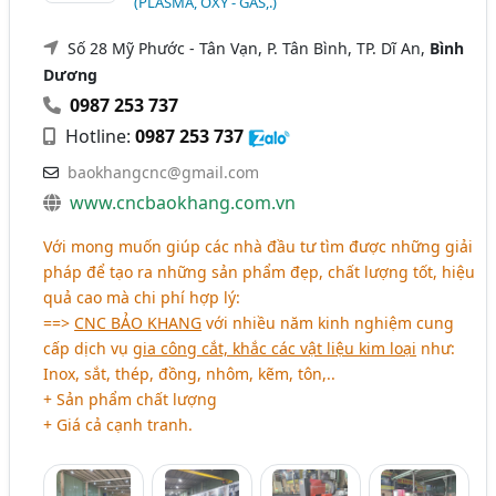
(PLASMA, OXY - GAS,.)
Số 28 Mỹ Phước - Tân Vạn, P. Tân Bình, TP. Dĩ An,
Bình
Dương
0987 253 737
Hotline:
0987 253 737
baokhangcnc@gmail.com
www.cncbaokhang.com.vn
Với mong muốn giúp các nhà đầu tư tìm được những giải
pháp để tạo ra những sản phẩm đẹp, chất lượng tốt, hiệu
quả cao mà chi phí hợp lý:
==>
CNC BẢO KHANG
với nhiều năm kinh nghiệm cung
cấp dịch vụ
gia công cắt, khắc các vật liệu kim loại
như:
Inox, sắt, thép, đồng, nhôm, kẽm, tôn,..
+ Sản phẩm chất lượng
+ Giá cả cạnh tranh.