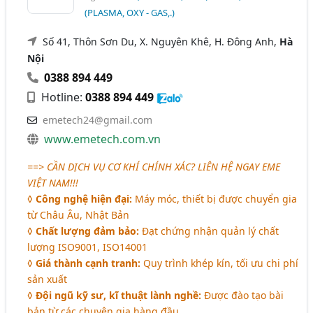
(PLASMA, OXY - GAS,.)
Số 41, Thôn Sơn Du, X. Nguyên Khê, H. Đông Anh,
Hà
Nội
0388 894 449
Hotline:
0388 894 449
emetech24@gmail.com
www.emetech.com.vn
==> CẦN DỊCH VỤ CƠ KHÍ CHÍNH XÁC? LIÊN HỆ NGAY EME
VIỆT NAM!!!
◊
Công nghệ hiện đại:
Máy móc, thiết bị được chuyển gia
từ Châu Âu, Nhật Bản
◊
Chất lượng đảm bảo:
Đạt chứng nhận quản lý chất
lượng ISO9001, ISO14001
◊
Giá thành cạnh tranh:
Quy trình khép kín, tối ưu chi phí
sản xuất
◊
Đội ngũ kỹ sư, kĩ thuật lành nghề:
Được đào tạo bài
bản từ các chuyên gia hàng đầu.