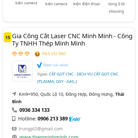
kiện camera
kiện camera
kiện điện thoại
tùng ô tô
Housing
Gia Công Cắt Laser CNC Minh Minh - Công
15
Ty TNHH Thép Minh Minh
NHÀ TÀI TRỢ
Được xác minh
CẮT GỌT CNC - DỊCH VỤ CẮT GỌT CNC
Ngành:
(PLASMA, OXY - GAS,.)
Km9+950, Quốc Lộ 10, Đông Hợp, Đông Hưng,
Thái
Bình
0936 334 133
Hotline:
0906 213 389
trungpt2@gmail.com
www.thepminhminh.com