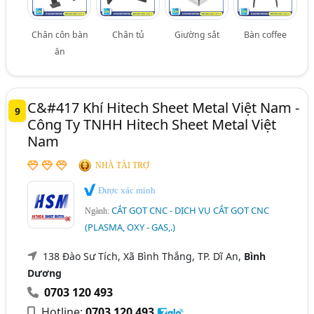
Chân côn bàn
Chân tủ
Giường sắt
Bàn coffee
ăn
C&#417 Khí Hitech Sheet Metal Việt Nam -
9
Công Ty TNHH Hitech Sheet Metal Việt
Nam
NHÀ TÀI TRỢ
Được xác minh
CẮT GỌT CNC - DỊCH VỤ CẮT GỌT CNC
Ngành:
(PLASMA, OXY - GAS,.)
138 Đào Sư Tích, Xã Bình Thắng, TP. Dĩ An,
Bình
Dương
0703 120 493
Hotline:
0703 120 493