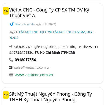
Việt Á CNC - Công Ty CP SX TM DV Kỹ
16
Thuật Việt Á
Được xác minh
(ngày: 1/3/2022)
CẮT GỌT CNC - DỊCH VỤ CẮT GỌT CNC (PLASMA, OXY -
Ngành:
GAS,.)
Số 804G Nguyễn Duy Trinh, P. Phú Hữu, TP. Th&#7911
&#272&#7913c,
TP. Hồ Chí Minh (TPHCM)
0918017554
sales@vietacnc.com.vn
www.vietacnc.com.vn
Sắt Mỹ Thuật Nguyên Phong - Công Ty
17
TNHH Kỹ Thuật Nguyên Phong