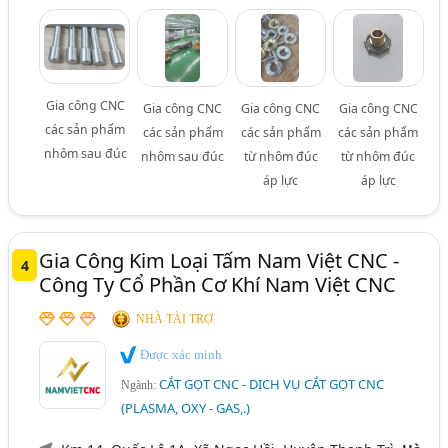
Gia công CNC
Gia công CNC
Gia công CNC
Gia công CNC
các sản phẩm
các sản phẩm
các sản phẩm
các sản phẩm
nhôm sau đúc
nhôm sau đúc
từ nhôm đúc
từ nhôm đúc
áp lực
áp lực
Gia Công Kim Loại Tấm Nam Việt CNC -
4
Công Ty Cổ Phần Cơ Khí Nam Việt CNC
NHÀ TÀI TRỢ
Được xác minh
CẮT GỌT CNC - DỊCH VỤ CẮT GỌT CNC
Ngành:
(PLASMA, OXY - GAS,.)