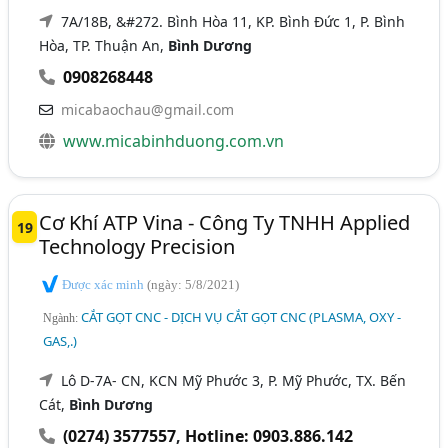
7A/18B, &#272. Bình Hòa 11, KP. Bình Đức 1, P. Bình
Hòa, TP. Thuận An,
Bình Dương
0908268448
micabaochau@gmail.com
www.micabinhduong.com.vn
Cơ Khí ATP Vina - Công Ty TNHH Applied
19
Technology Precision
Được xác minh
(ngày: 5/8/2021)
CẮT GỌT CNC - DỊCH VỤ CẮT GỌT CNC (PLASMA, OXY -
Ngành:
GAS,.)
Lô D-7A- CN, KCN Mỹ Phước 3, P. Mỹ Phước, TX. Bến
Cát,
Bình Dương
(0274) 3577557
,
Hotline: 0903.886.142