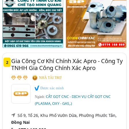
Gia Công Cơ Khí Chính Xác Apro - Công Ty
2
TNHH Gia Công Chính Xác Apro
NHÀ TÀI TRỢ
Được xác minh
CẮT GỌT CNC - DỊCH VỤ CẮT GỌT CNC
Ngành:
(PLASMA, OXY - GAS,.)
Số 9, Tổ 26, Khu Phố Vườn Dừa, Phường Phước Tân,
Đồng Nai