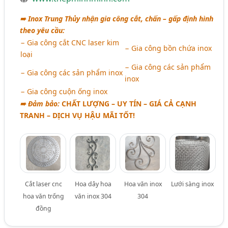
➠ Inox Trung Thủy nhận gia công cắt, chấn – gấp định hình
theo yêu cầu:
− Gia công cắt CNC laser kim
− Gia công bồn chứa inox
loại
− Gia công các sản phẩm
− Gia công các sản phẩm inox
inox
− Gia công cuộn ống inox
➠ Đảm bảo:
CHẤT LƯỢNG – UY TÍN – GIÁ CẢ CẠNH
TRANH – DỊCH VỤ HẬU MÃI TỐT!
Cắt laser cnc
Hoa dây hoa
Hoa văn inox
Lưới sàng inox
hoa văn trống
văn inox 304
304
đồng