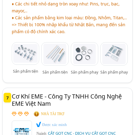
♦ Các chi tiết nhỏ dạng tròn xoay như: Pins, trục, bạc,
mayor,..
♦ Các sản phẩm bằng kim loại màu: Đồng, Nhôm, Titan,..
=> Thiết bị 100% nhập khẩu từ Nhật Bản, mang đến sản
phẩm có độ chính xác cao.
Sản phẩm tiện
Sản phẩm tiện
Sản phẩm phay
Sản phẩm phay
Cơ Khí EME - Công Ty TNHH Công Nghệ
7
EME Việt Nam
NHÀ TÀI TRỢ
Được xác minh
CẮT GỌT CNC - DỊCH VỤ CẮT GỌT CNC
Ngành: