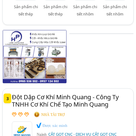
Sản phẩm chi
Sản phẩm chi
Sản phẩm chi
Sản phẩm chi
tiết thép
tiết thép
tiết nhôm
tiết nhôm
Đột Dập Cơ Khí Minh Quang - Công Ty
3
TNHH Cơ Khí Chế Tạo Minh Quang
NHÀ TÀI TRỢ
Được xác minh
CẮT GỌT CNC - DỊCH VỤ CẮT GỌT CNC
Ngành: