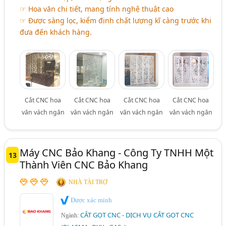
☞ Hoa văn chi tiết, mang tính nghệ thuật cao
☞ Được sàng lọc, kiểm định chất lượng kĩ càng trước khi
đưa đến khách hàng.
Cắt CNC hoa
Cắt CNC hoa
Cắt CNC hoa
Cắt CNC hoa
văn vách ngăn
văn vách ngăn
văn vách ngăn
văn vách ngăn
Máy CNC Bảo Khang - Công Ty TNHH Một
13
Thành Viên CNC Bảo Khang
NHÀ TÀI TRỢ
Được xác minh
CẮT GỌT CNC - DỊCH VỤ CẮT GỌT CNC
Ngành: