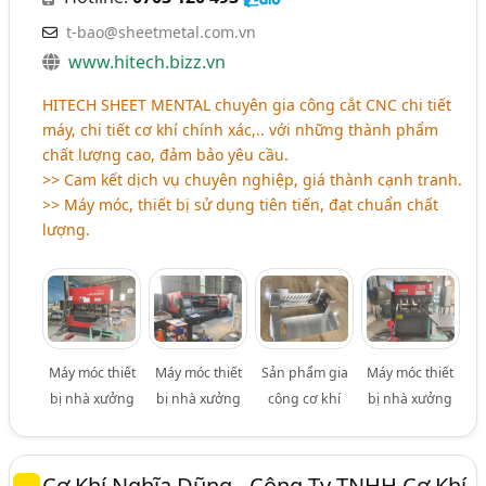
t-bao@sheetmetal.com.vn
www.hitech.bizz.vn
HITECH SHEET MENTAL chuyên gia công cắt CNC chi tiết
máy, chi tiết cơ khí chính xác,.. với những thành phẩm
chất lượng cao, đảm bảo yêu cầu.
>> Cam kết dịch vụ chuyên nghiệp, giá thành cạnh tranh.
>> Máy móc, thiết bị sử dụng tiên tiến, đạt chuẩn chất
lượng.
Máy móc thiết
Máy móc thiết
Sản phẩm gia
Máy móc thiết
bị nhà xưởng
bị nhà xưởng
công cơ khí
bị nhà xưởng
Cơ Khí Nghĩa Dũng - Công Ty TNHH Cơ Khí