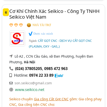
Cơ Khí Chính Xác Seikico - Công Ty TNHH
6
Seikico Việt Nam
NHÀ TÀI TRỢ
Được xác minh
CẮT GỌT CNC - DỊCH VỤ CẮT GỌT CNC
Ngành:
(PLASMA, OXY - GAS,.)
Lô A2 , CCN Cầu Gáo, xã Đan Phượng, huyện Đan
Phượng,
Hà Nội
(024) 37805205
,
0985 472 963
Hotline:
0974 22 33 89
son.seikico@gmail.com
www.seikico.net
Seikico chuyên
Gia công Cắt Gọt CNC
gồm: Gia công phay
CNC, Gia công tiện CNC cho: