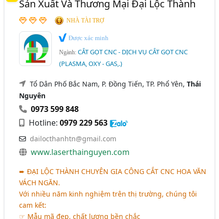
Sản Xuất Và Thương Mại Đại Lộc Thành
NHÀ TÀI TRỢ
Được xác minh
CẮT GỌT CNC - DỊCH VỤ CẮT GỌT CNC
Ngành:
(PLASMA, OXY - GAS,.)
Tổ Dân Phố Bắc Nam, P. Đồng Tiến, TP. Phổ Yên,
Thái
Nguyên
0973 599 848
Hotline:
0979 229 563
dailocthanhtn@gmail.com
www.laserthainguyen.com
➨
ĐẠI LỘC THÀNH CHUYÊN GIA CÔNG CẮT CNC HOA VĂN
VÁCH NGĂN.
Với nhiều năm kinh nghiệm trên thị trường, chúng tôi
cam kết:
☞ Mẫu mã đẹp, chất lượng bền chắc