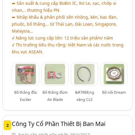
➦ Sản xuất & cung cấp BoBin IC, Rơ Le, sạc, chớp xi
nhan,.. thương hiệu PN
➦ Nhập khẩu & phân phối sên nhông, kèn, bạc đạn,
phuộc, bố thắng,.. từ Thái Lan, Đài Loan, Singapore,
Malaysia,..
√ Năng lực cung cấp lớn: 12 triệu sản phẩm/ năm
√ Thị trường tiêu thụ rộng: Việt Nam và các nước trong
khu vực ASEAN.
Bố thắng đĩa:
Bố thắng đùm
&#7888;ng
Bộ nồi Dream
Exciter
Air Blade
xăng CLS
Công Ty Cổ Phần Thiết Bị Ban Mai
2
Ngày cập nhật gần nhất: 28/2/2017