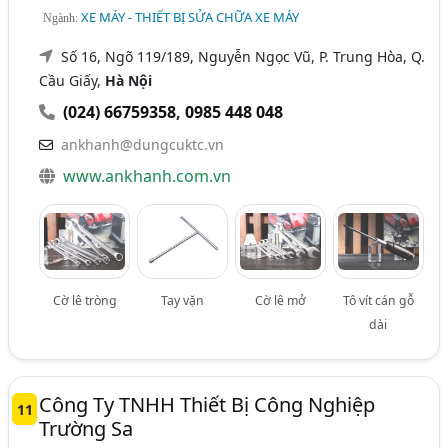
XE MÁY - THIẾT BỊ SỬA CHỮA XE MÁY
Ngành:
Số 16, Ngõ 119/189, Nguyễn Ngọc Vũ, P. Trung Hòa, Q.
Cầu Giấy,
Hà Nội
(024) 66759358
,
0985 448 048
ankhanh@dungcuktc.vn
www.ankhanh.com.vn
Cờ lê tròng
Tay vặn
Cờ lê mở
Tô vít cán gỗ
dài
Công Ty TNHH Thiết Bị Công Nghiệp
11
Trường Sa