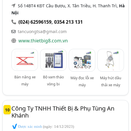
Số 14BT4 KĐT Cầu Bươu, X. Tân Triều, H. Thanh Trì,
Hà
Nội
(024) 62596159
,
0354 213 131
tancuongtsa@gmail.com
www.thietbig8.com.vn
Bàn nâng xe
Bộ vam tháo
Máy đọc lỗi xe
Máy hút dầu
máy
vòng bi
máy
thải xe máy
Công Ty TNHH Thiết Bị & Phụ Tùng An
10
Khánh
Được xác minh
(ngày: 14/12/2023)