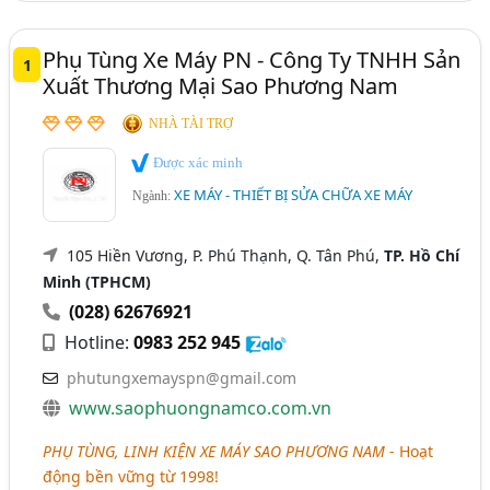
Phụ Tùng Xe Máy PN - Công Ty TNHH Sản
1
Xuất Thương Mại Sao Phương Nam
NHÀ TÀI TRỢ
Được xác minh
XE MÁY - THIẾT BỊ SỬA CHỮA XE MÁY
Ngành:
105 Hiền Vương, P. Phú Thạnh, Q. Tân Phú,
TP. Hồ Chí
Minh (TPHCM)
(028) 62676921
Hotline:
0983 252 945
phutungxemayspn@gmail.com
www.saophuongnamco.com.vn
PHỤ TÙNG, LINH KIỆN XE MÁY SAO PHƯƠNG NAM
- Hoạt
động bền vững từ 1998!