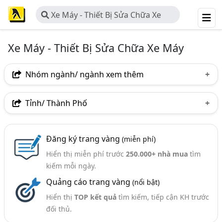
Xe Máy - Thiết Bị Sửa Chữa Xe
Máy
Xe Máy - Thiết Bị Sửa Chữa Xe Máy
Nhóm ngành/ ngành xem thêm
Ngành nghề
Tỉnh/ Thành Phố
Xe Máy - Thiết Bị Sửa Chữa Xe Máy
(31)
Hà Nội
TP. Hồ Chí Minh (TPHCM)
Bình Dương
Ngành xem thêm
Đăng ký trang vàng
(miễn phí)
Tp. Đà Nẵng
Bà Rịa-Vũng Tàu
Hiển thị miễn phí trước
250.000+ nhà mua
tìm
Ô Tô - Thiết Bị Sửa Chữa Ô Tô (124)
kiếm mỗi ngày.
Quảng cáo trang vàng
(nổi bật)
Hiển thị
TOP kết quả
tìm kiếm, tiếp cận KH trước
đối thủ.