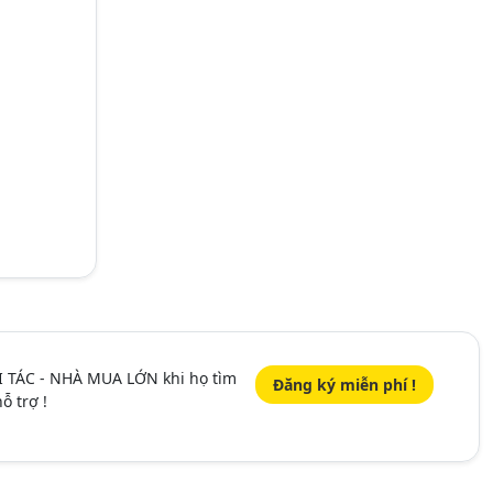
I TÁC - NHÀ MUA LỚN khi họ tìm
Đăng ký miễn phí !
ỗ trợ !