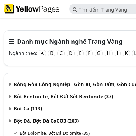
Tìm kiếm Trang Vàng
Danh mục Ngành nghề Trang Vàng
Ngành theo:
A
B
C
D
E
F
G
H
I
K
Bông Gòn Công Nghiệp - Gòn Bi, Gòn Tấm, Gòn Cu
Bột Bentonite, Bột Đất Sét Bentonite
(37)
Bột Cá
(113)
Bột Đá, Bột Đá CaCO3
(263)
Bột Dolomite, Bột Đá Dolomite
(35)