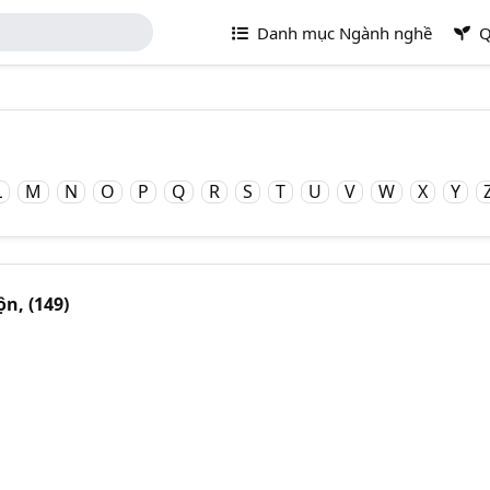
Danh mục Ngành nghề
Q
L
M
N
O
P
Q
R
S
T
U
V
W
X
Y
ộn,
(149)