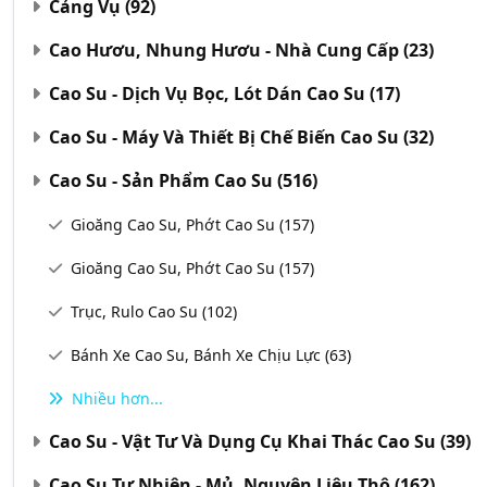
Cảng Vụ
(92)
Cao Hươu, Nhung Hươu - Nhà Cung Cấp
(23)
Cao Su - Dịch Vụ Bọc, Lót Dán Cao Su
(17)
Cao Su - Máy Và Thiết Bị Chế Biến Cao Su
(32)
Cao Su - Sản Phẩm Cao Su
(516)
Gioăng Cao Su, Phớt Cao Su
(157)
Gioăng Cao Su, Phớt Cao Su
(157)
Trục, Rulo Cao Su
(102)
Bánh Xe Cao Su, Bánh Xe Chịu Lực
(63)
Nhiều hơn...
Cao Su - Vật Tư Và Dụng Cụ Khai Thác Cao Su
(39)
Cao Su Tự Nhiên - Mủ, Nguyên Liệu Thô
(162)