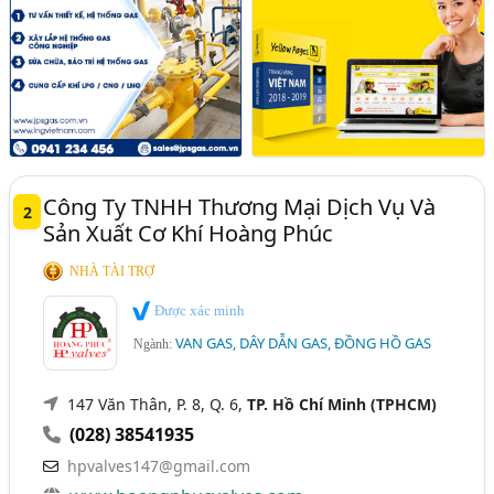
Công Ty TNHH Thương Mại Dịch Vụ Và
2
Sản Xuất Cơ Khí Hoàng Phúc
NHÀ TÀI TRỢ
Được xác minh
VAN GAS, DÂY DẪN GAS, ĐỒNG HỒ GAS
Ngành:
147 Văn Thân, P. 8, Q. 6,
TP. Hồ Chí Minh (TPHCM)
(028) 38541935
hpvalves147@gmail.com