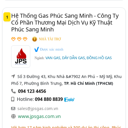
Hệ Thống Gas Phúc Sang Minh - Công Ty
1
Cổ Phần Thương Mại Dịch Vụ Kỹ Thuật
Phúc Sang Minh
NHÀ TÀI TRỢ
Được xác minh
VAN GAS, DÂY DẪN GAS, ĐỒNG HỒ GAS
Ngành:
Số 3 Đường 43, Khu Nhà &#7902 An Phú – Mỹ Mỹ, Khu
Phố 7, Phường Bình Trưng,
TP. Hồ Chí Minh (TPHCM)
094 123 4456
Hotline:
094 880 8839
sales@jpsgas.com.vn
www.jpsgas.com.vn
Với hơn 17 năm kinh nghiệm và 500 dự án thi công, Phúc