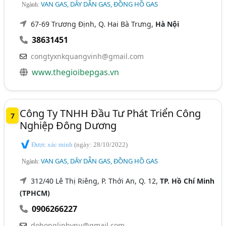
VAN GAS, DÂY DẪN GAS, ĐỒNG HỒ GAS
Ngành:
67-69 Trương Định, Q. Hai Bà Trưng,
Hà Nội
38631451
congtyxnkquangvinh@gmail.com
www.thegioibepgas.vn
Công Ty TNHH Đầu Tư Phát Triển Công
7
Nghiệp Đông Dương
Được xác minh
(ngày: 28/10/2022)
VAN GAS, DÂY DẪN GAS, ĐỒNG HỒ GAS
Ngành:
312/40 Lê Thị Riêng, P. Thới An, Q. 12,
TP. Hồ Chí Minh
(TPHCM)
0906266227
dohonglinhvnu@gmail.com