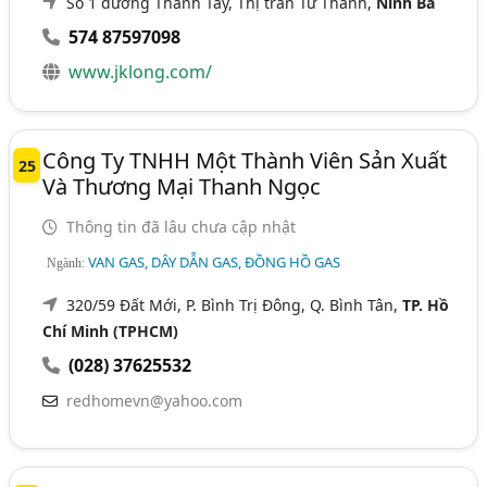
Số 1 đường Thành Tây, Thị trấn Từ Thành,
Ninh Ba
574 87597098
www.jklong.com/
Công Ty TNHH Một Thành Viên Sản Xuất
25
Và Thương Mại Thanh Ngọc
Thông tin đã lâu chưa cập nhật
VAN GAS, DÂY DẪN GAS, ĐỒNG HỒ GAS
Ngành:
320/59 Đất Mới, P. Bình Trị Đông, Q. Bình Tân,
TP. Hồ
Chí Minh (TPHCM)
(028) 37625532
redhomevn@yahoo.com