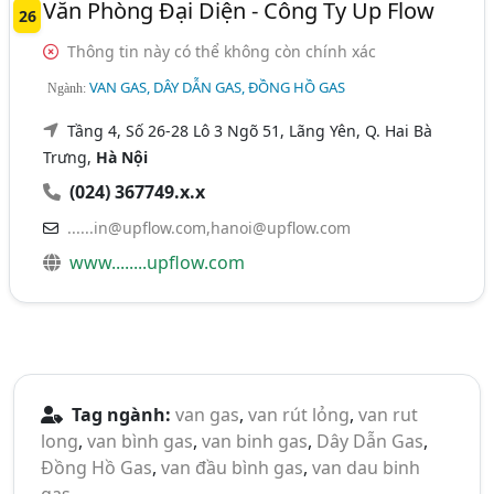
Văn Phòng Đại Diện - Công Ty Up Flow
26
Thông tin này có thể không còn chính xác
VAN GAS, DÂY DẪN GAS, ĐỒNG HỒ GAS
Ngành:
Tầng 4, Số 26-28 Lô 3 Ngõ 51, Lãng Yên, Q. Hai Bà
Trưng,
Hà Nội
(024) 367749.x.x
......in@upflow.com
,
hanoi@upflow.com
www........upflow.com
Tag ngành:
van gas
,
van rút lỏng
,
van rut
long
,
van bình gas
,
van binh gas
,
Dây Dẫn Gas
,
Đồng Hồ Gas
,
van đầu bình gas
,
van dau binh