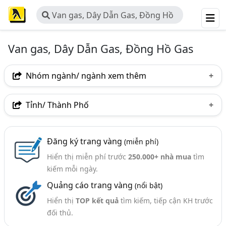
Van gas, Dây Dẫn Gas, Đồng Hồ
Gas
Van gas, Dây Dẫn Gas, Đồng Hồ Gas
Nhóm ngành/ ngành xem thêm
Ngành nghề
Tỉnh/ Thành Phố
Van Gas, Dây Dẫn Gas, Đồng Hồ Gas
(29)
Hà Nội
TP. Hồ Chí Minh (TPHCM)
TP. Hải Phòng
Ngành xem thêm
Đăng ký trang vàng
(miễn phí)
Bắc Ninh
Long An
Hiển thị miễn phí trước
250.000+ nhà mua
tìm
Bếp Gas - Linh, Phụ Kiện Bếp Gas (122)
kiếm mỗi ngày.
Quảng cáo trang vàng
(nổi bật)
Hiển thị
TOP kết quả
tìm kiếm, tiếp cận KH trước
đối thủ.