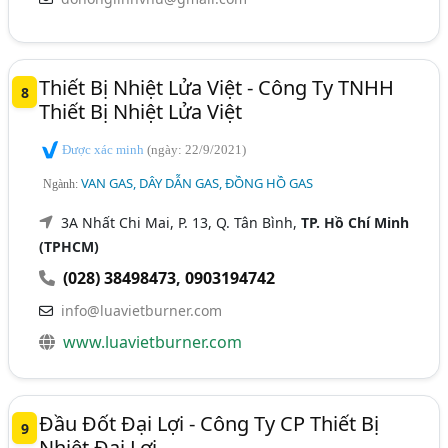
Thiết Bị Nhiệt Lửa Việt - Công Ty TNHH
8
Thiết Bị Nhiệt Lửa Việt
Được xác minh
(ngày: 22/9/2021)
VAN GAS, DÂY DẪN GAS, ĐỒNG HỒ GAS
Ngành:
3A Nhất Chi Mai, P. 13, Q. Tân Bình,
TP. Hồ Chí Minh
(TPHCM)
(028) 38498473
,
0903194742
info@luavietburner.com
www.luavietburner.com
Đầu Đốt Đại Lợi - Công Ty CP Thiết Bị
9
Nhiệt Đại Lợi