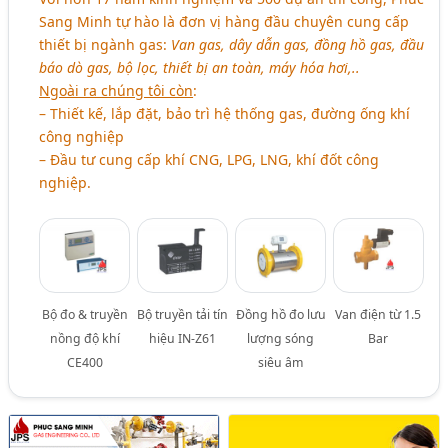
Sang Minh tự hào là đơn vị hàng đầu chuyên cung cấp
thiết bị ngành gas:
Van gas, dây dẫn gas, đồng hồ gas, đầu
báo dò gas, bộ lọc, thiết bị an toàn, máy hóa hơi,..
Ngoài ra chúng tôi còn
:
– Thiết kế, lắp đặt, bảo trì hệ thống gas, đường ống khí
công nghiệp
– Đầu tư cung cấp khí CNG, LPG, LNG, khí đốt công
nghiệp.
Bộ đo & truyền
Bộ truyền tải tín
Đồng hồ đo lưu
Van điện từ 1.5
nồng độ khí
hiệu IN-Z61
lượng sóng
Bar
CE400
siêu âm