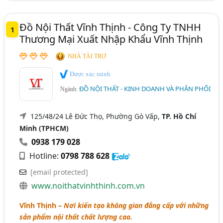
Đồ Gỗ Công Nghiệp, Nội Thất Gỗ Công Nghiệp (87)
TP. Cần Thơ
Vĩnh Phúc
Bình Định
Gia Lai
Đồ Nội Thất Vĩnh Thịnh - Công Ty TNHH
1
Hà Giang
Hà Nam
Ninh Bình
Ninh Thuận
Thương Mại Xuất Nhập Khẩu Vĩnh Thịnh
Quảng Nam
Quảng Ngãi
NHÀ TÀI TRỢ
Được xác minh
ĐỒ NỘI THẤT - KINH DOANH VÀ PHÂN PHỐI
Ngành:
125/48/24 Lê Đức Thọ, Phường Gò Vấp,
TP. Hồ Chí
Minh (TPHCM)
0938 179 028
Hotline:
0798 788 628
[email protected]
www.noithatvinhthinh.com.vn
Vĩnh Thịnh –
Nơi kiến tạo không gian đẳng cấp với những
sản phẩm nội thất chất lượng cao.