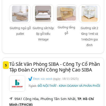
Giường tầng
Giường ngủ gỗ
Giường sắt hộp
Giường sắt 2
gỗ
pallet
ốp gỗ kiểu
tầng 1m6 và
Vintage
1m6x2m gia
đình
Tủ Sắt Văn Phòng SIBA - Công Ty Cổ Phần
5
Tập Đoàn Cơ Khí Công Nghệ Cao SIBA
Được xác minh
(ngày: 18/11/2025)
ĐỒ NỘI THẤT - KINH DOANH VÀ PHÂN PHỐI
Ngành:
99A1 Cộng Hòa, Phường Tân Sơn Nhất,
TP. Hồ Chí
Minh (TPHCM)