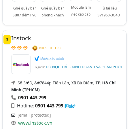
Module làm
Ghế quầy bar
Ghế quầy bar
Tủ tài liệu
việc cao cấp
SB07 đệm PVC
phòng khách
SV1960-3G4D
Instock
3
NHÀ TÀI TRỢ
Được xác minh
ĐỒ NỘI THẤT - KINH DOANH VÀ PHÂN PHỐI
Ngành:
Số 3/6D, &#7844p Tiền Lân, Xã Bà Điểm,
TP. Hồ Chí
Minh (TPHCM)
0901 443 799
Hotline:
0901 443 799
[email protected]
www.instock.vn