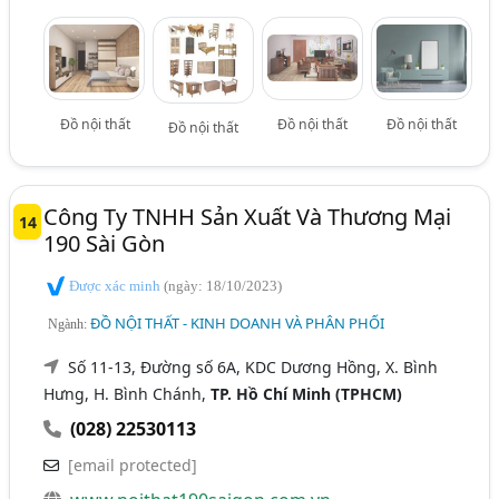
Đồ nội thất
Đồ nội thất
Đồ nội thất
Đồ nội thất
Công Ty TNHH Sản Xuất Và Thương Mại
14
190 Sài Gòn
Được xác minh
(ngày: 18/10/2023)
ĐỒ NỘI THẤT - KINH DOANH VÀ PHÂN PHỐI
Ngành:
Số 11-13, Đường số 6A, KDC Dương Hồng, X. Bình
Hưng, H. Bình Chánh,
TP. Hồ Chí Minh (TPHCM)
(028) 22530113
[email protected]