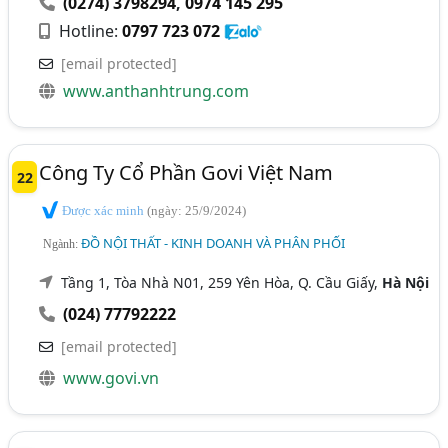
(0274) 3798294
,
0974 145 295
Hotline:
0797 723 072
[email protected]
www.anthanhtrung.com
Công Ty Cổ Phần Govi Việt Nam
22
Được xác minh
(ngày: 25/9/2024)
ĐỒ NỘI THẤT - KINH DOANH VÀ PHÂN PHỐI
Ngành:
Tầng 1, Tòa Nhà N01, 259 Yên Hòa, Q. Cầu Giấy,
Hà Nội
(024) 77792222
[email protected]
www.govi.vn