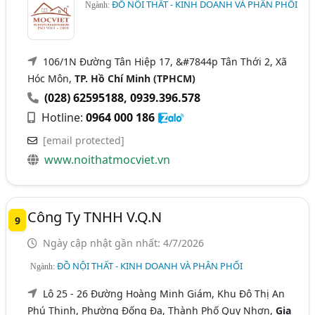
ĐỒ NỘI THẤT - KINH DOANH VÀ PHÂN PHỐI
Ngành:
106/1N Đường Tân Hiệp 17, &#7844p Tân Thới 2, Xã
Hóc Môn,
TP. Hồ Chí Minh (TPHCM)
(028) 62595188
,
0939.396.578
Hotline:
0964 000 186
[email protected]
www.noithatmocviet.vn
Công Ty TNHH V.Q.N
9
Ngày cập nhật gần nhất: 4/7/2026
ĐỒ NỘI THẤT - KINH DOANH VÀ PHÂN PHỐI
Ngành:
Lô 25 - 26 Đường Hoàng Minh Giám, Khu Đô Thị An
Phú Thịnh, Phường Đống Đa, Thành Phố Quy Nhơn,
Gia