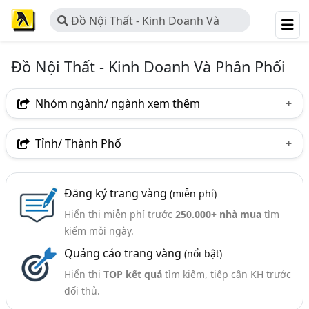
Đồ Nội Thất - Kinh Doanh Và
Phân Phối
Đồ Nội Thất - Kinh Doanh Và Phân Phối
Nhóm ngành/ ngành xem thêm
Ngành nghề
Tỉnh/ Thành Phố
Đồ Nội Thất - Kinh Doanh Và Phân Phối
(356)
Hà Nội
TP. Hồ Chí Minh (TPHCM)
Đồng Nai
Ngành xem thêm
Đăng ký trang vàng
(miễn phí)
Bình Dương
Tp. Đà Nẵng
TP. Hải Phòng
Hiển thị miễn phí trước
250.000+ nhà mua
tìm
Thiết Kế Nội Thất - Công Ty Thiết Kế Và Thi Công Nội
An Giang
Bà Rịa-Vũng Tàu
Bình Thuận
kiếm mỗi ngày.
Thất (2504)
Quảng cáo trang vàng
(nổi bật)
Hưng Yên
Khánh Hòa
Lào Cai
Nghệ An
Đồ Nội Thất - Thiết Kế Và Sản Xuất, Lắp Đặt Đồ Nội Thất
(921)
Hiển thị
TOP kết quả
tìm kiếm, tiếp cận KH trước
Phú Thọ
Phú Yên
Quảng Ninh
Thái Bình
đối thủ.
Nội Thất - Trang Trí Nội Thất (301)
Thái Nguyên
Thanh Hóa
Thừa Thiên Huế