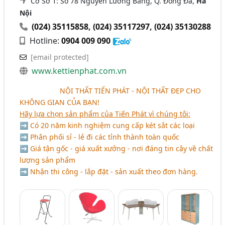
Cơ Sở 1: Số 78 Nguyễn Lương Bằng, Q. Đống Đa,
Hà
Nội
(024) 35115858
,
(024) 35117297
,
(024) 35130288
Hotline:
0904 009 090
[email protected]
www.kettienphat.com.vn
aaaaaaaaaa
NỘI THẤT TIẾN PHÁT - NỘI THẤT ĐẸP CHO
KHÔNG GIAN CỦA BẠN!
Hãy lựa chọn sản phẩm của Tiến Phát vì chúng tôi:
➡ Có 20 năm kinh nghiệm cung cấp két sắt các loại
➡ Phân phối sỉ - lẻ đi các tỉnh thành toàn quốc
➡ Giá tận gốc - giá xuất xưởng - nơi đáng tin cậy về chất
lượng sản phẩm
➡ Nhận thi công - lắp đặt - sản xuất theo đơn hàng.