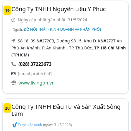
Công Ty TNHH Nguyên Liệu Y Phục
19
Ngày cập nhật gần nhất: 31/5/2024
ĐỒ NỘI THẤT - KINH DOANH VÀ PHÂN PHỐI
Ngành:
Số 18, 39 &#272C3, Đường Số 15, Khu D, K&#272T An
Phú-An Khánh, P. An Khánh , TP. Thủ Đức,
TP. Hồ Chí Minh
(TPHCM)
(028) 37223673
[email protected]
www.livingon.vn
Công Ty TNHH Đầu Tư Và Sản Xuất Sông
20
Lam
Được xác minh
(ngày: 31/7/2026)