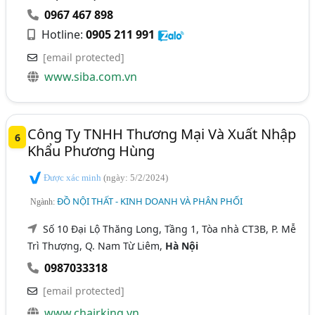
0967 467 898
Hotline:
0905 211 991
[email protected]
www.siba.com.vn
Công Ty TNHH Thương Mại Và Xuất Nhập
6
Khẩu Phương Hùng
Được xác minh
(ngày: 5/2/2024)
ĐỒ NỘI THẤT - KINH DOANH VÀ PHÂN PHỐI
Ngành:
Số 10 Đại Lộ Thăng Long, Tầng 1, Tòa nhà CT3B, P. Mễ
Trì Thượng, Q. Nam Từ Liêm,
Hà Nội
0987033318
[email protected]
www.chairking.vn