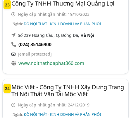
Công Ty TNHH Thương Mại Quảng Lợi
23
Ngày cập nhật gần nhất: 19/10/2023
ĐỒ NỘI THẤT - KINH DOANH VÀ PHÂN PHỐI
Ngành:
Số 239 Hoàng Cầu, Q. Đống Đa,
Hà Nội
(024) 35146900
[email protected]
www.noithathoaphat360.com
Mộc Việt - Công Ty TNHH Xây Dựng Trang
24
Trí Nội Thất Vận Tải Mộc Việt
Ngày cập nhật gần nhất: 24/12/2019
ĐỒ NỘI THẤT - KINH DOANH VÀ PHÂN PHỐI
Ngành:
80/24 Gò Dầu, P. Tân Quý, Q. Tân Phú,
TP. Hồ Chí Minh