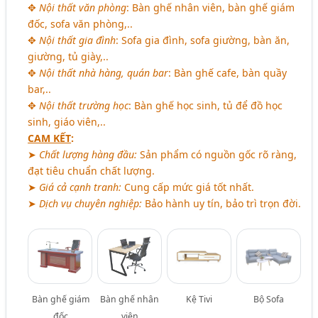
✥
Nội thất văn phòng
: Bàn ghế nhân viên, bàn ghế giám
đốc, sofa văn phòng,..
✥
Nội thất gia đình
: Sofa gia đình, sofa giường, bàn ăn,
giường, tủ giày,..
✥
Nội thất nhà hàng, quán bar
: Bàn ghế cafe, bàn quầy
bar,..
✥
Nội thất trường học
: Bàn ghế học sinh, tủ để đồ học
sinh, giáo viên,..
CAM KẾT
:
➤
Chất lượng hàng đầu:
Sản phẩm có nguồn gốc rõ ràng,
đạt tiêu chuẩn chất lượng.
➤
Giá cả cạnh tranh:
Cung cấp mức giá tốt nhất.
➤
Dịch vụ chuyên nghiệp:
Bảo hành uy tín, bảo trì trọn đời.
Bàn ghế giám
Bàn ghế nhân
Kệ Tivi
Bộ Sofa
đốc
viên