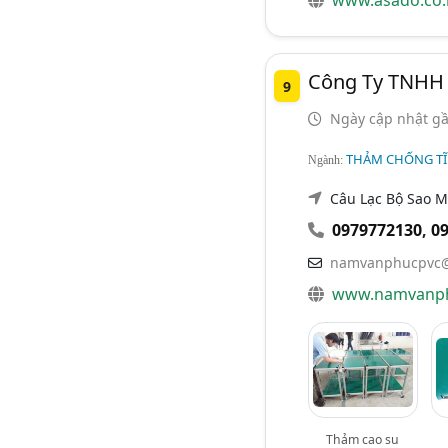
www.asado.co.
Công Ty TNHH
9
Ngày cập nhật gầ
THẢM CHỐNG TĨ
Ngành:
Câu Lạc Bộ Sao Ma
0979772130
,
0
namvanphucpvc@
www.namvanph
Thảm cao su