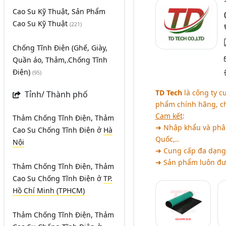
Cao Su Kỹ Thuật, Sản Phẩm
Cao Su Kỹ Thuật
(221)
Chống Tĩnh Điện (Ghế, Giày,
Quần áo, Thảm,.Chống Tĩnh
Điện)
(95)
TD Tech
là công ty 
Tỉnh/ Thành phố
phẩm chính hãng, ch
Cam kết
:
Thảm Chống Tĩnh Điện, Thảm
➜ Nhập khẩu và phân
Cao Su Chống Tĩnh Điện
ở
Hà
Quốc,..
Nội
➜ Cung cấp đa dạng 
➜ Sản phẩm luôn đượ
Thảm Chống Tĩnh Điện, Thảm
Cao Su Chống Tĩnh Điện
ở
TP.
Hồ Chí Minh (TPHCM)
Thảm Chống Tĩnh Điện, Thảm