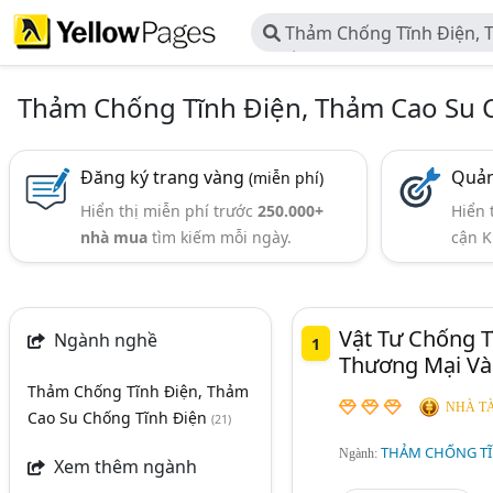
Thảm Chống Tĩnh Điện, 
Chống Tĩnh Điện
Thảm Chống Tĩnh Điện, Thảm Cao Su 
Đăng ký trang vàng
Quản
(miễn phí)
Hiển thị miễn phí trước
250.000+
Hiển 
nhà mua
tìm kiếm mỗi ngày.
cận K
Vật Tư Chống T
Ngành nghề
1
Thương Mại Và
Thảm Chống Tĩnh Điện, Thảm
NHÀ TÀ
Cao Su Chống Tĩnh Điện
(21)
THẢM CHỐNG TĨ
Ngành:
Xem thêm ngành