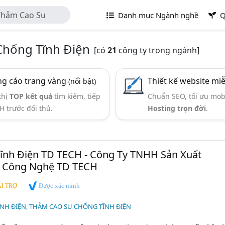
Thảm Cao Su
Danh mục Ngành nghề
Q
Chống Tĩnh Điện
[có
21
công ty trong ngành]
g cáo trang vàng
Thiết kế website mi
(nổi bật)
thị
TOP kết quả
tìm kiếm, tiếp
Chuẩn SEO, tối ưu mob
H trước đối thủ.
Hosting trọn đời
.
ĩnh Điện TD TECH - Công Ty TNHH Sản Xuất
 Công Nghệ TD TECH
Được xác minh
I TRỢ
NH ĐIỆN, THẢM CAO SU CHỐNG TĨNH ĐIỆN