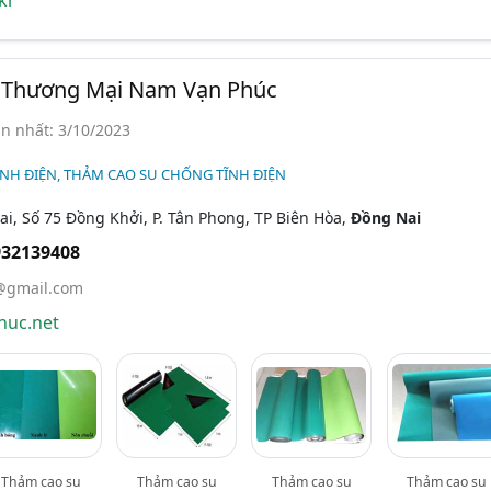
kr
 Thương Mại Nam Vạn Phúc
n nhất: 3/10/2023
NH ĐIỆN, THẢM CAO SU CHỐNG TĨNH ĐIỆN
i, Số 75 Đồng Khởi, P. Tân Phong, TP Biên Hòa,
Đồng Nai
932139408
gmail.com
uc.net
Thảm cao su
Thảm cao su
Thảm cao su
Thảm cao su