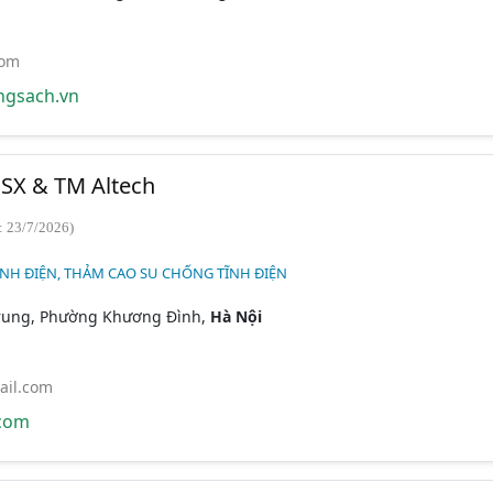
com
gsach.vn
SX & TM Altech
: 23/7/2026)
NH ĐIỆN, THẢM CAO SU CHỐNG TĨNH ĐIỆN
rung, Phường Khương Đình,
Hà Nội
ail.com
com