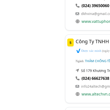
(024) 39650060
dkhvina@gmail.
www.vattuphon
Công Ty TNHH 
5
Được xác minh
(ngày
THẢM CHỐNG TĨ
Ngành:
Số 179 Khương T
(024) 66627638
info24altech@gm
www.altechvn.