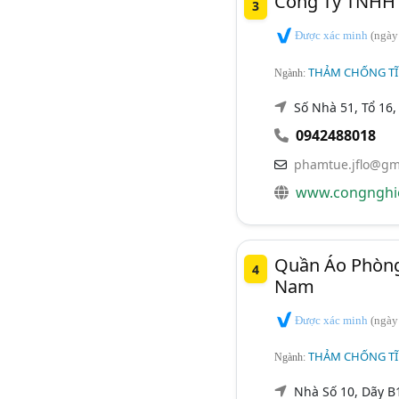
Công Ty TNHH 
3
Được xác minh
(ngày
THẢM CHỐNG TĨ
Ngành:
Số Nhà 51, Tổ 16
0942488018
phamtue.jflo@gm
www.congnghi
Quần Áo Phòng
4
Nam
Được xác minh
(ngày
THẢM CHỐNG TĨ
Ngành:
Nhà Số 10, Dãy B