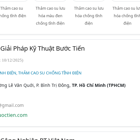
Thảm cao su
Thảm cao su lưu
Thảm cao su lưu
Thảm cao su l
hống tĩnh điện
hóa màu đen
hóa chống tĩnh
hóa chống tĩn
chống tĩnh điện
điện
điện
iải Pháp Kỹ Thuật Bước Tiến
: 10/12/2025)
NH ĐIỆN, THẢM CAO SU CHỐNG TĨNH ĐIỆN
ng Lê Văn Quới, P. Bình Trị Đông,
TP. Hồ Chí Minh (TPHCM)
@gmail.com
octien.com