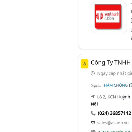
Công Ty TNHH 
8
Ngày cập nhật gầ
THẢM CHỐNG TĨ
Ngành:
Lô 2, KCN Huỳnh 
Nội
(024) 36857112
sales@asado.vn