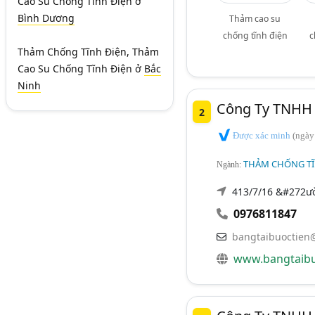
Cao Su Chống Tĩnh Điện
ở
Bình Dương
Thảm cao su
chống tĩnh điện
c
Thảm Chống Tĩnh Điện, Thảm
Cao Su Chống Tĩnh Điện
ở
Bắc
Ninh
Công Ty TNHH G
2
Được xác minh
(ngày
THẢM CHỐNG TĨ
Ngành:
413/7/16 &#272ườ
0976811847
bangtaibuoctien
www.bangtaibu