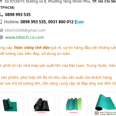
Số 97/20/1C Đường số 8, Phường Tăng Nhơn Phú,
TP. Hồ Chí M
(TPHCM)
0898 993 535
Hotline:
0898 993 535, 0931 860 012
tdtech2006@gmail.com
www.tdtech.co.com
cung cấp
Thảm chống tĩnh điện
giá rẻ, uy tín hàng đầu với những sả
ất lượng cao, bền đẹp, sử dụng an toàn.
 phối từ các nhà máy sản xuất lớn của Đài Loan, Trung Quốc, Hàn
sản phẩm, phù hợp với đa số nhu cầu sản xuất của khách hàng
c lưu trữ số lượng lớn, sẵn sàng cung cấp và đáp ứng mọi đơn h