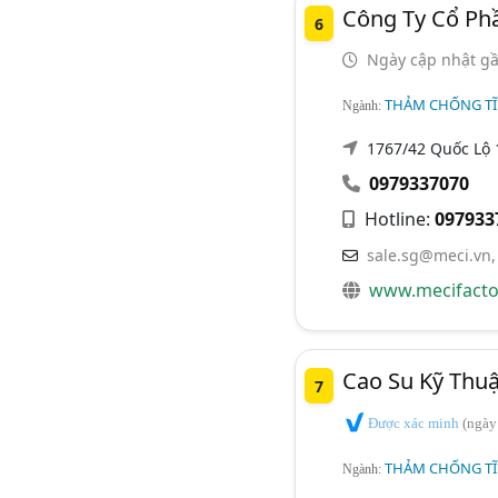
Công Ty Cổ Ph
6
Ngày cập nhật gầ
THẢM CHỐNG TĨ
Ngành:
1767/42 Quốc Lộ 
0979337070
Hotline:
097933
sale.sg@meci.vn
www.mecifacto
Cao Su Kỹ Thu
7
Được xác minh
(ngày
THẢM CHỐNG TĨ
Ngành: