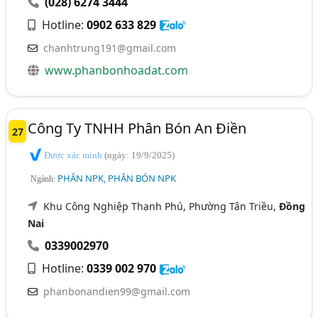
(028) 6274 3444
Hotline:
0902 633 829
chanhtrung191@gmail.com
www.phanbonhoadat.com
Công Ty TNHH Phân Bón An Điền
27
Được xác minh
(ngày: 19/9/2025)
PHÂN NPK, PHÂN BÓN NPK
Ngành:
Khu Công Nghiệp Thạnh Phú, Phường Tân Triều,
Đồng
Nai
0339002970
Hotline:
0339 002 970
phanbonandien99@gmail.com