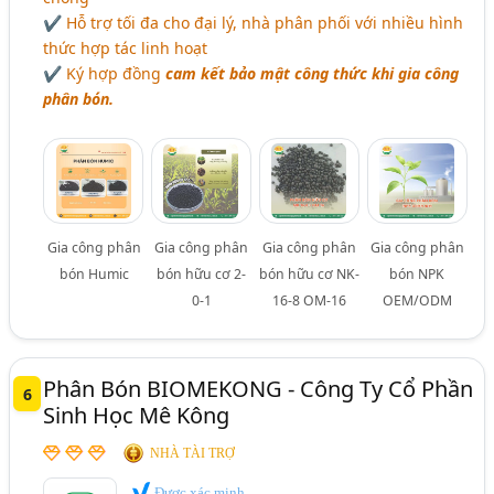
✔ Hỗ trợ tối đa cho đại lý, nhà phân phối với nhiều hình
thức hợp tác linh hoạt
✔ Ký hợp đồng
cam kết bảo mật công thức khi gia công
phân bón.
Gia công phân
Gia công phân
Gia công phân
Gia công phân
bón Humic
bón hữu cơ 2-
bón hữu cơ NK-
bón NPK
0-1
16-8 OM-16
OEM/ODM
Phân Bón BIOMEKONG - Công Ty Cổ Phần
6
Sinh Học Mê Kông
NHÀ TÀI TRỢ
Được xác minh