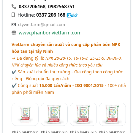
0337206168
,
0982568751
Hotline:
0337 206 168
ctyvietfarm@gmail.com
www.phanbonvietfarm.com
Vietfarm chuyên sản xuất và cung cấp phân bón NPK
hòa tan tại Tây Ninh
→ Đa dạng tỷ lệ:
NPK 20-20-15, 16-16-8, 25-25-5, 30-30-0,
NPK chuyên lúa và nhiều công thức theo yêu cầu
✔️ Sản xuất chuẩn thị trường - Gia công theo công thức
riêng - Đóng gói đa quy cách
✔️ Công suất
15.000 tấn/năm
-
ISO 9001:2015
- 100+ nhà
phân phối miền Nam
Phân b&#259;n
Phân b&#259;n
Phân b&#259;n
Phân b&#259;n