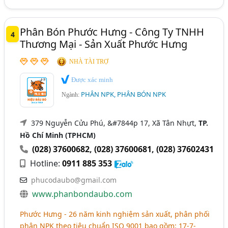
Phân Bón Phước Hưng - Công Ty TNHH
4
Thương Mại - Sản Xuất Phước Hưng
NHÀ TÀI TRỢ
Được xác minh
PHÂN NPK, PHÂN BÓN NPK
Ngành:
379 Nguyễn Cửu Phú, &#7844p 17, Xã Tân Nhựt,
TP.
Hồ Chí Minh (TPHCM)
(028) 37600682
,
(028) 37600681
,
(028) 37602431
Hotline:
0911 885 353
phucodaubo@gmail.com
www.phanbondaubo.com
Phước Hưng - 26 năm kinh nghiệm sản xuất, phân phối
phân NPK theo tiêu chuẩn ISO 9001 bao gồm: 17-7-