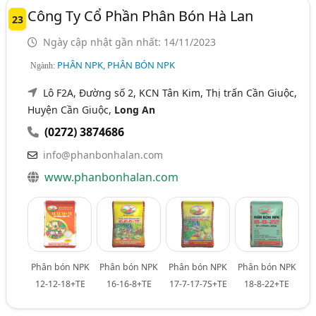
Công Ty Cổ Phần Phân Bón Hà Lan
23
Ngày cập nhật gần nhất: 14/11/2023
PHÂN NPK, PHÂN BÓN NPK
Ngành:
Lô F2A, Đường số 2, KCN Tân Kim, Thị trấn Cần Giuộc,
Huyện Cần Giuộc,
Long An
(0272) 3874686
info@phanbonhalan.com
www.phanbonhalan.com
Phân bón NPK
Phân bón NPK
Phân bón NPK
Phân bón NPK
12-12-18+TE
16-16-8+TE
17-7-17-7S+TE
18-8-22+TE