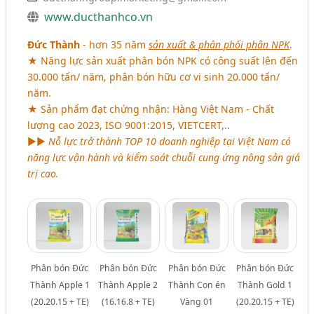
www.ducthanhco.vn
Đức Thành
- hơn 35 năm
sản xuất & phân phối phân NPK
.
★ Năng lực sản xuất phân bón NPK có công suất lên đến
30.000 tấn/ năm, phân bón hữu cơ vi sinh 20.000 tấn/
năm.
★ Sản phẩm đạt chứng nhận: Hàng Việt Nam - Chất
lượng cao 2023, ISO 9001:2015, VIETCERT,..
►►
Nỗ lực trở thành TOP 10 doanh nghiệp tại Việt Nam có
năng lực vận hành và kiểm soát chuỗi cung ứng nông sản giá
trị cao.
Phân bón Đức
Phân bón Đức
Phân bón Đức
Phân bón Đức
Thành Apple 1
Thành Apple 2
Thành Con én
Thành Gold 1
(20.20.15 + TE)
(16.16.8 + TE)
Vàng 01
(20.20.15 + TE)