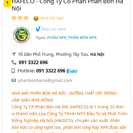
HAFECO - Công Ty Cổ Phần Phân Bón Hà
1
Nội
Kon Tum
Long An
Tây Ninh
Trà Vinh
NHÀ TÀI TRỢ
Được xác minh
PHÂN NPK, PHÂN BÓN NPK
Ngành:
Tổ Dân Phố Trung, Phường Tây Tựu,
Hà Nội
091 3322 696
Hotline:
091 3322 696
phanbonhanoi@gmail.com
NHÀ MÁY PHÂN BÓN HÀ NỘI - DƯỠNG CHẤT CÂY TRỒNG -
LÀM GIÀU NHÀ NÔNG!
Công Ty CP Phân Bón Hà Nội (HAFECO) là 1 trong 25 đơn
vị thành viên của Công Ty TNHH MTV Đầu Tư và Phát Triển
Nông Nghiệp Hà Nội (HADICO), chuyên sản xuất:
Phân
bón hữu cơ công nghệ cao, phân bón tổng hợp NPK được sản