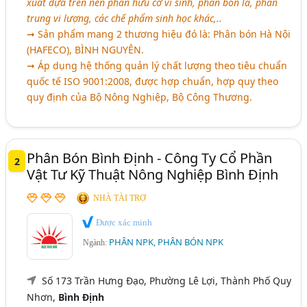
xuất dựa trên nền phân hữu cơ vi sinh, phân bón lá, phân
trung vi lượng, các chế phẩm sinh học khác,..
➞ Sản phẩm mang 2 thương hiệu đó là: Phân bón Hà Nội
(HAFECO),
BÌNH NGUYÊN
.
➞ Áp dụng hệ thống quản lý chất lượng theo tiêu chuẩn
quốc tế ISO 9001:2008, được hợp chuẩn, hợp quy theo
quy định của Bộ Nông Nghiệp, Bộ Công Thương.
Phân Bón Bình Định - Công Ty Cổ Phần
2
Vật Tư Kỹ Thuật Nông Nghiệp Bình Định
NHÀ TÀI TRỢ
Được xác minh
PHÂN NPK, PHÂN BÓN NPK
Ngành:
Số 173 Trần Hưng Đạo, Phường Lê Lợi, Thành Phố Quy
Nhơn,
Bình Định