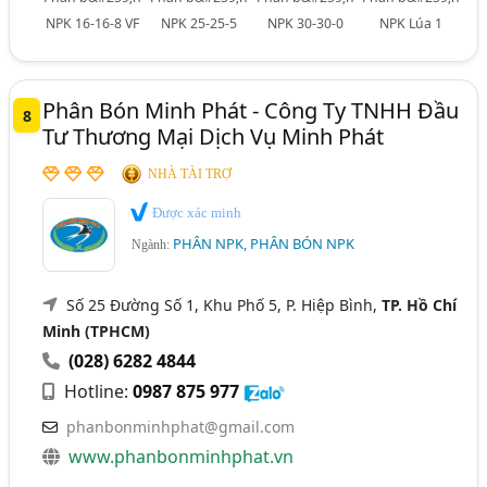
NPK 16-16-8 VF
NPK 25-25-5
NPK 30-30-0
NPK Lúa 1
Phân Bón Minh Phát - Công Ty TNHH Đầu
8
Tư Thương Mại Dịch Vụ Minh Phát
NHÀ TÀI TRỢ
Được xác minh
PHÂN NPK, PHÂN BÓN NPK
Ngành:
Số 25 Đường Số 1, Khu Phố 5, P. Hiệp Bình,
TP. Hồ Chí
Minh (TPHCM)
(028) 6282 4844
Hotline:
0987 875 977
phanbonminhphat@gmail.com
www.phanbonminhphat.vn