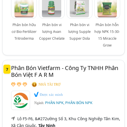
Phân bón hữu
Phân bón vi
Phân bón vi
Phân bón hỗn
cơ Bio-Fertilizer
lượng Avan
lượng Supple
hợp NPK 15-30-
Tritroderma
Copper Chelate
Supper Dola
15 Miraccle
Grow
Phân Bón Vietfarm - Công Ty TNHH Phân
7
Bón Việt F A R M
NHÀ TÀI TRỢ
Được xác minh
PHÂN NPK, PHÂN BÓN NPK
Ngành:
Lô F5-F6, &#272ường Số 3, Khu Công Nghiệp Tân Kim,
Xã Cần Giuộc,
Tây Ninh