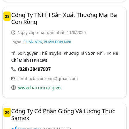
Công Ty TNHH Sản Xuất Thương Mại Ba
28
Con Rồng
Ngày cập nhật gần nhất: 11/8/2025
PHÂN NPK, PHÂN BÓN NPK
Ngành:
60 Nguyễn Thế Truyện, Phường Tân Sơn Nhì,
TP. Hồ
Chí Minh (TPHCM)
(028) 38497907
sinhhocbaconrong@gmail.com
www.baconrong.vn
Công Ty Cổ Phần Giống Và Lương Thực
29
Samex
Được xác minh
(ngày: 2/11/2023)