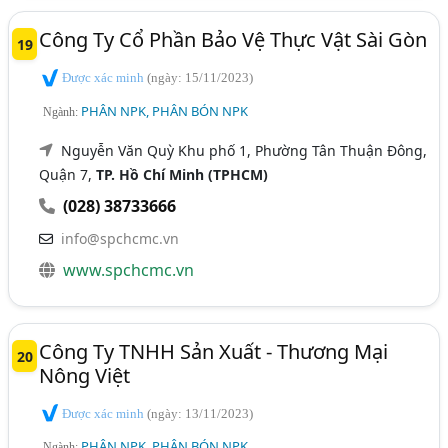
Công Ty Cổ Phần Bảo Vệ Thực Vật Sài Gòn
19
Được xác minh
(ngày: 15/11/2023)
PHÂN NPK, PHÂN BÓN NPK
Ngành:
Nguyễn Văn Quỳ Khu phố 1, Phường Tân Thuận Đông,
Quận 7,
TP. Hồ Chí Minh (TPHCM)
(028) 38733666
info@spchcmc.vn
www.spchcmc.vn
Công Ty TNHH Sản Xuất - Thương Mại
20
Nông Việt
Được xác minh
(ngày: 13/11/2023)
PHÂN NPK, PHÂN BÓN NPK
Ngành: