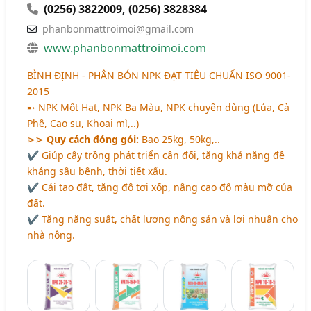
(0256) 3822009
,
(0256) 3828384
phanbonmattroimoi@gmail.com
www.phanbonmattroimoi.com
BÌNH ĐỊNH - PHÂN BÓN NPK ĐẠT TIÊU CHUẨN ISO 9001-
2015
➸ NPK Một Hạt, NPK Ba Màu, NPK chuyên dùng (Lúa, Cà
Phê, Cao su, Khoai mì,..)
⋗⋗
Quy cách đóng gói:
Bao 25kg, 50kg,..
✔ Giúp cây trồng phát triển cân đối, tăng khả năng đề
kháng sâu bệnh, thời tiết xấu.
✔ Cải tạo đất, tăng độ tơi xốp, nâng cao độ màu mỡ của
đất.
✔ Tăng năng suất, chất lượng nông sản và lợi nhuận cho
nhà nông.