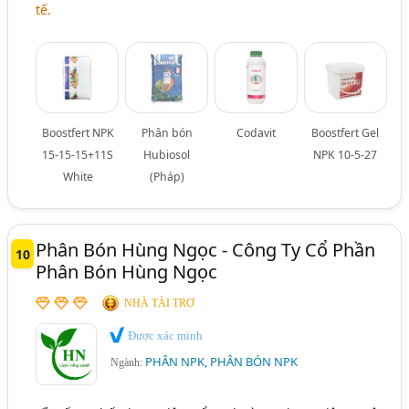
tế.
Boostfert NPK
Phân bón
Codavit
Boostfert Gel
15-15-15+11S
Hubiosol
NPK 10-5-27
White
(Pháp)
Phân Bón Hùng Ngọc - Công Ty Cổ Phần
10
Phân Bón Hùng Ngọc
NHÀ TÀI TRỢ
Được xác minh
PHÂN NPK, PHÂN BÓN NPK
Ngành: