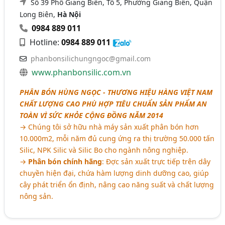
Số 39 Phố Giang Biên, Tổ 5, Phường Giang Biên, Quận
Long Biên,
Hà Nội
0984 889 011
Hotline:
0984 889 011
phanbonsilichungngoc@gmail.com
www.phanbonsilic.com.vn
PHÂN BÓN HÙNG NGỌC - THƯƠNG HIỆU HÀNG VIỆT NAM
CHẤT LƯỢNG CAO PHÙ HỢP TIÊU CHUẨN SẢN PHẨM AN
TOÀN VÌ SỨC KHỎE CỘNG ĐỒNG NĂM 2014
→ Chúng tôi sở hữu nhà máy sản xuất phân bón hơn
10.000m2, mỗi năm đủ cung ứng ra thị trường 50.000 tấn
Silic, NPK Silic và Silic Bo cho ngành nông nghiệp.
→
Phân bón chính hãng
: Đợc sản xuất trực tiếp trên dây
chuyền hiện đại, chứa hàm lượng dinh dưỡng cao, giúp
cây phát triển ổn định, nâng cao năng suất và chất lượng
nông sản.