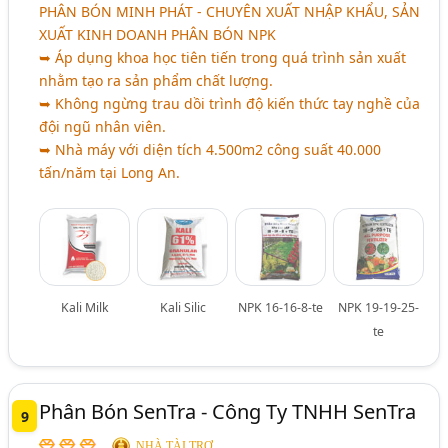
PHÂN BÓN MINH PHÁT - CHUYÊN XUẤT NHẬP KHẨU, SẢN
XUẤT KINH DOANH PHÂN BÓN NPK
➥ Áp dụng khoa học tiên tiến trong quá trình sản xuất
nhằm tạo ra sản phẩm chất lượng.
➥ Không ngừng trau dồi trình độ kiến thức tay nghề của
đội ngũ nhân viên.
➥ Nhà máy với diện tích 4.500m2 công suất 40.000
tấn/năm tại Long An.
Kali Milk
Kali Silic
NPK 16-16-8-te
NPK 19-19-25-
te
Phân Bón SenTra - Công Ty TNHH SenTra
9
NHÀ TÀI TRỢ