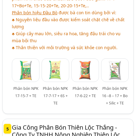
17+Bo+Te, 15-15-20+Te, 20-20-15+Te,..
Phân bón hiệu Đầu Bò
được bà con tin dùng bởi vì:
♣ Nguyên liệu đầu vào được kiểm soát chặt chẽ về chất
lượng
♣ Giúp cây mau lớn, siêu ra hoa, tăng đậu trái cho vụ
mùa bội thu
♣ Thân thiện với môi trường và sức khỏe con người.
Phân bón NPK
Phân bón NPK
Phân bón NPK
Phân bón NPK
17-15-7 + TE
17-7-17 + 6S +
17-6-22 + TE
16 –8 – 17 + Bo
TE
+ Silic + TE
Gia Công Phân Bón Thiên Lộc Thắng -
5
Công Ty TNHH Nông Nghiệp Thiên Lộc