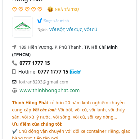
NHÀ TÀI TRỢ
Được xác minh
VÔI BỘT, VÔI CỤC, VÔI CỦ
Ngành:
189 Hiền Vương, P. Phú Thạnh,
TP. Hồ Chí Minh
(TPHCM)
0777 1777 15
Hotline:
0777 1777 15
loitran8203@gmail.com
www.thinhhongphat.com
Thịnh Hồng Phát
có hơn 20 năm kinh nghiệm chuyên
cung cấp
Vôi các loại
: Vôi bột, vôi củ, vôi lạnh, vôi thủy
sản, vôi xử lý nước, vôi sống, vôi củ, sôi xay nóng,..
Ưu điểm của chúng tôi
:
✔ Chủ động vận chuyển với đội xe container riêng, giao
hàng trực tiếp tận nơi