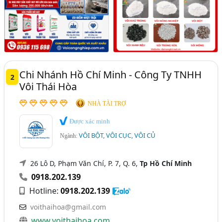
Chi Nhánh Hồ Chí Minh - Công Ty TNHH
2
Vôi Thái Hòa
NHÀ TÀI TRỢ
Được xác minh
VÔI BỘT, VÔI CỤC, VÔI CỦ
Ngành:
26 Lô D, Phạm Văn Chí, P. 7, Q. 6,
Tp Hồ Chí Minh
0918.202.139
Hotline:
0918.202.139
voithaihoa@gmail.com
www.voithaihoa.com