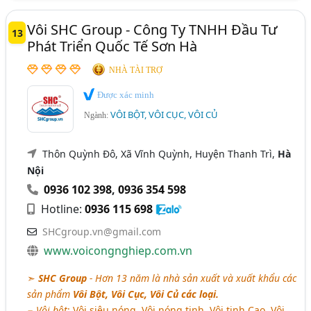
Vôi SHC Group - Công Ty TNHH Đầu Tư
13
Phát Triển Quốc Tế Sơn Hà
NHÀ TÀI TRỢ
Được xác minh
VÔI BỘT, VÔI CỤC, VÔI CỦ
Ngành:
Thôn Quỳnh Đô, Xã Vĩnh Quỳnh, Huyện Thanh Trì,
Hà
Nội
0936 102 398
,
0936 354 598
Hotline:
0936 115 698
SHCgroup.vn@gmail.com
www.voicongnghiep.com.vn
➣
SHC Group
- Hơn 13 năm là nhà sản xuất và xuất khẩu các
sản phẩm
Vôi Bột, Vôi Cục, Vôi Củ các loại.
−
Vôi bột
: Vôi siêu nóng, Vôi nóng tinh, Vôi tinh Cao, Vôi