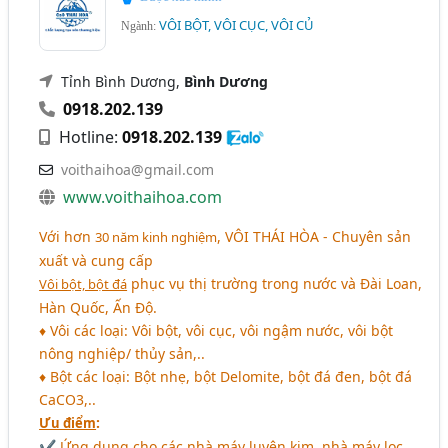
VÔI BỘT, VÔI CỤC, VÔI CỦ
Ngành:
Tỉnh Bình Dương,
Bình Dương
0918.202.139
Hotline:
0918.202.139
voithaihoa@gmail.com
www.voithaihoa.com
Với hơn
,
VÔI THÁI HÒA
- Chuyên sản
30 năm kinh nghiệm
xuất và cung cấp
phục vụ thị trường trong nước và Đài Loan,
Vôi bột, bột đá
Hàn Quốc, Ấn Độ.
♦ Vôi các loại: Vôi bột, vôi cục, vôi ngậm nước, vôi bột
nông nghiệp/ thủy sản,..
♦ Bột các loại: Bột nhẹ, bột Delomite, bột đá đen, bột đá
CaCO3,..
:
Ưu điểm
✔ Ứng dụng cho các nhà máy luyện kim, nhà máy lọc