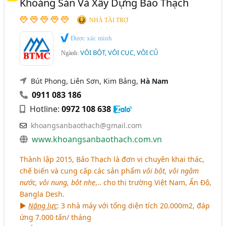
Khoáng Sản Và Xây Dựng Bảo Thạch
Bột Nhẹ, Bột Nhẹ Caco3 (12)
NHÀ TÀI TRỢ
Được xác minh
VÔI BỘT, VÔI CỤC, VÔI CỦ
Ngành:
Bút Phong, Liên Sơn, Kim Bảng,
Hà Nam
0911 083 186
Hotline:
0972 108 638
khoangsanbaothach@gmail.com
www.khoangsanbaothach.com.vn
Thành lập 2015, Bảo Thạch là đơn vị chuyên khai thác,
chế biến và cung cấp các sản phẩm
vôi bột, vôi ngậm
nước, vôi nung, bột nhẹ
,.. cho thị trường Việt Nam, Ấn Độ,
Bangla Desh.
►
Năng lực
: 3 nhà máy với tổng diện tích 20.000m2, đáp
ứng 7.000 tấn/ tháng