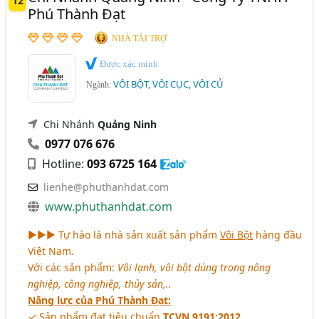
12
Phú Thành Đạt
NHÀ TÀI TRỢ
Được xác minh
VÔI BỘT, VÔI CỤC, VÔI CỦ
Ngành:
Chi Nhánh
Quảng Ninh
0977 076 676
Hotline:
093 6725 164
lienhe@phuthanhdat.com
www.phuthanhdat.com
►►► Tự hào là nhà sản xuất sản phẩm
Vôi Bột
hàng đầu
Việt Nam.
Với các sản phẩm:
Vôi lạnh, vôi bột dùng trong nông
nghiệp, công nghiệp, thủy sản,..
Năng lực của Phú Thành Đạt:
✓ Sản phẩm đạt tiêu chuẩn
TCVN 9191:2012
.