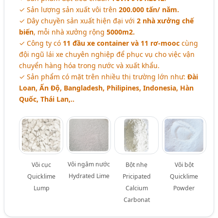
✓ Sản lượng sản xuất vôi trên
200.000 tấn/ năm.
✓ Dây chuyền sản xuất hiện đại với
2 nhà xưởng chế
biến
, mỗi nhà xưởng rộng
5000m2.
✓ Công ty có
11 đầu xe container và 11 rơ-mooc
cùng
đội ngũ lái xe chuyên nghiệp để phục vụ cho việc vận
chuyển hàng hóa trong nước và xuất khẩu.
✓ Sản phẩm có mặt trên nhiều thị trường lớn như:
Đài
Loan, Ấn Độ, Bangladesh, Philipines, Indonesia, Hàn
Quốc, Thái Lan,..
Vôi ngâm nước
Vôi cục
Bột nhẹ
Vôi bột
Hydrated Lime
Quicklime
Pricipated
Quicklime
Lump
Calcium
Powder
Carbonat