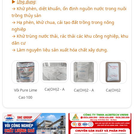
►
Ứng dụng
:
→ Khử phèn, diệt khuẩn, ổn định nguồn nước trong nuôi
trồng thủy sản
→ Hạ phèn, khử chua, cải tạo đất trồng trong nông
nghiệp
→ Khử trùng nước thải, rác thải các khu công nghiệp, khu
dân cư
→ Làm nguyên liệu sản xuất hóa chất xây dựng.
Ca(OH)2 - A
Vôi Pure Lime
Ca(OH)2 - A
Ca(OH)2
Cao 100