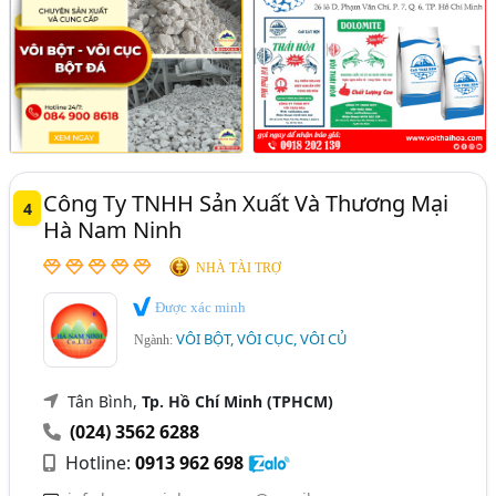
Công Ty TNHH Sản Xuất Và Thương Mại
4
Hà Nam Ninh
NHÀ TÀI TRỢ
Được xác minh
VÔI BỘT, VÔI CỤC, VÔI CỦ
Ngành:
Tân Bình,
Tp. Hồ Chí Minh (TPHCM)
(024) 3562 6288
Hotline:
0913 962 698