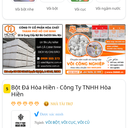
Vôi bột
Vôi ngậm nước
Vôi bột nhẹ
Vôi cục
Bột Đá Hòa Hiền - Công Ty TNHH Hòa
5
Hiền
NHÀ TÀI TRỢ
Được xác minh
VÔI BỘT, VÔI CỤC, VÔI CỦ
Ngành: