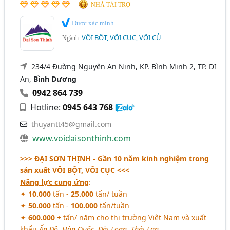
NHÀ TÀI TRỢ
Được xác minh
VÔI BỘT, VÔI CỤC, VÔI CỦ
Ngành:
234/4 Đường Nguyễn An Ninh, KP. Bình Minh 2, TP. Dĩ
An,
Bình Dương
0942 864 739
Hotline:
0945 643 768
thuyantt45@gmail.com
www.voidaisonthinh.com
>>> ĐẠI SƠN THỊNH
- Gần 10 năm kinh nghiệm trong
sản xuất
VÔI BỘT, VÔI CỤC
<<<
Năng lực cung ứng
:
✦
10.000
tấn -
25.000
tấn/ tuần
✦
50.000
tấn -
100.000
tấn/tuần
✦
600.000 +
tấn/ năm cho thị trường Việt Nam và xuất
khẩu
Ấn Độ, Hàn Quốc, Đài Loan, Thái Lan,..