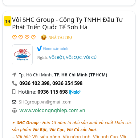
Vôi SHC Group - Công Ty TNHH Đầu Tư
14
Phát Triển Quốc Tế Sơn Hà
NHÀ TÀI TRỢ
Được xác minh
VÔI BỘT, VÔI CỤC, VÔI CỦ
Ngành:
Tp. Hồ Chí Minh,
TP. Hồ Chí Minh (TPHCM)
0936 102 398
,
0936 354 598
Hotline:
0936 115 698
SHCgroup.vn@gmail.com
www.voicongnghiep.com.vn
➣
SHC Group
- Hơn 13 năm là nhà sản xuất và xuất khẩu các
sản phẩm
Vôi Bột, Vôi Cục, Vôi Củ các loại.
−
Vôi bột
: Vôi siêu nóng, Vôi nóng tinh, Vôi tinh Cao, Vôi