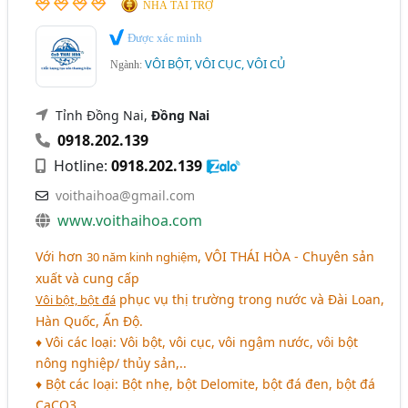
NHÀ TÀI TRỢ
Được xác minh
VÔI BỘT, VÔI CỤC, VÔI CỦ
Ngành:
Tỉnh Đồng Nai,
Đồng Nai
0918.202.139
Hotline:
0918.202.139
voithaihoa@gmail.com
www.voithaihoa.com
Với hơn
,
VÔI THÁI HÒA
- Chuyên sản
30 năm kinh nghiệm
xuất và cung cấp
phục vụ thị trường trong nước và Đài Loan,
Vôi bột, bột đá
Hàn Quốc, Ấn Độ.
♦ Vôi các loại: Vôi bột, vôi cục, vôi ngậm nước, vôi bột
nông nghiệp/ thủy sản,..
♦ Bột các loại: Bột nhẹ, bột Delomite, bột đá đen, bột đá
CaCO3,..