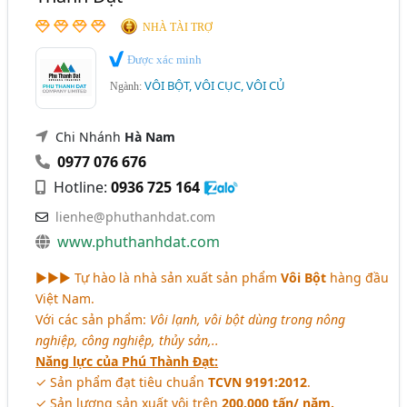
NHÀ TÀI TRỢ
Được xác minh
VÔI BỘT, VÔI CỤC, VÔI CỦ
Ngành:
Chi Nhánh
Hà Nam
0977 076 676
Hotline:
0936 725 164
lienhe@phuthanhdat.com
www.phuthanhdat.com
►►► Tự hào là nhà sản xuất sản phẩm
Vôi Bột
hàng đầu
Việt Nam.
Với các sản phẩm:
Vôi lạnh, vôi bột dùng trong nông
nghiệp, công nghiệp, thủy sản,..
Năng lực của Phú Thành Đạt:
✓ Sản phẩm đạt tiêu chuẩn
TCVN 9191:2012
.
✓ Sản lượng sản xuất vôi trên
200.000 tấn/ năm.