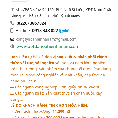
<b>VPGD:</b> Số 160, Phố Ngô Sĩ Liên, KĐT Nam Châu
Giang, P. Châu Cầu, TP. Phủ Lý,
Hà Nam
(0226) 3857824
Hotline:
0913 348 822
congtyhoahienhanam@gmail.com
www.botdahoahienhanam.com
Hòa Hiền
tự hào là đơn vị
sản xuất & phân phối chính
thức Vôi cục, vôi nghiền
với hơn 20 năm kinh nghiệm
trên thị trường. Sản phẩm của chúng tôi được ứng dụng
rộng rãi trong công nghiệp và xuất khẩu, đáp ứng đa
dạng nhu cầu:
▬ Các ngành công nghiệp: Sơn, giấy, nhựa, cao su,..
▬ Các ngành khác: Sản xuất thức ăn chăn nuôi, xây
dựng,..
LÝ DO KHÁCH HÀNG TIN CHỌN HÒA HIỀN
:
✓ Diện tích nhà xưởng:
11.200m2
✓ Năng lực lên đến
360.000 tấn/năm
– đáp ứng đơn