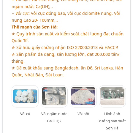
ngậm nước Ca(OH),..
−
Vôi cục
: Vôi cục đóng bao, vôi cục dolomite nung, Vôi
nung Cao 20- 100mm,..
Thế mạnh của Sơn Hà
:
✯ Quy trình sản xuất và kiểm soát chất lượng đạt chuẩn
Quốc Tế.
✯ Sở hữu giấy chứng nhận ISO 22000:2018 và HACCP.
✯ Sản phẩm đa dạng, sản lượng lớn, đạt 200.000 tấn/
tháng.
✯ Đã xuất khẩu sang Bangladesh, ấn Độ, Sri Lanka, Hàn
Quốc, Nhật Bản, Đài Loan.
Vôi củ
Vôi ngậm nước
Vôi bột
Hình ảnh
Ca(OH)2
xưởng sản xuất
Sơn Hà