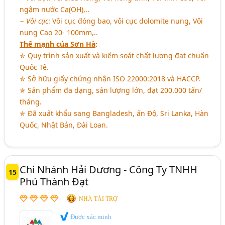
ngậm nước Ca(OH),..
−
Vôi cục
: Vôi cục đóng bao, vôi cục dolomite nung, Vôi
nung Cao 20- 100mm,..
Thế mạnh của Sơn Hà
:
✯ Quy trình sản xuất và kiểm soát chất lượng đạt chuẩn
Quốc Tế.
✯ Sở hữu giấy chứng nhận ISO 22000:2018 và HACCP.
✯ Sản phẩm đa dạng, sản lượng lớn, đạt 200.000 tấn/
tháng.
✯ Đã xuất khẩu sang Bangladesh, ấn Độ, Sri Lanka, Hàn
Quốc, Nhật Bản, Đài Loan.
Chi Nhánh Hải Dương - Công Ty TNHH
15
Phú Thành Đạt
NHÀ TÀI TRỢ
Được xác minh