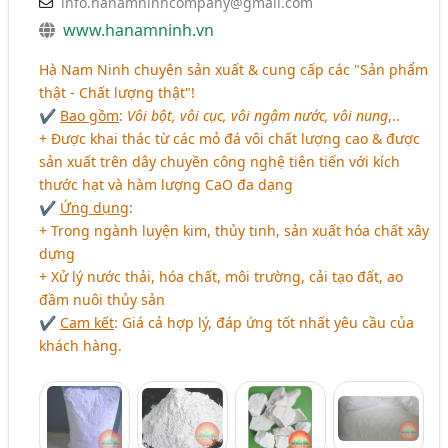
info.hanamninhcompany@gmail.com
www.hanamninh.vn
Hà Nam Ninh chuyên sản xuất & cung cấp các "Sản phẩm
thật - Chất lượng thật"!
✔
Bao gồm
:
Vôi bột, vôi cục, vôi ngậm nước, vôi nung
,..
+ Được khai thác từ các mỏ đá vôi chất lượng cao & được
sản xuất trên dây chuyền công nghệ tiên tiến với kích
thước hạt và hàm lượng CaO đa dạng
✔
Ứng dụng
:
+ Trong ngành luyện kim, thủy tinh, sản xuất hóa chất xây
dựng
+ Xử lý nước thải, hóa chất, môi trường, cải tạo đất, ao
đầm nuôi thủy sản
✔
Cam kết
: Giá cả hợp lý, đáp ứng tốt nhất yêu cầu của
khách hàng.