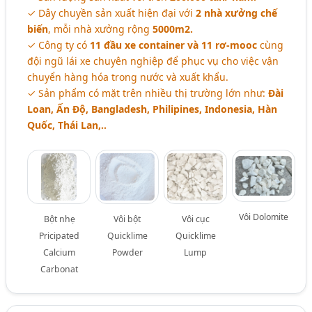
✓ Dây chuyền sản xuất hiện đại với
2 nhà xưởng chế
biến
, mỗi nhà xưởng rộng
5000m2.
✓ Công ty có
11 đầu xe container và 11 rơ-mooc
cùng
đội ngũ lái xe chuyên nghiệp để phục vụ cho việc vận
chuyển hàng hóa trong nước và xuất khẩu.
✓ Sản phẩm có mặt trên nhiều thị trường lớn như:
Đài
Loan, Ấn Độ, Bangladesh, Philipines, Indonesia, Hàn
Quốc, Thái Lan,..
Vôi Dolomite
Bột nhẹ
Vôi bột
Vôi cục
Pricipated
Quicklime
Quicklime
Calcium
Powder
Lump
Carbonat