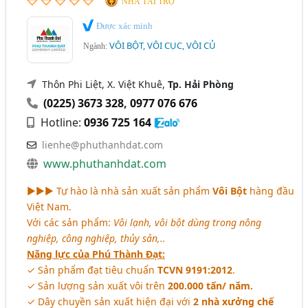
NHÀ TÀI TRỢ
Được xác minh
VÔI BỘT, VÔI CỤC, VÔI CỦ
Ngành:
Thôn Phi Liệt, X. Việt Khuê,
Tp. Hải Phòng
(0225) 3673 328
,
0977 076 676
Hotline:
0936 725 164
lienhe@phuthanhdat.com
www.phuthanhdat.com
►►► Tự hào là nhà sản xuất sản phẩm
Vôi Bột
hàng đầu
Việt Nam.
Với các sản phẩm:
Vôi lạnh, vôi bột dùng trong nông
nghiệp, công nghiệp, thủy sản,..
Năng lực của Phú Thành Đạt:
✓ Sản phẩm đạt tiêu chuẩn
TCVN 9191:2012
.
✓ Sản lượng sản xuất vôi trên
200.000 tấn/ năm.
✓ Dây chuyền sản xuất hiện đại với
2 nhà xưởng chế