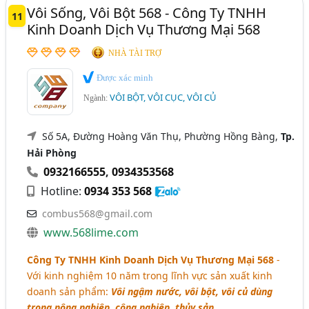
Vôi Sống, Vôi Bột 568 - Công Ty TNHH
11
Kinh Doanh Dịch Vụ Thương Mại 568
NHÀ TÀI TRỢ
Được xác minh
VÔI BỘT, VÔI CỤC, VÔI CỦ
Ngành:
Số 5A, Đường Hoàng Văn Thụ, Phường Hồng Bàng,
Tp.
Hải Phòng
0932166555
,
0934353568
Hotline:
0934 353 568
combus568@gmail.com
www.568lime.com
Công Ty TNHH Kinh Doanh Dịch Vụ Thương Mại 568
-
Với kinh nghiệm 10 năm trong lĩnh vực sản xuất kinh
doanh sản phẩm:
Vôi ngậm nước, vôi bột, vôi củ dùng
trong nông nghiệp, công nghiệp, thủy sản,..