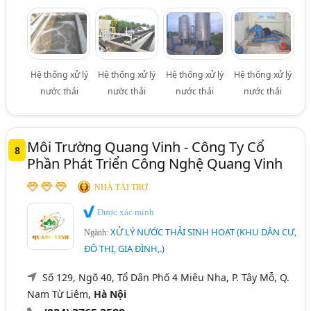
Hệ thống xử lý
Hệ thống xử lý
Hệ thống xử lý
Hệ thống xử lý
nước thải
nước thải
nước thải
nước thải
Môi Trường Quang Vinh - Công Ty Cổ
8
Phần Phát Triển Công Nghệ Quang Vinh
NHÀ TÀI TRỢ
Được xác minh
XỬ LÝ NƯỚC THẢI SINH HOẠT (KHU DÂN CƯ,
Ngành:
ĐÔ THỊ, GIA ĐÌNH,.)
Số 129, Ngõ 40, Tổ Dân Phố 4 Miêu Nha, P. Tây Mỗ, Q.
Nam Từ Liêm,
Hà Nội