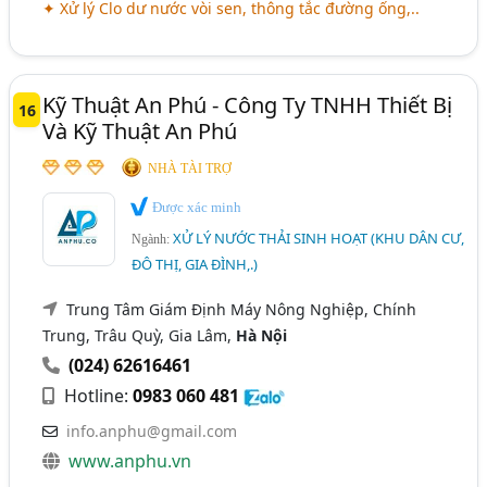
✦ Xử lý Clo dư nước vòi sen, thông tắc đường ống,..
Kỹ Thuật An Phú - Công Ty TNHH Thiết Bị
16
Và Kỹ Thuật An Phú
NHÀ TÀI TRỢ
Được xác minh
XỬ LÝ NƯỚC THẢI SINH HOẠT (KHU DÂN CƯ,
Ngành:
ĐÔ THỊ, GIA ĐÌNH,.)
Trung Tâm Giám Định Máy Nông Nghiệp, Chính
Trung, Trâu Quỳ, Gia Lâm,
Hà Nội
(024) 62616461
Hotline:
0983 060 481
info.anphu@gmail.com
www.anphu.vn