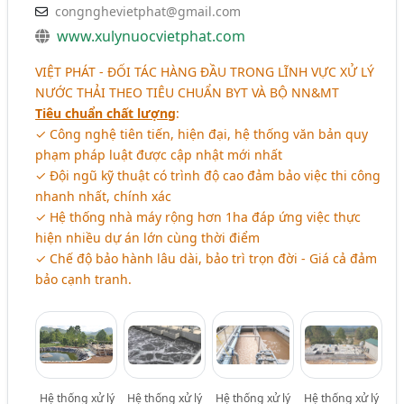
congnghevietphat@gmail.com
www.xulynuocvietphat.com
VIỆT PHÁT - ĐỐI TÁC HÀNG ĐẦU TRONG LĨNH VỰC XỬ LÝ
NƯỚC THẢI THEO TIÊU CHUẨN BYT VÀ BỘ NN&MT
Tiêu chuẩn chất lượng
:
✓ Công nghệ tiên tiến, hiện đại, hệ thống văn bản quy
phạm pháp luật được cập nhật mới nhất
✓ Đội ngũ kỹ thuật có trình độ cao đảm bảo việc thi công
nhanh nhất, chính xác
✓ Hệ thống nhà máy rộng hơn 1ha đáp ứng việc thực
hiện nhiều dự án lớn cùng thời điểm
✓ Chế độ bảo hành lâu dài, bảo trì trọn đời - Giá cả đảm
bảo cạnh tranh.
Hệ thống xử lý
Hệ thống xử lý
Hệ thống xử lý
Hệ thống xử lý