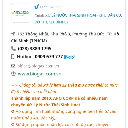
Được xác minh
XỬ LÝ NƯỚC THẢI SINH HOẠT (KHU DÂN CƯ,
Ngành:
ĐÔ THỊ, GIA ĐÌNH,.)
163 Thống Nhất, Khu Phố 3, Phường Thủ Đức,
TP. Hồ
Chí Minh (TPHCM)
(028) 3889 1795
Hotline:
0909 679 777
office@biogas.com.vn
www.biogas.com.vn
➣➣
Chúng tôi đã
xử lý hơn 22 triệu m3 nước thải
có mức
độ ô nhiễm cao mỗi năm.
Thành lập năm 2010, APO CORP đã có nhiều năm
chuyên Xử Lý Nước Thải Sinh Hoạt.
✪ Áp dụng linh hoạt những công nghệ tiên tiến từ các
nước Châu Âu, Bắc Mỹ,..
✪ Sử dụng nguồn nhân lực có trình độ cao, chuyên