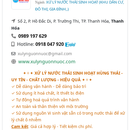
XỬ LÝ NƯỚC THẢI SINH HOẠT (KHU DÂN CƯ,
Ngành:
ĐÔ THỊ, GIA ĐÌNH,.)
Số 2, P. Hồ Đắc Di, P. Trường Thi, TP. Thanh Hóa,
Thanh
Hóa
0989 197 629
Hotline:
0918 047 920
xulynguonnuoc@gmail.com
www.xulynguonnuoc.com
✦✧✦
XỬ LÝ NƯỚC THẢI SINH HOẠT HÙNG THÁI -
UY TÍN - CHẤT LƯỢNG - HIỆU QUẢ
✦✧✦
✓ Dễ dàng vận hành - Dễ dàng bảo trì
✓ Sử dụng ít hoá chất, ít thiết bị điện
✓ Tự động hoá quá trình vận hành
✓ An toàn và thân thiện với môi trường
✓ Sử dụng nguồn Vi sinh vật sẵn có trong nước thải để xử
lý chất ô nhiễm
Cam kết
: Giá cả hợp lý - Tiết kiệm chi phí.