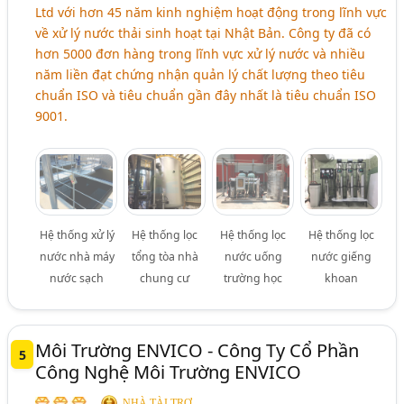
Ltd với hơn 45 năm kinh nghiệm hoạt động trong lĩnh vực
về xử lý nước thải sinh hoạt tại Nhật Bản. Công ty đã có
hơn 5000 đơn hàng trong lĩnh vực xử lý nước và nhiều
năm liền đạt chứng nhận quản lý chất lượng theo tiêu
chuẩn ISO và tiêu chuẩn gần đây nhất là tiêu chuẩn ISO
9001.
Hệ thống xử lý
Hệ thống lọc
Hệ thống lọc
Hệ thống lọc
nước nhà máy
tổng tòa nhà
nước uống
nước giếng
nước sạch
chung cư
trường học
khoan
Môi Trường ENVICO - Công Ty Cổ Phần
5
Công Nghệ Môi Trường ENVICO
NHÀ TÀI TRỢ