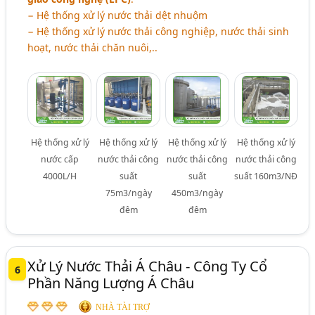
− Hệ thống xử lý nước thải dệt nhuộm
− Hệ thống xử lý nước thải công nghiệp, nước thải sinh
hoạt, nước thải chăn nuôi,..
Hệ thống xử lý
Hệ thống xử lý
Hệ thống xử lý
Hệ thống xử lý
nước cấp
nước thải công
nước thải công
nước thải công
4000L/H
suất
suất
suất 160m3/NĐ
75m3/ngày
450m3/ngày
đêm
đêm
Xử Lý Nước Thải Á Châu - Công Ty Cổ
6
Phần Năng Lượng Á Châu
NHÀ TÀI TRỢ