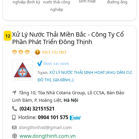
sinh hoạt
nghiệp định kỳ
nước thải công
đường ống
nghiệp
Xử Lý Nước Thải Miền Bắc - Công Ty Cổ
12
Phần Phát Triển Đông Thịnh
NHÀ TÀI TRỢ
Được xác minh
XỬ LÝ NƯỚC THẢI SINH HOẠT (KHU DÂN CƯ,
Ngành:
ĐÔ THỊ, GIA ĐÌNH,.)
Tầng 10, Tòa Nhà Cotana Group, Lô CC5A, Bán Đảo
Linh Đàm, P. Hoàng Liệt,
Hà Nội
(024) 32151521
Hotline:
0904 101 575
dongthinhxd@gmail.com
www.dongthinh.com.vn