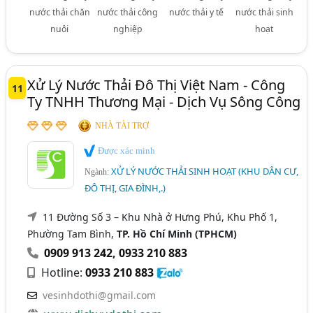
nước thải chăn
nước thải công
nước thải y tế
nước thải sinh
nuôi
nghiệp
hoạt
Xử Lý Nước Thải Đô Thị Việt Nam - Công
11
Ty TNHH Thương Mại - Dịch Vụ Sông Công
NHÀ TÀI TRỢ
Được xác minh
XỬ LÝ NƯỚC THẢI SINH HOẠT (KHU DÂN CƯ,
Ngành:
ĐÔ THỊ, GIA ĐÌNH,.)
11 Đường Số 3 – Khu Nhà ở Hưng Phú, Khu Phố 1,
Phường Tam Bình,
TP. Hồ Chí Minh (TPHCM)
0909 913 242
,
0933 210 883
Hotline:
0933 210 883
vesinhdothi@gmail.com