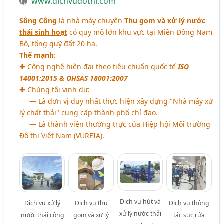
www.dichvudothi.com
Sông Công
là nhà máy chuyên
Thu gom và xử lý nước
thải sinh hoạt
có quy mô lớn khu vực tại Miền Đông Nam
Bộ, tổng quỹ đất 20 ha.
Thế mạnh
:
✚ Công nghệ hiện đại theo tiêu chuẩn quốc tế
ISO
14001:2015 & OHSAS 18001:2007
✚ Chúng tôi vinh dự:
― Là đơn vị duy nhất thực hiện xây dựng "Nhà máy xử
lý chất thải" cung cấp thành phố chỉ đạo.
― Là thành viên thường trực của Hiệp hội Môi trường
Đô thị Việt Nam (VUREIA).
Dịch vụ hút và
Dịch vụ xử lý
Dịch vụ thu
Dịch vụ thông
xử lý nước thải
nước thải công
gom và xử lý
tác sục rửa