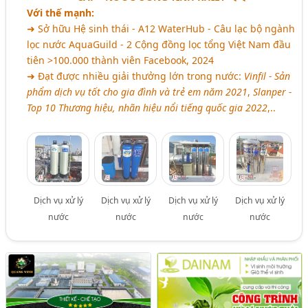
Với thế mạnh:
➜ Sở hữu Hệ sinh thái - A12 WaterHub - Câu lạc bộ ngành
lọc nước AquaGuild - 2 Cộng đồng lọc tổng Việt Nam đầu
tiên >100.000 thành viên Facebook, 2024
➜ Đạt được nhiều giải thưởng lớn trong nước:
Vinfil - Sản
phẩm dịch vụ tốt cho gia đình và trẻ em năm 2021
,
Slanper -
Top 10 Thương hiệu, nhãn hiệu nổi tiếng quốc gia 2022
,..
Dịch vụ xử lý
Dịch vụ xử lý
Dịch vụ xử lý
Dịch vụ xử lý
nước
nước
nước
nước