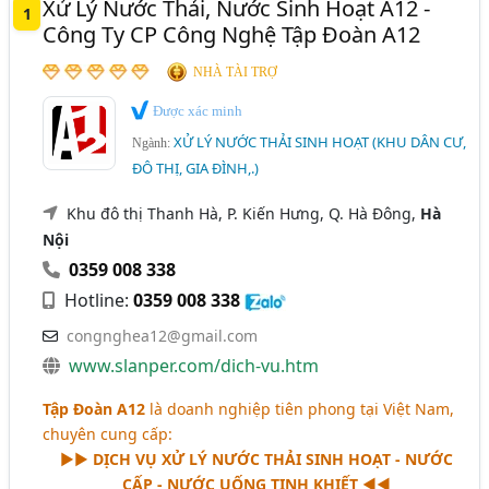
Xử Lý Nước Thải, Nước Sinh Hoạt A12 -
1
Kiên Giang
Long An
Quảng Bình
Công Ty CP Công Nghệ Tập Đoàn A12
Quảng Nam
Tây Ninh
NHÀ TÀI TRỢ
Được xác minh
XỬ LÝ NƯỚC THẢI SINH HOẠT (KHU DÂN CƯ,
Ngành:
ĐÔ THỊ, GIA ĐÌNH,.)
Khu đô thị Thanh Hà, P. Kiến Hưng, Q. Hà Đông,
Hà
Nội
0359 008 338
Hotline:
0359 008 338
congnghea12@gmail.com
www.slanper.com/dich-vu.htm
Tập Đoàn A12
là doanh nghiệp tiên phong tại Việt Nam,
chuyên cung cấp:
►►
DỊCH VỤ XỬ LÝ NƯỚC THẢI SINH HOẠT - NƯỚC
CẤP - NƯỚC UỐNG TINH KHIẾT
◄◄