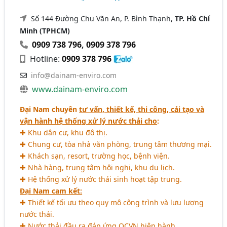
Số 144 Đường Chu Văn An, P. Bình Thạnh,
TP. Hồ Chí
Minh (TPHCM)
0909 738 796
,
0909 378 796
Hotline:
0909 378 796
info@dainam-enviro.com
www.dainam-enviro.com
Đại Nam chuyên
tư vấn, thiết kế, thi công, cải tạo và
vận hành hệ thống xử lý nước thải cho
:
✚ Khu dân cư, khu đô thị.
✚ Chung cư, tòa nhà văn phòng, trung tâm thương mại.
✚ Khách sạn, resort, trường học, bệnh viện.
✚ Nhà hàng, trung tâm hội nghị, khu du lịch.
✚ Hệ thống xử lý nước thải sinh hoạt tập trung.
Đại Nam cam kết:
✚ Thiết kế tối ưu theo quy mô công trình và lưu lượng
nước thải.
✚ Nước thải đầu ra đáp ứng QCVN hiện hành.