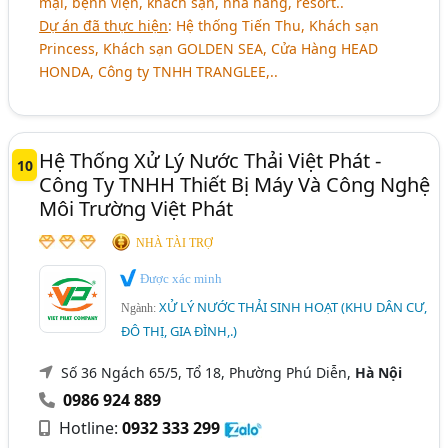
mại, bệnh viện, khách sạn, nhà hàng, resort..
Dự án đã thực hiện
: Hệ thống Tiến Thu, Khách sạn
Princess, Khách sạn GOLDEN SEA, Cửa Hàng HEAD
HONDA, Công ty TNHH TRANGLEE,..
Hệ Thống Xử Lý Nước Thải Việt Phát -
10
Công Ty TNHH Thiết Bị Máy Và Công Nghệ
Môi Trường Việt Phát
NHÀ TÀI TRỢ
Được xác minh
XỬ LÝ NƯỚC THẢI SINH HOẠT (KHU DÂN CƯ,
Ngành:
ĐÔ THỊ, GIA ĐÌNH,.)
Số 36 Ngách 65/5, Tổ 18, Phường Phú Diễn,
Hà Nội
0986 924 889
Hotline:
0932 333 299