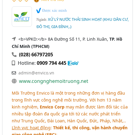
Được xác minh
XỬ LÝ NƯỚC THẢI SINH HOẠT (KHU DÂN CƯ,
Ngành:
ĐÔ THỊ, GIA ĐÌNH,.)
<b>VPKD:</b> 8A Đường Số 11, P. Linh Xuân,
TP. Hồ
Chí Minh (TPHCM)
(028) 66797205
Hotline:
0909 794 445
admin@envico.vn
www.congnghemoitruong.net
Môi Trường Envico là một trong những đơn vị hàng đầu
trong lĩnh vực công nghệ môi trường. Với hơn 13 năm
kinh nghiệm,
Envico Corp
may mắn được làm đối tác của
nhiều tập đoàn đa quốc gia tới từ các nước phát triển
như Trung Quốc, Đài Loan, Hàn Quốc, Đức, Pháp, Nhật,..
Lĩnh vực hoạt động
:
Thiết kế, thi công, vận hành chuyển
giao công nghệ (EPC)
: