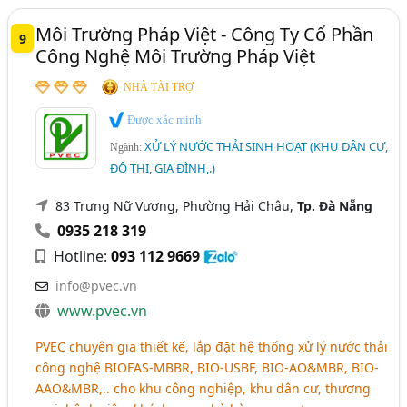
Môi Trường Pháp Việt - Công Ty Cổ Phần
9
Công Nghệ Môi Trường Pháp Việt
NHÀ TÀI TRỢ
Được xác minh
XỬ LÝ NƯỚC THẢI SINH HOẠT (KHU DÂN CƯ,
Ngành:
ĐÔ THỊ, GIA ĐÌNH,.)
83 Trưng Nữ Vương, Phường Hải Châu,
Tp. Đà Nẵng
0935 218 319
Hotline:
093 112 9669
info@pvec.vn
www.pvec.vn
PVEC chuyên gia thiết kế, lắp đặt hệ thống xử lý nước thải
công nghệ BIOFAS-MBBR, BIO-USBF, BIO-AO&MBR, BIO-
AAO&MBR,.. cho khu công nghiệp, khu dân cư, thương