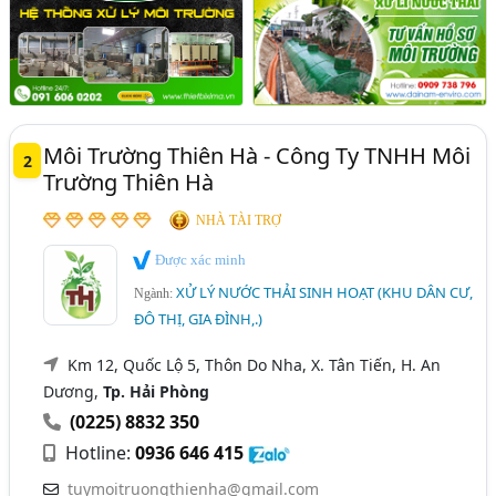
Môi Trường Thiên Hà - Công Ty TNHH Môi
2
Trường Thiên Hà
NHÀ TÀI TRỢ
Được xác minh
XỬ LÝ NƯỚC THẢI SINH HOẠT (KHU DÂN CƯ,
Ngành:
ĐÔ THỊ, GIA ĐÌNH,.)
Km 12, Quốc Lộ 5, Thôn Do Nha, X. Tân Tiến, H. An
Dương,
Tp. Hải Phòng
(0225) 8832 350
Hotline:
0936 646 415
tuymoitruongthienha@gmail.com