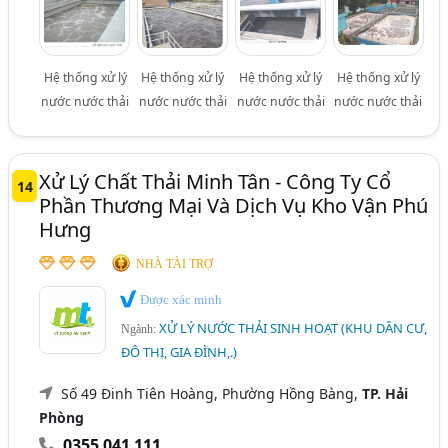
Hệ thống xử lý
Hệ thống xử lý
Hệ thống xử lý
Hệ thống xử lý
nước nước thải
nước nước thải
nước nước thải
nước nước thải
Xử Lý Chất Thải Minh Tân - Công Ty Cổ
14
Phần Thương Mại Và Dịch Vụ Kho Vận Phú
Hưng
NHÀ TÀI TRỢ
Được xác minh
XỬ LÝ NƯỚC THẢI SINH HOẠT (KHU DÂN CƯ,
Ngành:
ĐÔ THỊ, GIA ĐÌNH,.)
Số 49 Đinh Tiên Hoàng, Phường Hồng Bàng,
TP. Hải
Phòng
0355 041 111