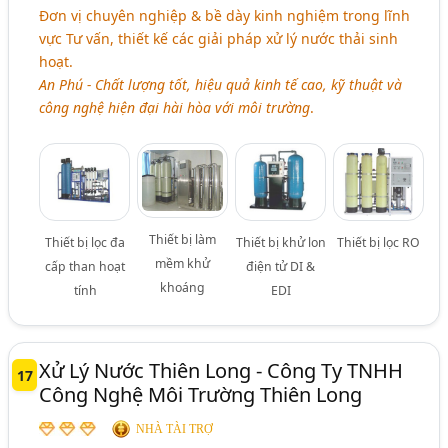
Đơn vị chuyên nghiệp & bề dày kinh nghiệm trong lĩnh
vực Tư vấn, thiết kế các giải pháp xử lý nước thải sinh
hoạt.
An Phú - Chất lượng tốt, hiệu quả kinh tế cao, kỹ thuật và
công nghệ hiện đại hài hòa với môi trường
.
Thiết bị làm
Thiết bị lọc đa
Thiết bị khử lon
Thiết bị lọc RO
mềm khử
cấp than hoạt
điện tử DI &
khoáng
tính
EDI
Xử Lý Nước Thiên Long - Công Ty TNHH
17
Công Nghệ Môi Trường Thiên Long
NHÀ TÀI TRỢ