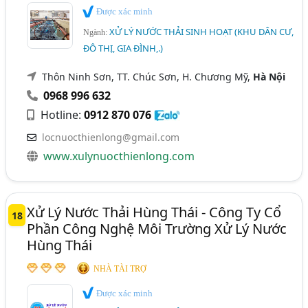
Được xác minh
XỬ LÝ NƯỚC THẢI SINH HOẠT (KHU DÂN CƯ,
Ngành:
ĐÔ THỊ, GIA ĐÌNH,.)
Thôn Ninh Sơn, TT. Chúc Sơn, H. Chương Mỹ,
Hà Nội
0968 996 632
Hotline:
0912 870 076
locnuocthienlong@gmail.com
www.xulynuocthienlong.com
Xử Lý Nước Thải Hùng Thái - Công Ty Cổ
18
Phần Công Nghệ Môi Trường Xử Lý Nước
Hùng Thái
NHÀ TÀI TRỢ
Được xác minh