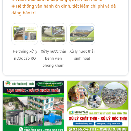
✚ Hệ thống vận hành ổn định, tiết kiệm chi phí và dễ
dàng bảo trì
Hệ thống xử lý
Xử lý nước thải
Xử lý nước thải
nước cấp RO
bệnh viện
sinh hoạt
phòng khám