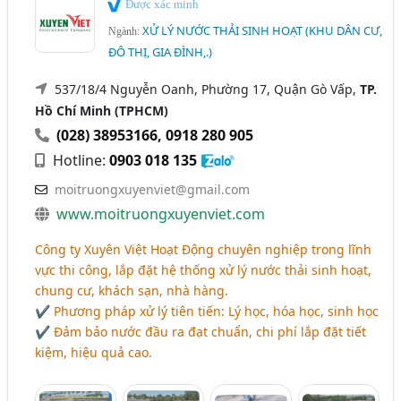
Được xác minh
XỬ LÝ NƯỚC THẢI SINH HOẠT (KHU DÂN CƯ,
Ngành:
ĐÔ THỊ, GIA ĐÌNH,.)
537/18/4 Nguyễn Oanh, Phường 17, Quận Gò Vấp,
TP.
Hồ Chí Minh (TPHCM)
(028) 38953166
,
0918 280 905
Hotline:
0903 018 135
moitruongxuyenviet@gmail.com
www.moitruongxuyenviet.com
Công ty Xuyên Việt Hoạt Động chuyên nghiệp trong lĩnh
vực thi công, lắp đặt hệ thống xử lý nước thải sinh hoạt,
chung cư, khách sạn, nhà hàng.
✔ Phương pháp xử lý tiên tiến: Lý học, hóa học, sinh học
✔ Đảm bảo nước đầu ra đạt chuẩn, chi phí lắp đặt tiết
kiệm, hiệu quả cao.