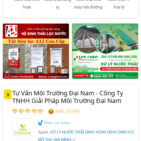
hoạt
ty
máy mía đường
hóa lý
Tư Vấn Môi Trường Đại Nam - Công Ty
3
TNHH Giải Pháp Môi Trường Đại Nam
NHÀ TÀI TRỢ
Được xác minh
XỬ LÝ NƯỚC THẢI SINH HOẠT (KHU DÂN CƯ,
Ngành:
ĐÔ THỊ, GIA ĐÌNH,.)