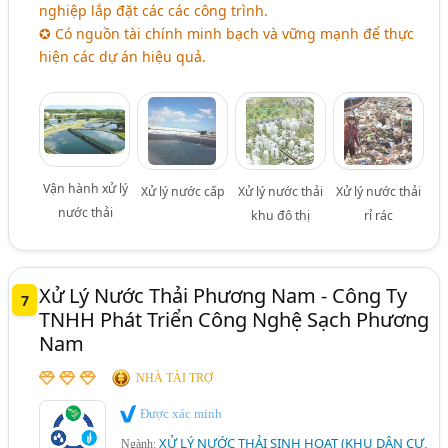
nghiệp lắp đặt các các công trình.
✪ Có nguồn tài chính minh bạch và vững mạnh để thực
hiện các dự án hiệu quả.
Vận hành xử lý
Xử lý nước cấp
Xử lý nước thải
Xử lý nước thải
nước thải
khu đô thị
rỉ rác
Xử Lý Nước Thải Phương Nam - Công Ty
7
TNHH Phát Triển Công Nghệ Sạch Phương
Nam
NHÀ TÀI TRỢ
Được xác minh
XỬ LÝ NƯỚC THẢI SINH HOẠT (KHU DÂN CƯ,
Ngành: