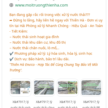
www.moitruongthienha.com
Bạn đang gặp rắc rối trong việc xử lý nước thải???
➦ Đừng lo lắng, hãy liên hệ ngay với Thiên Hà - Đơn vị uy
tín tại Hải Phòng xử lý Nhanh Chóng - Hiệu Quả - An Toàn
- Tiết Kiệm:
− Nước thải sinh hoạt gia đình
− Nước thải khu dân cư, khu đô thị
− Nước thải chăn nuôi, lò mổ,..
✔ Phương pháp xử lý: Lý hóa sinh, hóa lý, sinh học
✔ Dịch vụ: Bảo hành, bảo trì lâu dài.
"Thiên Hà Envico - Hợp Tác Để Cùng Chung Tay Bảo Vệ Môi
Trường".
X&#7917; lý
X&#7917; lý
X&#7917; lý
X&#7917; lý
nước thải sinh
nước thải công
nước thải nhà
nước thải PP