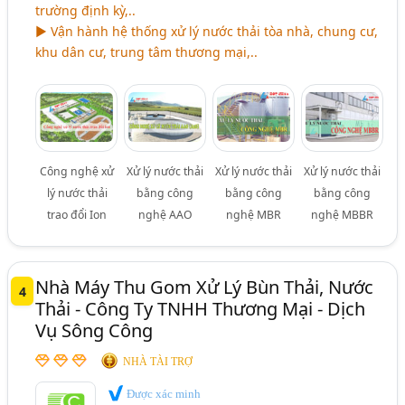
trường định kỳ,..
► Vận hành hệ thống xử lý nước thải tòa nhà, chung cư,
khu dân cư, trung tâm thương mại,..
Công nghệ xử
Xử lý nước thải
Xử lý nước thải
Xử lý nước thải
lý nước thải
bằng công
bằng công
bằng công
trao đổi Ion
nghệ AAO
nghệ MBR
nghệ MBBR
Nhà Máy Thu Gom Xử Lý Bùn Thải, Nước
4
Thải - Công Ty TNHH Thương Mại - Dịch
Vụ Sông Công
NHÀ TÀI TRỢ
Được xác minh