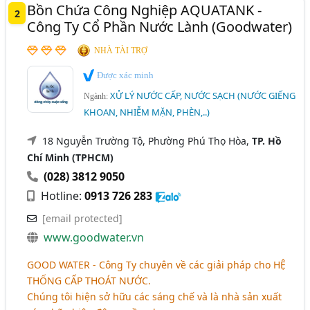
Bồn Chứa Công Nghiệp AQUATANK -
2
Công Ty Cổ Phần Nước Lành (Goodwater)
NHÀ TÀI TRỢ
Được xác minh
XỬ LÝ NƯỚC CẤP, NƯỚC SẠCH (NƯỚC GIẾNG
Ngành:
KHOAN, NHIỄM MẶN, PHÈN,..)
18 Nguyễn Trường Tộ, Phường Phú Thọ Hòa,
TP. Hồ
Chí Minh (TPHCM)
(028) 3812 9050
Hotline:
0913 726 283
[email protected]
www.goodwater.vn
GOOD WATER - Công Ty chuyên về các giải pháp cho
HỆ
THỐNG CẤP THOÁT NƯỚC
.
Chúng tôi hiện sở hữu các sáng chế và là nhà sản xuất