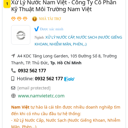
Xử Lý Nước Nam Việt - Công Ty Cổ Phần
1
Kỹ Thuật Môi Trường Nam Việt
Xử Lý Nước, Xử Lý Nước Thải - Hệ Thống Xử Lý Nước,
Nước Thải (742)
NHÀ TÀI TRỢ
Được xác minh
XỬ LÝ NƯỚC CẤP, NƯỚC SẠCH (NƯỚC GIẾNG
Ngành:
KHOAN, NHIỄM MẶN, PHÈN,..)
A4 KDC Tăng Long Garden, 105 Đường Số 8, Trường
Thạnh, TP. Thủ Đức,
Tp. Hồ Chí Minh
0932 562 177
Hotline:
0932 562 177
[email protected]
www.namvietetc.com
Nam Việt
tự hào là cái tên được nhiều doanh nghiệp tìm
đến khi có nhu cầu đầu tư hệ thống:
- Xử Lý Nước Cấp, Nước Sạch (Nước Giếng Khoan, Nhiễm
Mặn, Phèn,..)