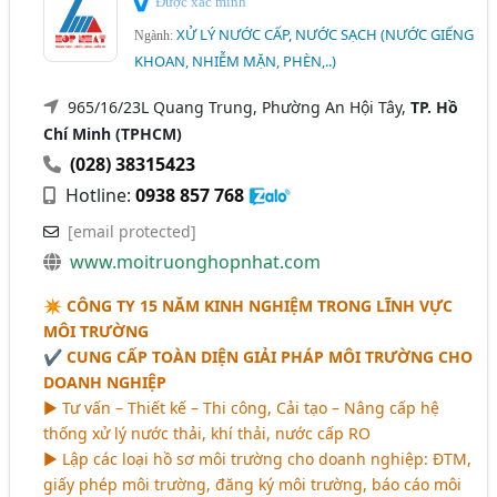
Được xác minh
XỬ LÝ NƯỚC CẤP, NƯỚC SẠCH (NƯỚC GIẾNG
Ngành:
KHOAN, NHIỄM MẶN, PHÈN,..)
965/16/23L Quang Trung, Phường An Hội Tây,
TP. Hồ
Chí Minh (TPHCM)
(028) 38315423
Hotline:
0938 857 768
[email protected]
www.moitruonghopnhat.com
✴ CÔNG TY 15 NĂM KINH NGHIỆM TRONG LĨNH VỰC
MÔI TRƯỜNG
✔️ CUNG CẤP TOÀN DIỆN GIẢI PHÁP MÔI TRƯỜNG CHO
DOANH NGHIỆP
► Tư vấn – Thiết kế – Thi công, Cải tạo – Nâng cấp hệ
thống xử lý nước thải, khí thải, nước cấp RO
► Lập các loại hồ sơ môi trường cho doanh nghiệp: ĐTM,
giấy phép môi trường, đăng ký môi trường, báo cáo môi