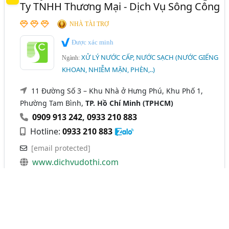
Ty TNHH Thương Mại - Dịch Vụ Sông Công
NHÀ TÀI TRỢ
Được xác minh
XỬ LÝ NƯỚC CẤP, NƯỚC SẠCH (NƯỚC GIẾNG
Ngành:
KHOAN, NHIỄM MẶN, PHÈN,..)
11 Đường Số 3 – Khu Nhà ở Hưng Phú, Khu Phố 1,
Phường Tam Bình,
TP. Hồ Chí Minh (TPHCM)
0909 913 242
,
0933 210 883
Hotline:
0933 210 883
[email protected]
www.dichvudothi.com
Sông Công là nhà máy xử lý nước cấp, nước sạch
có quy
mô lớn khu vực tại Miền Đông Nam Bộ, tổng quỹ đất 20
ha.
Thế mạnh
: