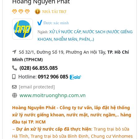
Hoàng Nguyên Phát
NHÀ TÀI TRỢ
Được xác minh
XỬ LÝ NƯỚC CẤP, NƯỚC SẠCH (NƯỚC GIẾNG
Ngành:
KHOAN, NHIỄM MẶN, PHÈN,..)
Số 32/1, Đường Số 19, Phường An Hội Tây,
TP. Hồ Chí
Minh (TPHCM)
(028) 66.855.085
Hotline:
0912 906 085
[email protected]
www.moitruonghnp.com.vn
Hoàng Nguyên Phát - Công ty tư vấn, lắp đặt hệ thống
xử lý nước giếng khoan, nước mặt, nước ngầm,.. hàng
đầu tại TP. HCM
−
Dự án xử lý nước cấp đã thực hiện
: Trang trại bò sữa
Hà Tĩnh, Trang trại bò sữa Bình Định, Chung cư Vinhomes