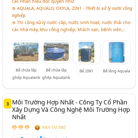
các nhãn hiệu độc quyền như:
⊜ AQUALA, AQUALO, OXYLA, 2IN1 -
Thiết bị xử lý nước công
nghiệp.
⊜ Thi công xử lý nước cấp, nước sinh hoạt, nước thải cho
các nhà máy, khu công nghiệp, khách sạn, bệnh viện,..
Bể chứa lắp
Bể chứa lắp
Bể 2IN1
Bể lắng Aquala
ghép Aquatank
ghép Aquatank
Môi Trường Hợp Nhất - Công Ty Cổ Phần
3
Xây Dựng Và Công Nghệ Môi Trường Hợp
Nhất
NHÀ TÀI TRỢ