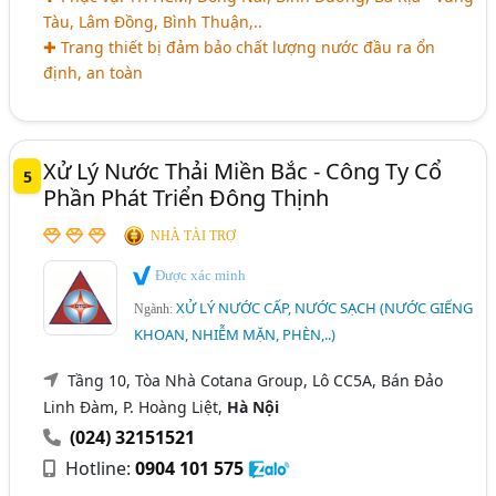
Tàu, Lâm Đồng, Bình Thuận,..
✚ Trang thiết bị đảm bảo chất lượng nước đầu ra ổn
định, an toàn
Xử Lý Nước Thải Miền Bắc - Công Ty Cổ
5
Phần Phát Triển Đông Thịnh
NHÀ TÀI TRỢ
Được xác minh
XỬ LÝ NƯỚC CẤP, NƯỚC SẠCH (NƯỚC GIẾNG
Ngành:
KHOAN, NHIỄM MẶN, PHÈN,..)
Tầng 10, Tòa Nhà Cotana Group, Lô CC5A, Bán Đảo
Linh Đàm, P. Hoàng Liệt,
Hà Nội
(024) 32151521
Hotline:
0904 101 575