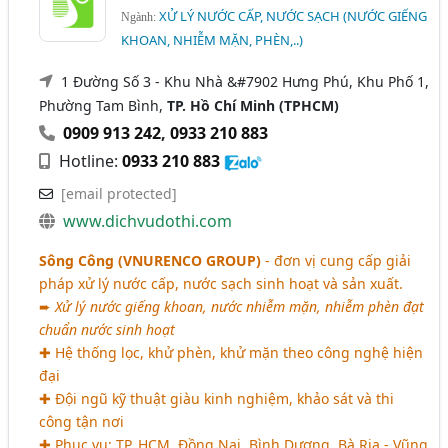
XỬ LÝ NƯỚC CẤP, NƯỚC SẠCH (NƯỚC GIẾNG
Ngành:
KHOAN, NHIỄM MẶN, PHÈN,..)
1 Đường Số 3 - Khu Nhà &#7902 Hưng Phú, Khu Phố 1,
Phường Tam Bình,
TP. Hồ Chí Minh (TPHCM)
0909 913 242
,
0933 210 883
Hotline:
0933 210 883
[email protected]
www.dichvudothi.com
Sông Công (VNURENCO GROUP)
- đơn vị cung cấp giải
pháp xử lý nước cấp, nước sạch sinh hoạt và sản xuất.
➨
Xử lý nước giếng khoan, nước nhiễm mặn, nhiễm phèn đạt
chuẩn nước sinh hoạt
✚ Hệ thống lọc, khử phèn, khử mặn theo công nghệ hiện
đại
✚ Đội ngũ kỹ thuật giàu kinh nghiệm, khảo sát và thi
công tận nơi
✚ Phục vụ: TP. HCM, Đồng Nai, Bình Dương, Bà Rịa - Vũng