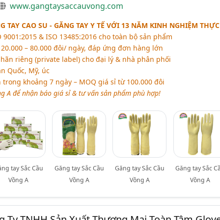
www.gangtaysaccauvong.com
 TAY CAO SU - GĂNG TAY Y TẾ VỚI 13 NĂM KINH NGHIỆM THỰC
O 9001:2015 & ISO 13485:2016 cho toàn bộ sản phẩm
 20.000 – 80.000 đôi/ ngày, đáp ứng đơn hàng lớn
n riêng (private label) cho đại lý & nhà phân phối
n Quốc, Mỹ, úc
 trong khoảng 7 ngày – MOQ giá sỉ từ 100.000 đôi
ng A để nhận báo giá sỉ & tư vấn sản phẩm phù hợp!
ăng tay Sắc Cầu
Găng tay Sắc Cầu
Găng tay Sắc Cầu
Găng tay Sắc C
Vồng A
Vồng A
Vồng A
Vồng A
ng Ty TNHH Sản Xuất Thương Mại Toàn Tâm Glov