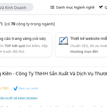
Danh mục Ngành nghề
Q
 Và Kinh Doanh
h
[có
70
công ty trong ngành]
g cáo trang vàng
Thiết kế website mi
(nổi bật)
thị
TOP kết quả
tìm kiếm, tiếp
Chuẩn SEO, tối ưu mob
H trước đối thủ.
Hosting trọn đời
.
 Kiên - Công Ty TNHH Sản Xuất Và Dịch Vụ Thươ
Được xác minh
I TRỢ
 SẢN XUẤT VÀ KINH DOANH