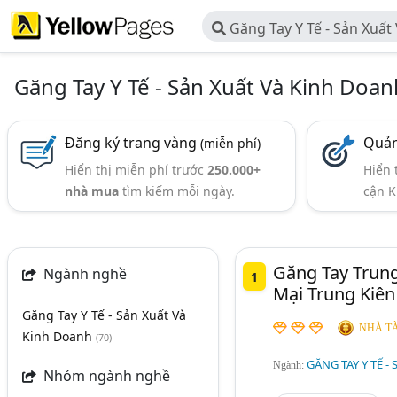
Găng Tay Y Tế - Sản Xuất
Găng Tay Y Tế - Sản Xuất Và Kinh Doan
Đăng ký trang vàng
Quản
(miễn phí)
Hiển thị miễn phí trước
250.000+
Hiển 
nhà mua
tìm kiếm mỗi ngày.
cận K
Găng Tay Trung
Ngành nghề
1
Mại Trung Kiên
Găng Tay Y Tế - Sản Xuất Và
NHÀ TÀ
Kinh Doanh
(70)
GĂNG TAY Y TẾ -
Ngành:
Nhóm ngành nghề