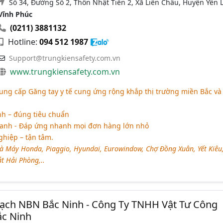
Số 34, Đường Số 2, Thôn Nhật Tiến 2, Xã Liên Châu, Huyện Yên L
Vĩnh Phúc
(0211) 3881132
Hotline:
094 512 1987
Support@trungkiensafety.com.vn
www.trungkiensafety.com.vn
ng cấp Găng tay y tế cung ứng rộng khắp thị trường miền Bắc và
h – đúng tiêu chuẩn
ranh - Đáp ứng nhanh mọi đơn hàng lớn nhỏ
hiệp – tận tâm.
à Máy Honda, Piaggio, Hyundai, Eurowindow, Chợ Đồng Xuân, Yết Kiêu
t Hải Phòng,..
Sạch NBN Bắc Ninh - Công Ty TNHH Vật Tư Công
c Ninh