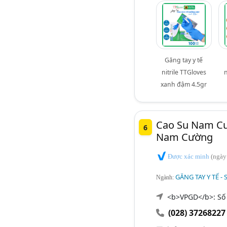
Găng tay y tế
nitrile TTGloves
n
xanh đậm 4.5gr
Cao Su Nam Cư
6
Nam Cường
Được xác minh
(ngày
GĂNG TAY Y TẾ -
Ngành:
<b>VPGD</b>: Số 
(028) 37268227