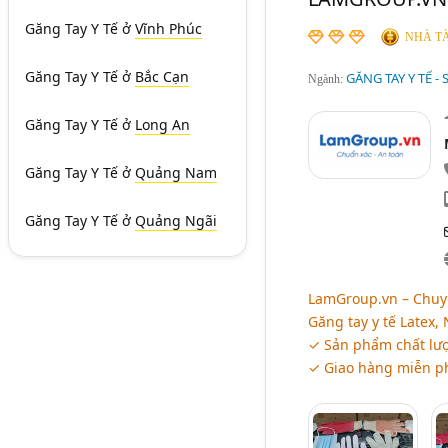
Găng Tay Y Tế
ở
Vĩnh Phúc
NHÀ TÀ
Găng Tay Y Tế
ở
Bắc Cạn
GĂNG TAY Y TẾ -
Ngành:
Găng Tay Y Tế
ở
Long An
Găng Tay Y Tế
ở
Quảng Nam
Găng Tay Y Tế
ở
Quảng Ngãi
LamGroup.vn – Chuy
Găng tay y tế Latex, N
✓ Sản phẩm chất lượ
✓ Giao hàng miễn phí