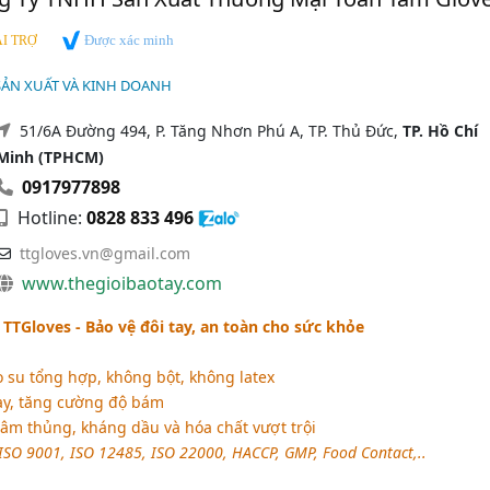
Được xác minh
I TRỢ
 SẢN XUẤT VÀ KINH DOANH
51/6A Đường 494, P. Tăng Nhơn Phú A, TP. Thủ Đức,
TP. Hồ Chí
Minh (TPHCM)
0917977898
Hotline:
0828 833 496
ttgloves.vn@gmail.com
www.thegioibaotay.com
e TTGloves - Bảo vệ đôi tay, an toàn cho sức khỏe
 su tổng hợp, không bột, không latex
y, tăng cường độ bám
m thủng, kháng dầu và hóa chất vượt trội
ISO 9001, ISO 12485, ISO 22000, HACCP, GMP, Food Contact,..