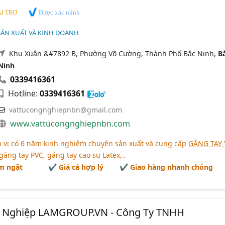
Được xác minh
I TRỢ
 SẢN XUẤT VÀ KINH DOANH
Khu Xuân &#7892 B, Phường Võ Cường, Thành Phố Bắc Ninh,
B
Ninh
0339416361
Hotline:
0339416361
vattucongnghiepnbn@gmail.com
www.vattucongnghiepnbn.com
 vị có 6 năm kinh nghiệm chuyên sản xuất và cung cấp
GĂNG TAY 
 găng tay PVC, găng tay cao su Latex,..
m ngặt
✔ Giá cả hợp lý
✔ Giao hàng nhanh chóng
 Nghiệp LAMGROUP.VN - Công Ty TNHH