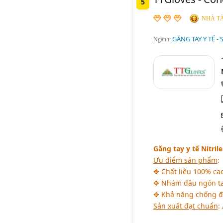
5
NHÀ TÀ
GĂNG TAY Y TẾ -
Ngành:
Găng tay y tế Nitril
Ưu điểm sản phẩm
:
✥ Chất liệu 100% cao
✥ Nhám đầu ngón ta
✥ Khả năng chống đâ
Sản xuất đạt chuẩn
: