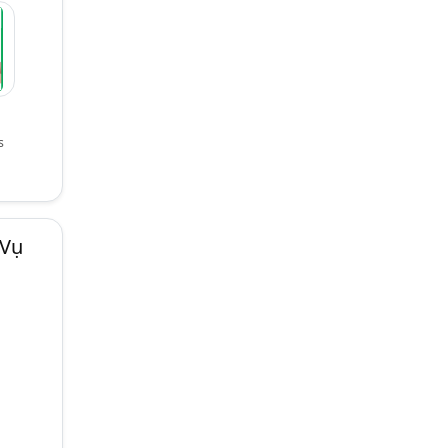
s
 Vụ