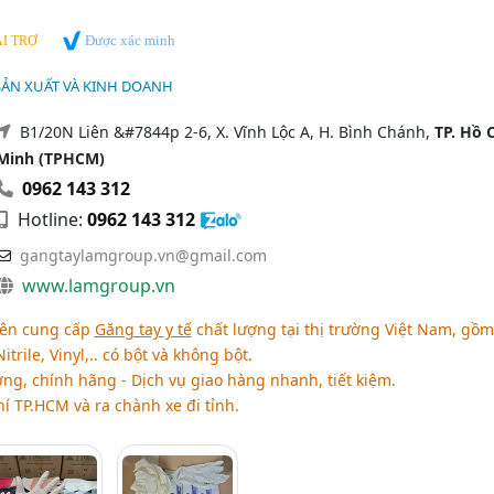
Được xác minh
I TRỢ
 SẢN XUẤT VÀ KINH DOANH
B1/20N Liên &#7844p 2-6, X. Vĩnh Lộc A, H. Bình Chánh,
TP. Hồ 
Minh (TPHCM)
0962 143 312
Hotline:
0962 143 312
gangtaylamgroup.vn@gmail.com
www.lamgroup.vn
ên cung cấp
Găng tay y tế
chất lượng tại thị trường Việt Nam, gồm
itrile, Vinyl,.. có bột và không bột.
ng, chính hãng - Dịch vụ giao hàng nhanh, tiết kiệm.
 TP.HCM và ra chành xe đi tỉnh.