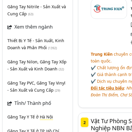
Găng Tay Nitrile - Sản Xuất và
Cung Cấp
(63)
Xem thêm ngành
Thiết Bị Y Tế - Sản Xuất, Kinh
Doanh và Phân Phối
(1392)
Trung Kiên
chuyên cu
toàn quốc.
Găng Tay Nilon, Găng Tay Xốp
✔ Chất lượng ổn địn
- Sản Xuất và Kinh Doanh
(32)
✔ Giá thành cạnh t
✔ Dịch vụ chuyên ng
Găng Tay PVC, Găng Tay Vinyl
Đối tác tiêu biểu
:
Nh
- Sản Xuất và Cung Cấp
(29)
Đoàn Thị Điểm, Chợ Sắ
Tỉnh/ Thành phố
Găng Tay Y Tế
ở
Hà Nội
Vật Tư Phòng 
2
Nghiệp NBN Bắ
Găng Tay Y Tế
ở
TP. Hồ Chí