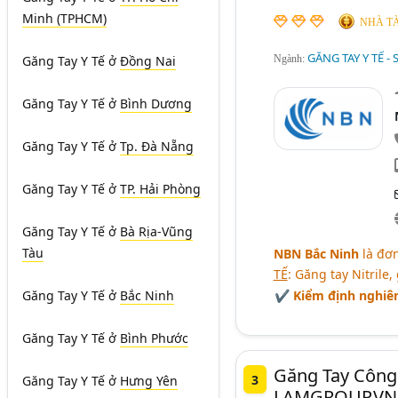
Minh (TPHCM)
NHÀ TÀ
GĂNG TAY Y TẾ -
Găng Tay Y Tế
ở
Đồng Nai
Ngành:
Găng Tay Y Tế
ở
Bình Dương
Găng Tay Y Tế
ở
Tp. Đà Nẵng
Găng Tay Y Tế
ở
TP. Hải Phòng
Găng Tay Y Tế
ở
Bà Rịa-Vũng
Tàu
NBN Bắc Ninh
là đơn
TẾ
: Găng tay Nitrile,
Găng Tay Y Tế
ở
Bắc Ninh
✔ Kiểm định nghiê
Găng Tay Y Tế
ở
Bình Phước
Găng Tay Công
3
Găng Tay Y Tế
ở
Hưng Yên
LAMGROUP.VN