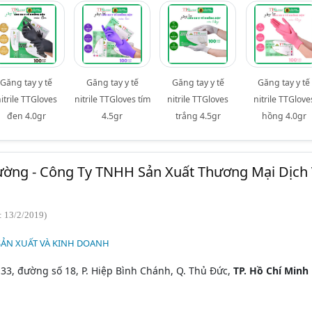
Găng tay y tế
Găng tay y tế
Găng tay y tế
Găng tay y tế
itrile TTGloves
nitrile TTGloves tím
nitrile TTGloves
nitrile TTGlove
đen 4.0gr
4.5gr
trắng 4.5gr
hồng 4.0gr
ờng - Công Ty TNHH Sản Xuất Thương Mại Dịch
: 13/2/2019)
 SẢN XUẤT VÀ KINH DOANH
33, đường số 18, P. Hiệp Bình Chánh, Q. Thủ Đức,
TP. Hồ Chí Minh