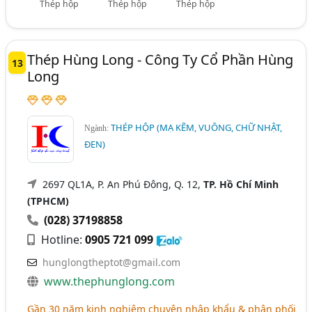
Thép hộp
Thép hộp
Thép hộp
Thép Hùng Long - Công Ty Cổ Phần Hùng
13
Long
THÉP HỘP (MẠ KẼM, VUÔNG, CHỮ NHẬT,
Ngành:
ĐEN)
2697 QL1A, P. An Phú Đông, Q. 12,
TP. Hồ Chí Minh
(TPHCM)
(028) 37198858
Hotline:
0905 721 099
hunglongtheptot@gmail.com
www.thephunglong.com
Gần 30 năm kinh nghiệm chuyên nhập khẩu & phân phối