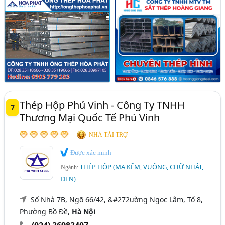
Thép Hộp Phú Vinh - Công Ty TNHH
7
Thương Mại Quốc Tế Phú Vinh
NHÀ TÀI TRỢ
Được xác minh
THÉP HỘP (MẠ KẼM, VUÔNG, CHỮ NHẬT,
Ngành:
ĐEN)
Số Nhà 7B, Ngõ 66/42, &#272ường Ngọc Lâm, Tổ 8,
Phường Bồ Đề,
Hà Nội