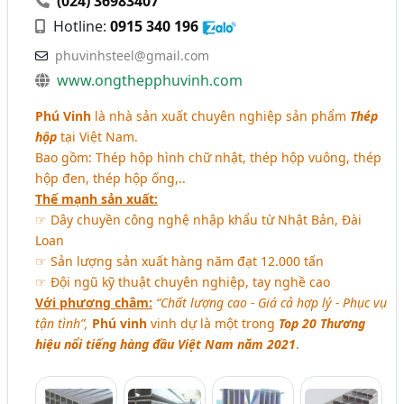
(024) 36983407
Hotline:
0915 340 196
phuvinhsteel@gmail.com
www.ongthepphuvinh.com
Phú Vinh
là nhà sản xuất chuyên nghiệp sản phẩm
Thép
hộp
tại Việt Nam.
Bao gồm: Thép hộp hình chữ nhật, thép hộp vuông, thép
hộp đen, thép hộp ống,..
Thế mạnh sản xuất:
☞ Dây chuyền công nghệ nhập khẩu từ Nhật Bản, Đài
Loan
☞ Sản lượng sản xuất hàng năm đạt 12.000 tấn
☞ Đội ngũ kỹ thuật chuyên nghiệp, tay nghề cao
Với phương châm:
“Chất lượng cao - Giá cả hợp lý - Phục vụ
tận tình”,
Phú vinh
vinh dự là một trong
Top 20 Thương
hiệu nổi tiếng hàng đầu Việt Nam năm 2021
.