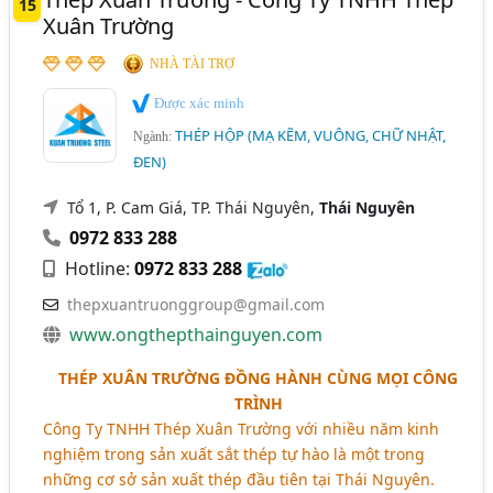
15
Xuân Trường
NHÀ TÀI TRỢ
Được xác minh
THÉP HỘP (MẠ KẼM, VUÔNG, CHỮ NHẬT,
Ngành:
ĐEN)
Tổ 1, P. Cam Giá, TP. Thái Nguyên,
Thái Nguyên
0972 833 288
Hotline:
0972 833 288
thepxuantruonggroup@gmail.com
www.ongthepthainguyen.com
THÉP XUÂN TRƯỜNG ĐỒNG HÀNH CÙNG MỌI CÔNG
TRÌNH
Công Ty TNHH Thép Xuân Trường với nhiều năm kinh
nghiệm trong sản xuất sắt thép tự hào là một trong
những cơ sở sản xuất thép đầu tiên tại Thái Nguyên.