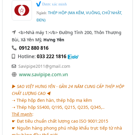
Được xác minh
THÉP HỘP (MẠ KẼM, VUÔNG, CHỮ NHẬT,
Ngành:
ĐEN)
<b>Nhà máy 1:</b> Đường Tỉnh 200, Thôn Thượng
Bùi, Xã Yên Mỹ,
Hưng Yên
0912 880 816
Hotline:
033 222 1816
Savipipe2011@gmail.com
www.savipipe.com.vn
► SAO VIỆT HƯNG YÊN - GẦN 24 NĂM CUNG CẤP THÉP HỘP
CHẤT LƯỢNG CAO ◄
➝ Thép hộp đen hàn, thép hộp mạ kẽm
➝ Thép hộp SS400, Q195, Q215, Q235, Q345,..
Thế mạnh
:
☛ Đạt tiêu chuẩn chất lượng cao ISO 9001:2015
☛ Nguồn hàng phong phú nhập khẩu trực tiếp từ nhà
máy hàng đầu thế giới