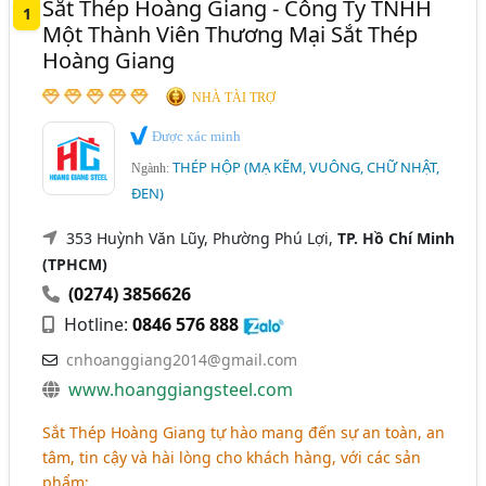
Sắt Thép Hoàng Giang - Công Ty TNHH
1
Thái Nguyên
Thừa Thiên Huế
Bắc Giang
Một Thành Viên Thương Mại Sắt Thép
Hoàng Giang
Bình Định
Cà Mau
Gia Lai
Hải Dương
NHÀ TÀI TRỢ
Long An
Quảng Nam
Quảng Ngãi
Được xác minh
Tây Ninh
Tiền Giang
THÉP HỘP (MẠ KẼM, VUÔNG, CHỮ NHẬT,
Ngành:
ĐEN)
353 Huỳnh Văn Lũy, Phường Phú Lợi,
TP. Hồ Chí Minh
(TPHCM)
(0274) 3856626
Hotline:
0846 576 888
cnhoanggiang2014@gmail.com
www.hoanggiangsteel.com
Sắt Thép Hoàng Giang tự hào mang đến sự an toàn, an
tâm, tin cậy và hài lòng cho khách hàng, với các sản
phẩm: