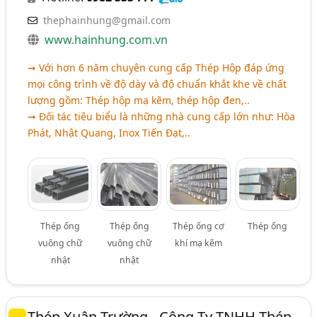
thephainhung@gmail.com
www.hainhung.com.vn
➞ Với hơn 6 năm chuyên cung cấp Thép Hộp đáp ứng
mọi công trình về độ dày và độ chuẩn khắt khe về chất
lượng gồm: Thép hộp mạ kẽm, thép hộp đen,..
➞ Đối tác tiêu biểu là những nhà cung cấp lớn như: Hòa
Phát, Nhật Quang, Inox Tiến Đạt,..
Thép ống
Thép ống
Thép ống cơ
Thép ống
vuông chữ
vuông chữ
khí mạ kẽm
nhật
nhật
Thép Xuân Trường - Công Ty TNHH Thép