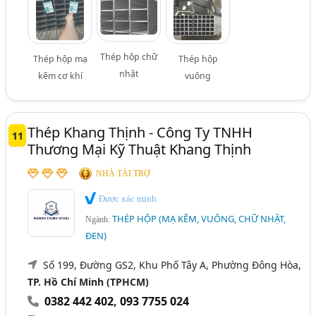
Thép hộp chữ
Thép hộp mạ
Thép hộp
nhật
kẽm cơ khí
vuông
Thép Khang Thịnh - Công Ty TNHH
11
Thương Mại Kỹ Thuật Khang Thịnh
NHÀ TÀI TRỢ
Được xác minh
THÉP HỘP (MẠ KẼM, VUÔNG, CHỮ NHẬT,
Ngành:
ĐEN)
Số 199, Đường GS2, Khu Phố Tây A, Phường Đông Hòa,
TP. Hồ Chí Minh (TPHCM)
0382 442 402
,
093 7755 024