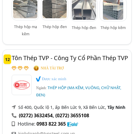
Thép hộp mạ
Thép hộp đen
Thép hộp đen
Thép hộp kẽm
kẽm
Tôn Thép TVP - Công Ty Cổ Phần Thép TVP
12
NHÀ TÀI TRỢ
Được xác minh
THÉP HỘP (MẠ KẼM, VUÔNG, CHỮ NHẬT,
Ngành:
ĐEN)
Số 400, Quốc lộ 1, ấp Bến Lức 9, Xã Bến Lức,
Tây Ninh
(0272) 3632454
,
(0272) 3655108
Hotline:
0983 822 365
kinhdoanh@tvpsteel.com.vn