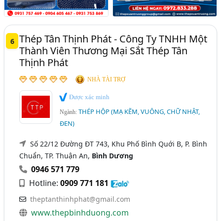
Thép Tân Thịnh Phát - Công Ty TNHH Một
6
Thành Viên Thương Mại Sắt Thép Tân
Thịnh Phát
NHÀ TÀI TRỢ
Được xác minh
THÉP HỘP (MẠ KẼM, VUÔNG, CHỮ NHẬT,
Ngành:
ĐEN)
Số 22/12 Đường ĐT 743, Khu Phố Bình Quới B, P. Bình
Chuẩn, TP. Thuận An,
Bình Dương
0946 571 779
Hotline:
0909 771 181
theptanthinhphat@gmail.com
www.thepbinhduong.com