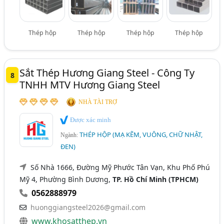
Thép hộp
Thép hộp
Thép hộp
Thép hộp
Sắt Thép Hương Giang Steel - Công Ty
8
TNHH MTV Hương Giang Steel
NHÀ TÀI TRỢ
Được xác minh
THÉP HỘP (MẠ KẼM, VUÔNG, CHỮ NHẬT,
Ngành:
ĐEN)
Số Nhà 1666, Đường Mỹ Phước Tân Vạn, Khu Phố Phú
Mỹ 4, Phường Bình Dương,
TP. Hồ Chí Minh (TPHCM)
0562888979
huonggiangsteel2026@gmail.com
www.khosatthep.vn