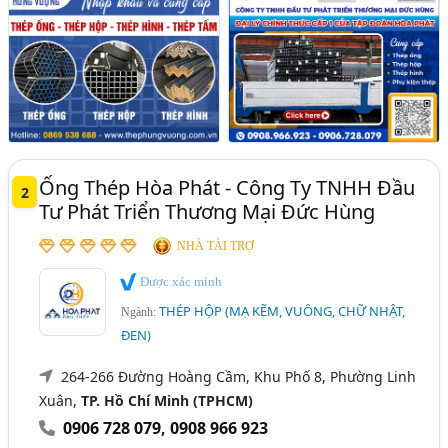
Ống Thép Hòa Phát - Công Ty TNHH Đầu
2
Tư Phát Triển Thương Mại Đức Hùng
NHÀ TÀI TRỢ
Được xác minh
THÉP HỘP (MẠ KẼM, VUÔNG, CHỮ NHẬT,
Ngành:
ĐEN)
264-266 Đường Hoàng Cầm, Khu Phố 8, Phường Linh
Xuân,
TP. Hồ Chí Minh (TPHCM)
0906 728 079
,
0908 966 923