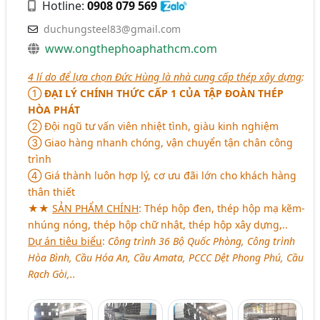
Hotline:
0908 079 569
duchungsteel83@gmail.com
www.ongthephoaphathcm.com
4 lí do để lựa chọn Đức Hùng là nhà cung cấp thép xây dựng
:
➀
ĐẠI LÝ CHÍNH THỨC CẤP 1 CỦA TẬP ĐOÀN THÉP
HÒA PHÁT
➁ Đội ngũ tư vấn viên nhiệt tình, giàu kinh nghiệm
➂ Giao hàng nhanh chóng, vận chuyển tận chân công
trình
➃ Giá thành luôn hợp lý, cơ ưu đãi lớn cho khách hàng
thân thiết
★★
SẢN PHẨM CHÍNH
: Thép hộp đen, thép hộp mạ kẽm-
nhúng nóng, thép hộp chữ nhật, thép hộp xây dựng,..
Dự án tiêu biểu
:
Công trình 36 Bộ Quốc Phòng, Công trình
Hòa Bình, Cầu Hóa An, Cầu Amata, PCCC Dệt Phong Phú, Cầu
Rạch Gòi,..