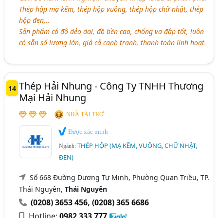
Thép hộp mạ kẽm, thép hộp vuông, thép hộp chữ nhật, thép
hộp đen,..
Sản phẩm có độ dẻo dai, đồ bền cao, chống va đập tốt, luôn
có sẵn số lượng lớn, giá cả cạnh tranh, thanh toán linh hoạt.
Thép Hải Nhung - Công Ty TNHH Thương
14
Mại Hải Nhung
NHÀ TÀI TRỢ
Được xác minh
THÉP HỘP (MẠ KẼM, VUÔNG, CHỮ NHẬT,
Ngành:
ĐEN)
Số 668 Đường Dương Tự Minh, Phường Quan Triều, TP.
Thái Nguyên,
Thái Nguyên
(0208) 3653 456
,
(0208) 365 6686
Hotline:
0982 333 777