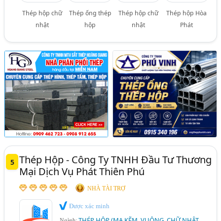
Thép hộp chữ
Thép ống thép
Thép hộp chữ
Thép hộp Hòa
nhật
hộp
nhật
Phát
Thép Hộp - Công Ty TNHH Đầu Tư Thương
5
Mại Dịch Vụ Phát Thiên Phú
NHÀ TÀI TRỢ
Được xác minh
THÉP HỘP (MẠ KẼM, VUÔNG, CHỮ NHẬT,
Ngành: