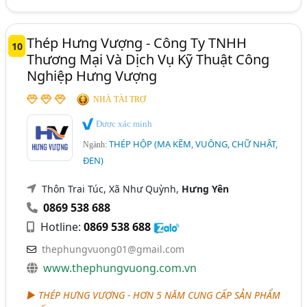
Thép Hưng Vượng - Công Ty TNHH
10
Thương Mại Và Dịch Vụ Kỹ Thuật Công
Nghiệp Hưng Vượng
NHÀ TÀI TRỢ
Được xác minh
THÉP HỘP (MẠ KẼM, VUÔNG, CHỮ NHẬT,
Ngành:
ĐEN)
Thôn Trai Túc, Xã Như Quỳnh,
Hưng Yên
0869 538 688
Hotline:
0869 538 688
thephungvuong01@gmail.com
www.thephungvuong.com.vn
► THÉP HƯNG VƯỢNG - HƠN 5 NĂM CUNG CẤP SẢN PHẨM