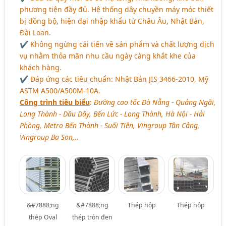
phương tiện đầy đủ. Hệ thống dây chuyền máy móc thiết
bị đồng bộ, hiện đại nhập khẩu từ Châu Âu, Nhật Bản,
Đài Loan.
✔ Không ngừng cải tiến về sản phẩm và chất lượng dịch
vụ nhằm thỏa mãn nhu cầu ngày càng khắt khe của
khách hàng.
✔ Đáp ứng các tiêu chuẩn: Nhật Bản JIS 3466-2010, Mỹ
ASTM A500/A500M-10A.
Công trình tiêu biểu
:
Đường cao tốc Đà Nẵng - Quảng Ngãi,
Long Thành - Dầu Dây, Bến Lức - Long Thành, Hà Nội - Hải
Phòng, Metro Bến Thành - Suối Tiên, Vingroup Tân Cảng,
Vingroup Ba Son,..
&#7888;ng
&#7888;ng
Thép hộp
Thép hộp
thép Oval
thép tròn đen