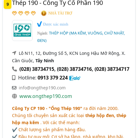
Thép 190 - Công Ty Cổ Phần 190
9
NHÀ TÀI TRỢ
Được xác minh
THÉP HỘP (MẠ KẼM, VUÔNG, CHỮ NHẬT,
Ngành:
ĐEN)
Lô N11, 12, Đường Số 5, KCN Long Hậu Mở Rộng, X.
Cần Giuộc,
Tây Ninh
(028) 38734715
,
(028) 38734716
,
(028) 38734717
Hotline:
0913 379 224
info@ongthep190.com
www.ongthep190.com
Công Ty CP 190 - "Ống Thép 190"
ra đời năm 2000.
Chúng tôi chuyên sản xuất các loại
thép hộp đen, thép
hộp mạ kẽm
. Với các thế mạnh:
✔ Chất lượng sản phẩm hàng đầu.
✔ Đầu tư quy mô: Cơ sở hạ tầng, nhà xưởng, kho bãi,