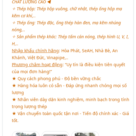
CHẤT LƯỢNG CAO ◄
✧ Thép hộp: Thép hộp vuông, chữ nhật, thép ống hộp mạ
kẽm cơ khí,..
✧ Thép ống: Thép đặc, ống thép hàn đen, mạ kẽm nhúng
nóng,..
✧ Sản phẩm thép khác: Thép tấm cán nóng, thép hình U, V, I,
H,..
Nhập khẩu chính hãng
: Hòa Phát, SeAH, Nhà Bè, An
Khánh, Việt Đức, Vinapipe,..
Phương châm hoạt động
: “Uy tín là điều kiện tiên quyết
của mọi đơn hàng!”
★ Quy cách phong phú - Độ bền vững chắc
★ Hàng hóa luôn có sẵn - Đáp ứng nhanh chóng mọi số
lượng
★ Nhân viên dày dặn kinh nghiệm, minh bạch trong tính
trọng lượng thép
★ Vận chuyển toàn quốc tận nơi - Tiến độ chính xác - Giá
tốt.