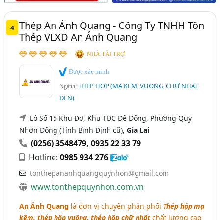
Thép An Ánh Quang - Công Ty TNHH Tôn
4
Thép VLXD An Ánh Quang
NHÀ TÀI TRỢ
Được xác minh
THÉP HỘP (MẠ KẼM, VUÔNG, CHỮ NHẬT,
Ngành:
ĐEN)
Lô Số 15 Khu Đơ, Khu TĐC Đê Đông, Phường Quy
Nhơn Đông (Tỉnh Bình Định cũ),
Gia Lai
(0256) 3548479
,
0935 22 33 79
Hotline:
0985 934 276
tonthepananhquangquynhon@gmail.com
www.tonthepquynhon.com.vn
An Ánh Quang
là đơn vị chuyên phân phối
Thép hộp mạ
kẽm, thép hộp vuông, thép hộp chữ nhật
chất lượng cao