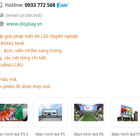
Hotline:
0933 772 568
[email protected]
www.display.vn
ấp giải pháp hiển thị LED chuyên nghiệp
TRONG NHÀ
 - 8cm, viền nhôm sang trọng.
 sắc nét từng chi tiết.
QUẢNG CÁO
.
 mẫu mã.
n phẩm lỗi được thay mới
.
n hình led P3.3
Màn hình led P5
Màn hình led P6
Màn hình led P