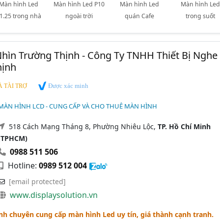
Màn hình Led
Màn hình Led P10
Màn hình Led
Màn hình Led
1.25 trong nhà
ngoài trời
quán Cafe
trong suốt
Nhìn Trường Thịnh - Công Ty TNHH Thiết Bị Nghe
hịnh
Được xác minh
 TÀI TRỢ
MÀN HÌNH LCD - CUNG CẤP VÀ CHO THUÊ MÀN HÌNH
518 Cách Mạng Tháng 8, Phường Nhiêu Lộc,
TP. Hồ Chí Minh
(TPHCM)
0988 511 506
Hotline:
0989 512 004
[email protected]
www.displaysolution.vn
h chuyên cung cấp màn hình Led uy tín, giá thành cạnh tranh.