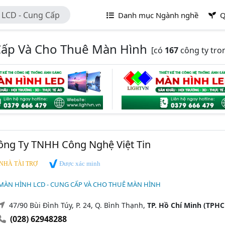
 LCD - Cung Cấp
Danh mục Ngành nghề
Q
Cấp Và Cho Thuê Màn Hình
[có
167
công ty tro
 Công Ty TNHH Công Nghệ Việt Tin
Được xác minh
NHÀ TÀI TRỢ
MÀN HÌNH LCD - CUNG CẤP VÀ CHO THUÊ MÀN HÌNH
47/90 Bùi Đình Túy, P. 24, Q. Bình Thạnh,
TP. Hồ Chí Minh (TPH
(028) 62948288