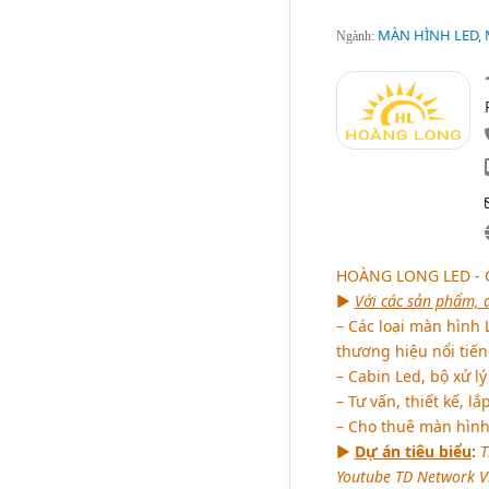
MÀN HÌNH LED, 
Ngành:
HOÀNG LONG LED - C
►
Với các sản phẩm, d
– Các loại màn hình
thương hiệu nổi tiến
– Cabin Led, bộ xử l
– Tư vấn, thiết kế, l
– Cho thuê màn hình
►
Dự án tiêu biểu
:
T
Youtube TD Network Vĩ