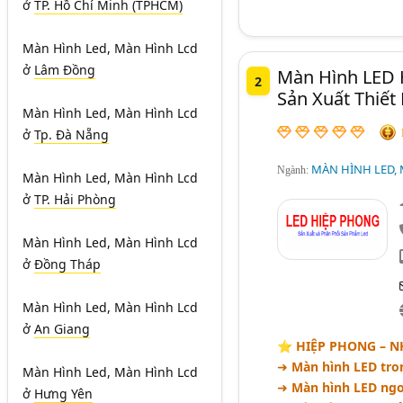
ở
TP. Hồ Chí Minh (TPHCM)
Màn Hình Led, Màn Hình Lcd
ở
Lâm Đồng
Màn Hình LED 
2
Sản Xuất Thiết
Màn Hình Led, Màn Hình Lcd
ở
Tp. Đà Nẵng
MÀN HÌNH LED, 
Ngành:
Màn Hình Led, Màn Hình Lcd
ở
TP. Hải Phòng
Màn Hình Led, Màn Hình Lcd
ở
Đồng Tháp
Màn Hình Led, Màn Hình Lcd
ở
An Giang
⭐️ HIỆP PHONG – N
➜
Màn hình LED tro
Màn Hình Led, Màn Hình Lcd
➜
Màn hình LED ngoà
ở
Hưng Yên