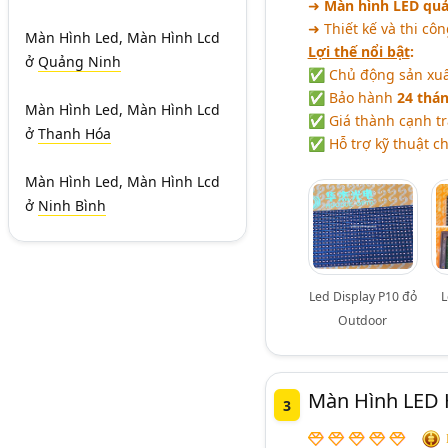
➜
Màn hình LED quả
➜ Thiết kế và thi cô
Màn Hình Led, Màn Hình Lcd
Lợi thế nổi bật
:
ở
Quảng Ninh
✅ Chủ động sản xuất
✅ Bảo hành
24 thá
Màn Hình Led, Màn Hình Lcd
✅ Giá thành cạnh tr
ở
Thanh Hóa
✅ Hỗ trợ kỹ thuật ch
Màn Hình Led, Màn Hình Lcd
ở
Ninh Bình
Led Display P10 đỏ
L
Outdoor
Màn Hình LED 
3