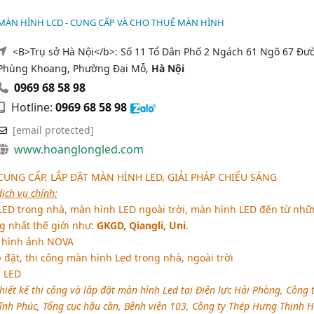
MÀN HÌNH LCD - CUNG CẤP VÀ CHO THUÊ MÀN HÌNH
<B>Trụ sở Hà Nội</b>: Số 11 Tổ Dân Phố 2 Ngách 61 Ngõ 67 Đư
Phùng Khoang, Phường Đại Mỗ,
Hà Nội
0969 68 58 98
Hotline:
0969 68 58 98
[email protected]
www.hoanglongled.com
UNG CẤP, LẮP ĐẶT MÀN HÌNH LED, GIẢI PHÁP CHIẾU SÁNG
ịch vụ chính:
 LED trong nhà, màn hình LED ngoài trời, màn hình LED đến từ nh
g nhất thế giới như:
GKGD, Qiangli, Uni
.
ý hình ảnh NOVA
ắp đặt, thi công màn hình Led trong nhà, ngoài trời
 LED
hiết kế thi công và lắp đặt màn hình Led tại Điện lực Hải Phòng, Công 
nh Phúc, Tổng cục hậu cần, Bệnh viện 103, Công ty Thép Hưng Thịnh H