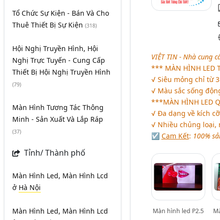
Tổ Chức Sự Kiện - Bán Và Cho
Thuê Thiết Bị Sự Kiện
(318)
Hội Nghị Truyền Hình, Hội
VIỆT TIN - Nhà cung c
Nghị Trực Tuyến - Cung Cấp
***
MÀN HÌNH LED 
Thiết Bị Hội Nghị Truyền Hình
√ Siêu mỏng chỉ từ 3
(79)
√ Màu sắc sống động,
***
MÀN HÌNH LED 
Màn Hình Tương Tác Thông
√ Đa dạng về kích cỡ
Minh - Sản Xuất Và Lắp Ráp
√ Nhiều chủng loại,
(37)
☑
Cam Kết
:
100% sả
Tỉnh/ Thành phố
Màn Hình Led, Màn Hình Lcd
ở
Hà Nội
Màn Hình Led, Màn Hình Lcd
Màn hình led P2.5
Mà