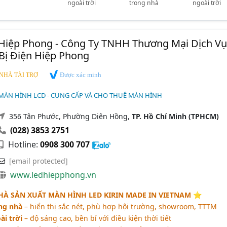
ngoài trời
trong nhà
ngoài trời
Hiệp Phong - Công Ty TNHH Thương Mại Dịch Vụ
 Bị Điện Hiệp Phong
Được xác minh
NHÀ TÀI TRỢ
MÀN HÌNH LCD - CUNG CẤP VÀ CHO THUÊ MÀN HÌNH
356 Tân Phước, Phường Diên Hồng,
TP. Hồ Chí Minh (TPHCM)
(028) 3853 2751
Hotline:
0908 300 707
[email protected]
www.ledhiepphong.vn
HÀ SẢN XUẤT MÀN HÌNH LED KIRIN MADE IN VIETNAM ⭐️
ng nhà
– hiển thị sắc nét, phù hợp hội trường, showroom, TTTM
i trời
– độ sáng cao, bền bỉ với điều kiện thời tiết