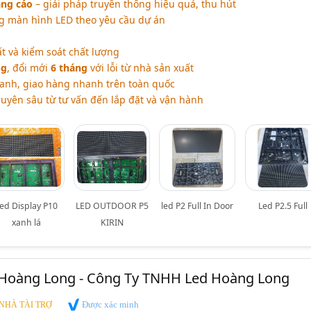
ng cáo
– giải pháp truyền thông hiệu quả, thu hút
ng màn hình LED theo yêu cầu dự án
 và kiểm soát chất lượng
ng
, đổi mới
6 tháng
với lỗi từ nhà sản xuất
anh, giao hàng nhanh trên toàn quốc
uyên sâu từ tư vấn đến lắp đặt và vận hành
ed Display P10
LED OUTDOOR P5
led P2 Full In Door
Led P2.5 Full
xanh lá
KIRIN
Hoàng Long - Công Ty TNHH Led Hoàng Long
Được xác minh
NHÀ TÀI TRỢ