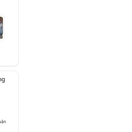
ng
uận