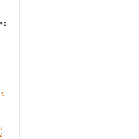
ờng
ững
ty
ải