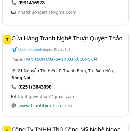
0931416978
nhatkhuongartist@gmail.com
Cửa Hàng Tranh Nghệ Thuật Quyên Thảo
7
Được xác minh
(ngày: 8/5/2018)
TRANH SƠN MÀI - SẢN XUẤT VÀ CUNG CẤP
Ngành:
21 Nguyễn Thị Hiền, P. Thanh Bình, Tp. Biên Hòa,
Đồng Nai
(0251) 3843690
tranhquyenthao@gmail.com
www.tranhbienhoa.com
Công Ty TNHH Thủ Công Mỹ Nghệ Ngọc
8