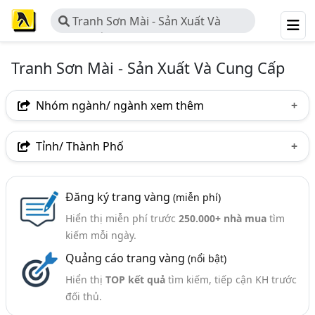
Tranh Sơn Mài - Sản Xuất Và
Cung Cấp
Tranh Sơn Mài - Sản Xuất Và Cung Cấp
Nhóm ngành/ ngành xem thêm
Ngành nghề
Tỉnh/ Thành Phố
Tranh Sơn Mài - Sản Xuất Và Cung Cấp
(23)
Hà Nội
TP. Hồ Chí Minh (TPHCM)
Đồng Nai
Ngành xem thêm
Đăng ký trang vàng
(miễn phí)
Bình Dương
TP. Cần Thơ
Hiển thị miễn phí trước
250.000+ nhà mua
tìm
Tranh - Sản Xuất Và Cung Cấp (222)
kiếm mỗi ngày.
Đồ Sơn Mài (136)
Quảng cáo trang vàng
(nổi bật)
Hiển thị
TOP kết quả
tìm kiếm, tiếp cận KH trước
đối thủ.