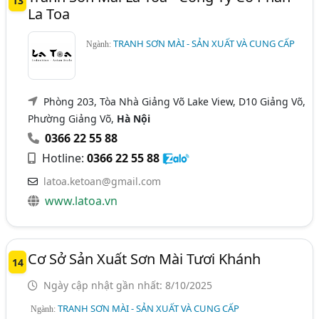
13
La Toa
TRANH SƠN MÀI - SẢN XUẤT VÀ CUNG CẤP
Ngành:
Phòng 203, Tòa Nhà Giảng Võ Lake View, D10 Giảng Võ,
Phường Giảng Võ,
Hà Nội
0366 22 55 88
Hotline:
0366 22 55 88
latoa.ketoan@gmail.com
www.latoa.vn
Cơ Sở Sản Xuất Sơn Mài Tươi Khánh
14
Ngày cập nhật gần nhất: 8/10/2025
TRANH SƠN MÀI - SẢN XUẤT VÀ CUNG CẤP
Ngành: