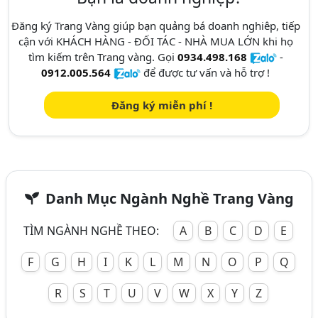
Đăng ký Trang Vàng giúp bạn quảng bá doanh nghiêp, tiếp
cận với KHÁCH HÀNG - ĐỐI TÁC - NHÀ MUA LỚN khi họ
tìm kiếm trên Trang vàng. Gọi
0934.498.168
-
0912.005.564
để được tư vấn và hỗ trợ !
Đăng ký miễn phí !
Danh Mục Ngành Nghề Trang Vàng
TÌM NGÀNH NGHỀ THEO:
A
B
C
D
E
F
G
H
I
K
L
M
N
O
P
Q
R
S
T
U
V
W
X
Y
Z