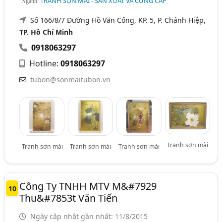
TRANH SƠN MÀI - SẢN XUẤT VÀ CUNG CẤP
Ngành:
Số 166/8/7 Đường Hồ Văn Cống, KP. 5, P. Chánh Hiệp,
TP. Hồ Chí Minh
0918063297
Hotline:
0918063297
tubon@sonmaitubon.vn
Tranh sơn mài
Tranh sơn mài
Tranh sơn mài
Tranh sơn mài
Công Ty TNHH MTV M&#7929
10
Thu&#7853t Văn Tiến
Ngày cập nhật gần nhất: 11/8/2015