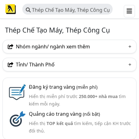
Thép Chế Tạo Máy, Thép Công Cụ
Thép Chế Tạo Máy, Thép Công Cụ
Nhóm ngành/ ngành xem thêm
Ngành nghề
Tỉnh/ Thành Phố
Thép Chế Tạo Máy, Thép Công Cụ
(27)
Hà Nội
TP. Hồ Chí Minh (TPHCM)
Đồng Nai
Ngành xem thêm
Đăng ký trang vàng
(miễn phí)
Bình Dương
TP. Hải Phòng
Bắc Ninh
Hiển thị miễn phí trước
250.000+ nhà mua
tìm
Thép Chế Tạo (185)
Hưng Yên
Thái Nguyên
kiếm mỗi ngày.
Thép Đặc Chủng (90)
Quảng cáo trang vàng
(nổi bật)
Hiển thị
TOP kết quả
tìm kiếm, tiếp cận KH trước
đối thủ.