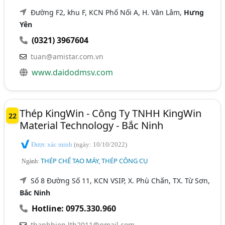
Đường F2, khu F, KCN Phố Nối A, H. Văn Lâm,
Hưng
Yên
(0321) 3967604
tuan@amistar.com.vn
www.daidodmsv.com
Thép KingWin - Công Ty TNHH KingWin
22
Material Technology - Bắc Ninh
Được xác minh
(ngày: 10/10/2022)
THÉP CHẾ TẠO MÁY, THÉP CÔNG CỤ
Ngành:
Số 8 Đường Số 11, KCN VSIP, X. Phù Chấn, TX. Từ Sơn,
Bắc Ninh
Hotline: 0975.330.960
thanhhien.lth2011@gmail.com