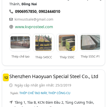
Thành,
Đồng Nai
0906957850
,
0902444010
kimvustsale@gmail.com
www.kvprosteel.com
Thép chế tạo
Thép S55C-P1
Thép S45CC
Thép S50C
Shenzhen Haoyuan Special Steel Co., Ltd
12
Ngày cập nhật gần nhất: 25/2/2019
THÉP CHẾ TẠO MÁY, THÉP CÔNG CỤ
Ngành:
Tầng 1, Tòa B, KCN Đàm Đầu 2, Tùng Cương Trấn,