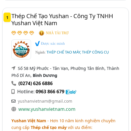
Thép Chế Tạo Yushan - Công Ty TNHH
1
Yushan Việt Nam
NHÀ TÀI TRỢ
Được xác minh
THÉP CHẾ TẠO MÁY, THÉP CÔNG CỤ
Ngành:
Số 58 Mỹ Phước - Tân Vạn, Phường Tân Bình, Thành
Phố Dĩ An,
Bình Dương
(0274) 626 6886
Hotline:
0963 866 679
yushanvietnam@gmail.com
www.yushanvietnam.com
Yushan Việt Nam
- Hơn 10 năm kinh nghiệm chuyên
cung cấp
Thép chế tạo máy
với ưu điểm: