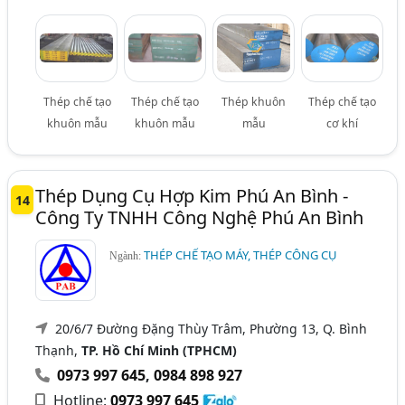
Thép chế tạo
Thép chế tạo
Thép khuôn
Thép chế tạo
khuôn mẫu
khuôn mẫu
mẫu
cơ khí
Thép Dụng Cụ Hợp Kim Phú An Bình -
14
Công Ty TNHH Công Nghệ Phú An Bình
THÉP CHẾ TẠO MÁY, THÉP CÔNG CỤ
Ngành:
20/6/7 Đường Đặng Thùy Trâm, Phường 13, Q. Bình
Thạnh,
TP. Hồ Chí Minh (TPHCM)
0973 997 645
,
0984 898 927
Hotline:
0973 997 645