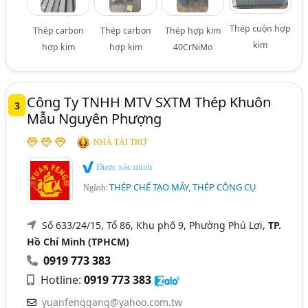
Thép cuộn hợp
Thép carbon
Thép carbon
Thép hợp kim
kim
hợp kim
hợp kim
40CrNiMo
Công Ty TNHH MTV SXTM Thép Khuôn
3
Mẫu Nguyên Phượng
NHÀ TÀI TRỢ
Được xác minh
THÉP CHẾ TẠO MÁY, THÉP CÔNG CỤ
Ngành:
Số 633/24/15, Tổ 86, Khu phố 9, Phường Phú Lợi,
TP.
Hồ Chí Minh (TPHCM)
0919 773 383
Hotline:
0919 773 383
yuanfenggang@yahoo.com.tw