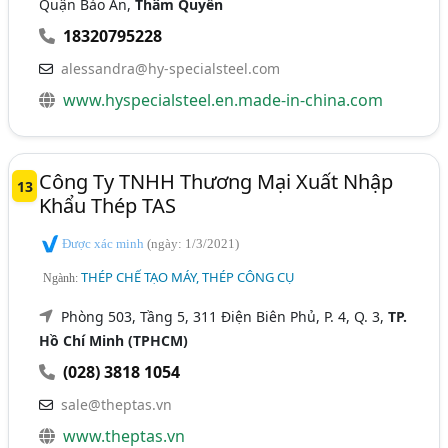
Quận Bảo An,
Thâm Quyến
18320795228
alessandra@hy-specialsteel.com
www.hyspecialsteel.en.made-in-china.com
Công Ty TNHH Thương Mại Xuất Nhập
13
Khẩu Thép TAS
Được xác minh
(ngày: 1/3/2021)
THÉP CHẾ TẠO MÁY, THÉP CÔNG CỤ
Ngành:
Phòng 503, Tầng 5, 311 Điện Biên Phủ, P. 4, Q. 3,
TP.
Hồ Chí Minh (TPHCM)
(028) 3818 1054
sale@theptas.vn
www.theptas.vn