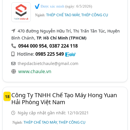
Được xác minh
(ngày: 6/5/2026)
THÉP CHẾ TẠO MÁY, THÉP CÔNG CỤ
Ngành:
470 đường Nguyễn Hữu Trí, Thị Trấn Tân Túc, Huyện
Bình Chánh,
TP. Hồ Chí Minh (TPHCM)
0944 000 954
,
0387 224 118
Hotline:
0985 225 549
thepdacbietchaule@gmail.com
www.chaule.vn
Công Ty TNHH Chế Tạo Máy Hong Yuan
18
Hải Phòng Việt Nam
Ngày cập nhật gần nhất: 12/10/2021
THÉP CHẾ TẠO MÁY, THÉP CÔNG CỤ
Ngành: