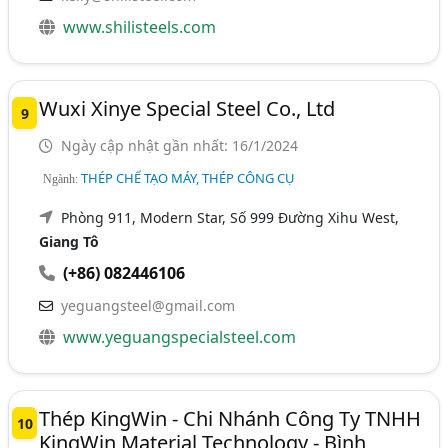
www.shilisteels.com
Wuxi Xinye Special Steel Co., Ltd
9
Ngày cập nhật gần nhất: 16/1/2024
THÉP CHẾ TẠO MÁY, THÉP CÔNG CỤ
Ngành:
Phòng 911, Modern Star, Số 999 Đường Xihu West,
Giang Tô
(+86) 082446106
yeguangsteel@gmail.com
www.yeguangspecialsteel.com
Thép KingWin - Chi Nhánh Công Ty TNHH
10
KingWin Material Technology - Bình