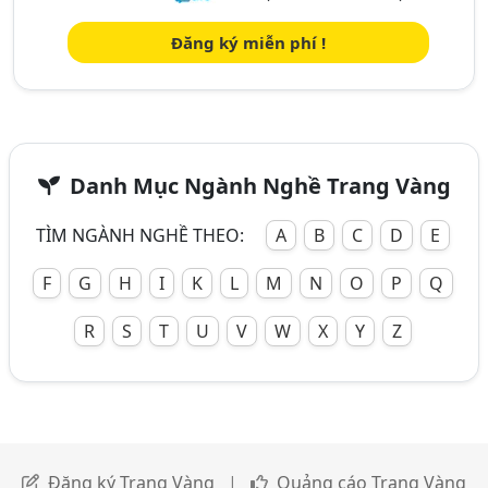
Đăng ký miễn phí !
Danh Mục Ngành Nghề Trang Vàng
TÌM NGÀNH NGHỀ THEO:
A
B
C
D
E
F
G
H
I
K
L
M
N
O
P
Q
R
S
T
U
V
W
X
Y
Z
Đăng ký Trang Vàng
|
Quảng cáo Trang Vàng