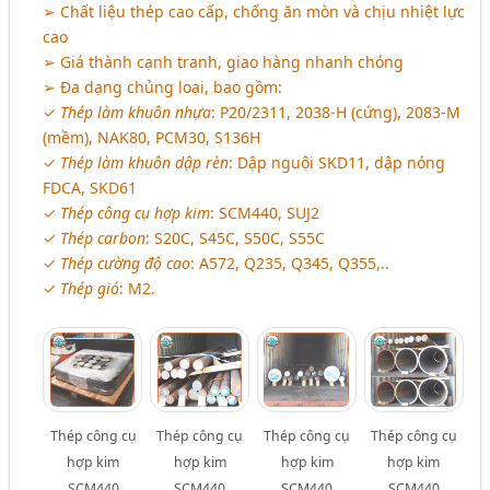
➢ Chất liệu thép cao cấp, chống ăn mòn và chịu nhiệt lực
cao
➢ Giá thành cạnh tranh, giao hàng nhanh chóng
➢ Đa dạng chủng loại, bao gồm:
✓
Thép làm khuôn nhựa
: P20/2311, 2038-H (cứng), 2083-M
(mềm), NAK80, PCM30, S136H
✓
Thép làm khuôn dập rèn
: Dập nguội SKD11, dập nóng
FDCA, SKD61
✓
Thép công cụ hợp kim
: SCM440, SUJ2
✓
Thép carbon
: S20C, S45C, S50C, S55C
✓
Thép cường độ cao
: A572, Q235, Q345, Q355,..
✓
Thép gió
: M2.
Thép công cụ
Thép công cụ
Thép công cụ
Thép công cụ
hợp kim
hợp kim
hợp kim
hợp kim
SCM440
SCM440
SCM440
SCM440