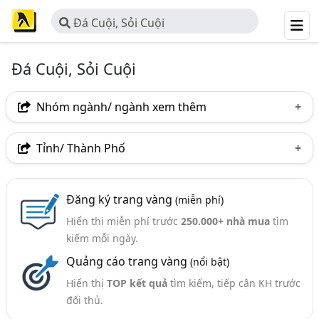
Đá Cuội, Sỏi Cuội
Đá Cuội, Sỏi Cuội
Nhóm ngành/ ngành xem thêm
Ngành nghề
Tỉnh/ Thành Phố
Đá Cuội, Sỏi Cuội
(33)
Hà Nội
TP. Hồ Chí Minh (TPHCM)
Đồng Nai
Ngành xem thêm
Đăng ký trang vàng
(miễn phí)
Bình Dương
Nghệ An
Phú Thọ
Hiển thị miễn phí trước
250.000+ nhà mua
tìm
Đá Trang Trí - Kinh Doanh Và Phân Phối (91)
Quảng Ninh
Hà Nam
Yên Bái
kiếm mỗi ngày.
Quảng cáo trang vàng
(nổi bật)
Hiển thị
TOP kết quả
tìm kiếm, tiếp cận KH trước
đối thủ.