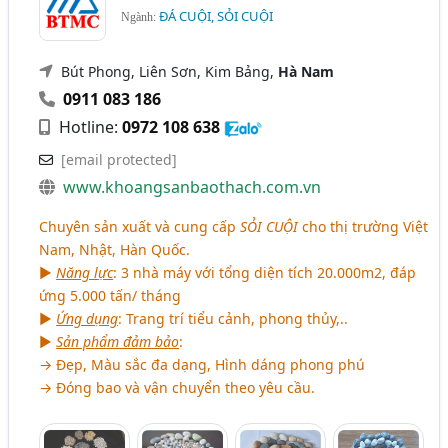
ĐÁ CUỘI, SỎI CUỘI
Ngành:
Bút Phong, Liên Sơn, Kim Bảng,
Hà Nam
0911 083 186
Hotline:
0972 108 638
[email protected]
www.khoangsanbaothach.com.vn
Chuyên sản xuất và cung cấp
SỎI CUỘI
cho thị trường Việt
Nam, Nhật, Hàn Quốc.
►
Năng lực
: 3 nhà máy với tổng diện tích 20.000m2, đáp
ứng 5.000 tấn/ tháng
►
Ứng dụng
: Trang trí tiểu cảnh, phong thủy,..
►
Sản phẩm đảm bảo
:
→ Đẹp, Màu sắc đa dạng, Hình dáng phong phú
→ Đóng bao và vận chuyển theo yêu cầu.