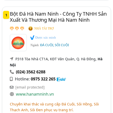
Bột Đá Hà Nam Ninh - Công Ty TNHH Sản
1
Xuất Và Thương Mại Hà Nam Ninh
NHÀ TÀI TRỢ
Được xác minh
ĐÁ CUỘI, SỎI CUỘI
Ngành:
P318 Tòa Nhà CT1A, KĐT Văn Quán, Q. Hà Đông,
Hà
Nội
(024) 3562 6288
Hotline:
0975 322 265
[email protected]
www.hanamninh.vn
Chuyên khai thác và cung cấp Đá Cuội, Sỏi Hồng, Sỏi
Thạch Anh, Sỏi Đen phục vụ trang trí.