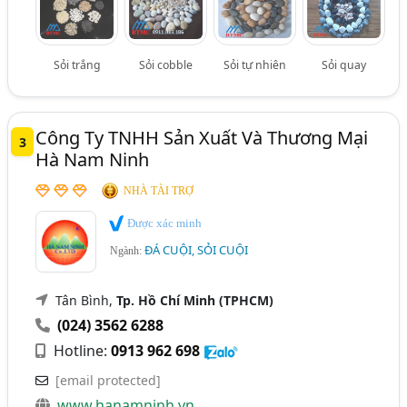
Sỏi trắng
Sỏi cobble
Sỏi tự nhiên
Sỏi quay
Công Ty TNHH Sản Xuất Và Thương Mại
3
Hà Nam Ninh
NHÀ TÀI TRỢ
Được xác minh
ĐÁ CUỘI, SỎI CUỘI
Ngành:
Tân Bình,
Tp. Hồ Chí Minh (TPHCM)
(024) 3562 6288
Hotline:
0913 962 698
[email protected]
www.hanamninh.vn