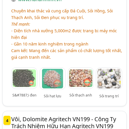
Chuyên khai thác và cung cấp Đá Cuội, Sỏi Hồng, Sỏi
Thạch Anh, Sỏi Đen phục vụ trang trí.
Thế mạnh:
- Diện tích nhà xưởng 5,000m2 được trang bị máy móc
hiện đại
- Gần 10 năm kinh nghiệm trong ngành
Cam kết: Mang đến các sản phẩm có chất lượng tốt nhất,
giá cạnh tranh nhất.
S&#7887;i đen
Sỏi thạch anh
Sỏi hạt lựu
Sỏi trang trí
Vôi, Dolomite Agritech VN199 - Công Ty
4
Trách Nhiệm Hữu Hạn Agritech VN199