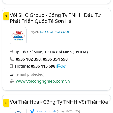
Vôi SHC Group - Công Ty TNHH Đầu Tư
7
Phát Triển Quốc Tế Sơn Hà
ĐÁ CUỘI, SỎI CUỘI
Ngành:
Tp. Hồ Chí Minh,
TP. Hồ Chí Minh (TPHCM)
0936 102 398
,
0936 354 598
Hotline:
0936 115 698
[email protected]
www.voicongnghiep.com.vn
Vôi Thái Hòa - Công Ty TNHH Vôi Thái Hòa
8
Được xác minh
(ngày: 8/7/2025)