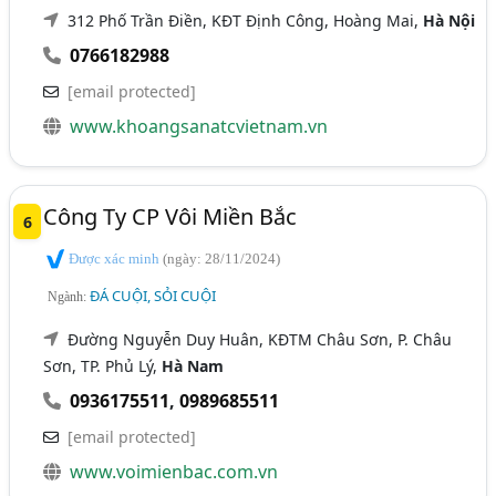
312 Phố Trần Điền, KĐT Định Công, Hoàng Mai,
Hà Nội
0766182988
[email protected]
www.khoangsanatcvietnam.vn
Công Ty CP Vôi Miền Bắc
6
Được xác minh
(ngày: 28/11/2024)
ĐÁ CUỘI, SỎI CUỘI
Ngành:
Đường Nguyễn Duy Huân, KĐTM Châu Sơn, P. Châu
Sơn, TP. Phủ Lý,
Hà Nam
0936175511
,
0989685511
[email protected]
www.voimienbac.com.vn