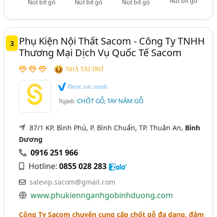
Nút bít gỗ
Nút bít gỗ
Nút bít gỗ
Nút bít gỗ
Phụ Kiện Nội Thất Sacom - Công Ty TNHH
3
Thương Mại Dịch Vụ Quốc Tế Sacom
NHÀ TÀI TRỢ
Được xác minh
CHỐT GỖ, TAY NẮM GỖ
Ngành:
87/1 KP. Bình Phú, P. Bình Chuẩn, TP. Thuận An,
Bình
Dương
0916 251 966
Hotline:
0855 028 283
salevip.sacom@gmail.com
www.phukiennganhgobinhduong.com
Công Ty Sacom chuyên cung cấp chốt gỗ đa dạng, đảm