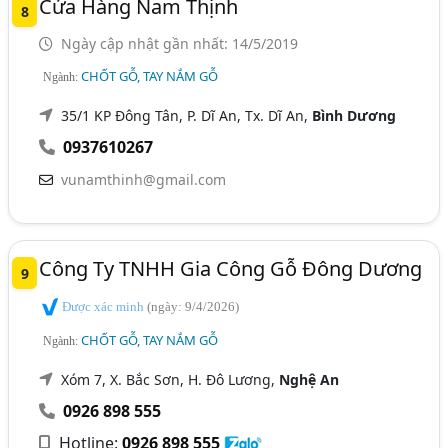
Cửa Hàng Nam Thịnh
8
Ngày cập nhật gần nhất: 14/5/2019
CHỐT GỖ, TAY NẮM GỖ
Ngành:
35/1 KP Đông Tân, P. Dĩ An, Tx. Dĩ An,
Bình Dương
0937610267
vunamthinh@gmail.com
Công Ty TNHH Gia Công Gỗ Đông Dương
9
Được xác minh
(ngày: 9/4/2026)
CHỐT GỖ, TAY NẮM GỖ
Ngành:
Xóm 7, X. Bắc Sơn, H. Đô Lương,
Nghệ An
0926 898 555
Hotline:
0926 898 555