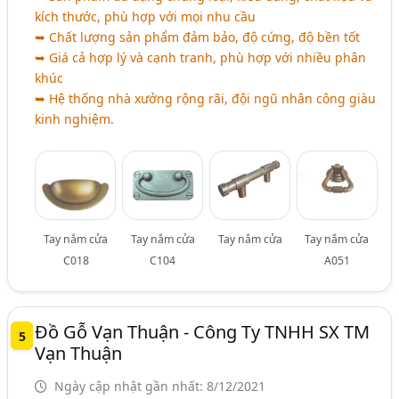
kích thước, phù hợp với mọi nhu cầu
➥ Chất lượng sản phẩm đảm bảo, độ cứng, độ bền tốt
➥ Giá cả hợp lý và cạnh tranh, phù hợp với nhiều phân
khúc
➥ Hệ thống nhà xưởng rộng rãi, đội ngũ nhân công giàu
kinh nghiệm.
Tay nắm cửa
Tay nắm cửa
Tay nắm cửa
Tay nắm cửa
C018
C104
A051
Đồ Gỗ Vạn Thuận - Công Ty TNHH SX TM
5
Vạn Thuận
Ngày cập nhật gần nhất: 8/12/2021