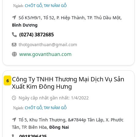
CHỐT GỖ, TAY NẮM GỖ
Ngành:
Số K5/H9/1, Tổ 52, P. Hiệp Thành, TP. Thủ Dầu Một,
Bình Dương
(0274) 3872685
thotgovanthuan@gmail.com
www.govanthuan.com
Công Ty TNHH Thương Mại Dịch Vụ Sản
6
Xuất Kim Đông Hưng
Ngày cập nhật gần nhất: 1/4/2022
CHỐT GỖ, TAY NẮM GỖ
Ngành:
Tổ 5, Khu Tình Thương, &#7844p Tân Lập, X. Phước
Tân, TP. Biên Hòa,
Đồng Nai
0918296425