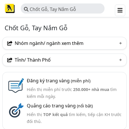
Chốt Gỗ, Tay Nắm Gỗ
Chốt Gỗ, Tay Nắm Gỗ
Nhóm ngành/ ngành xem thêm
Ngành nghề
Tỉnh/ Thành Phố
Chốt Gỗ, Tay Nắm Gỗ
(18)
Hà Nội
TP. Hồ Chí Minh (TPHCM)
Đồng Nai
Đăng ký trang vàng
(miễn phí)
Bình Dương
Nghệ An
Hiển thị miễn phí trước
250.000+ nhà mua
tìm
kiếm mỗi ngày.
Quảng cáo trang vàng
(nổi bật)
Hiển thị
TOP kết quả
tìm kiếm, tiếp cận KH trước
đối thủ.