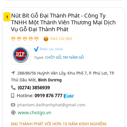
Nút Bít Gỗ Đại Thành Phát - Công Ty
1
TNHH Một Thành Viên Thương Mại Dịch
Vụ Gỗ Đại Thành Phát
NHÀ TÀI TRỢ
Được xác minh
CHỐT GỖ, TAY NẮM GỖ
Ngành:
288/86/56 Huỳnh Văn Lũy, Khu Phố 7, P. Phú Lợi, TP.
Thủ Dầu Một,
Bình Dương
(0274) 3856939
Hotline:
0919 876 777
phantam.daithanhphat@gmail.com
www.chotgo.vn
ĐẠI THÀNH PHÁT VỚI HƠN 10 NĂM KINH NGHIỆM
: