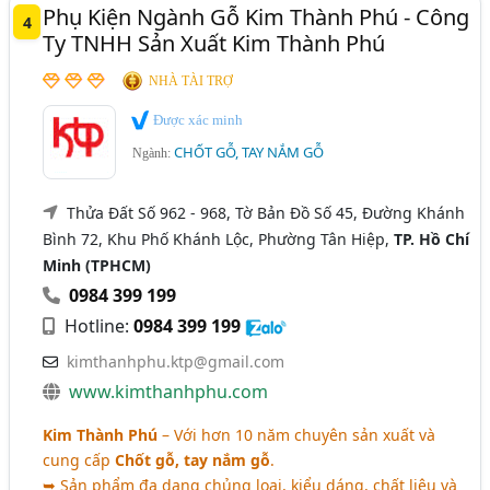
Phụ Kiện Ngành Gỗ Kim Thành Phú - Công
4
Ty TNHH Sản Xuất Kim Thành Phú
NHÀ TÀI TRỢ
Được xác minh
CHỐT GỖ, TAY NẮM GỖ
Ngành:
Thửa Đất Số 962 - 968, Tờ Bản Đồ Số 45, Đường Khánh
Bình 72, Khu Phố Khánh Lộc, Phường Tân Hiệp,
TP. Hồ Chí
Minh (TPHCM)
0984 399 199
Hotline:
0984 399 199
kimthanhphu.ktp@gmail.com
www.kimthanhphu.com
Kim Thành Phú
– Với hơn 10 năm chuyên sản xuất và
cung cấp
Chốt gỗ, tay nắm gỗ
.
➥ Sản phẩm đa dạng chủng loại, kiểu dáng, chất liệu và