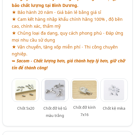
bảo chất lượng tại Bình Dương.
★ Bảo hành 20 năm - Giá bán lẻ bằng giá sỉ
★ Cam kết hàng nhập khẩu chính hãng 100% , độ bền
cao, chính xác, thẩm mỹ
★ Chủng loại đa dạng, quy cách phong phú - Đáp ứng
mọi nhu cầu sử dụng
★ Vận chuyển, tặng xốp miễn phí - Thi công chuyên
nghiệp.
➥
Sacom - Chất lượng hơn, giá thành hợp lý hơn, giữ chữ
tín để thành công!
Chốt đỡ kính
Chốt 5x20
Chốt đỡ kệ tủ
Chốt kệ mika
7x16
màu trắng