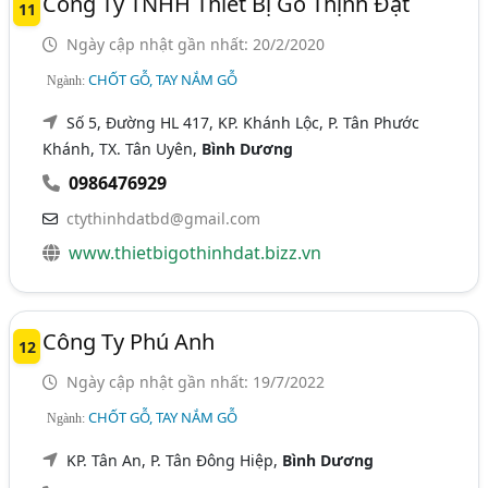
Công Ty TNHH Thiết Bị Gỗ Thịnh Đạt
11
Ngày cập nhật gần nhất: 20/2/2020
CHỐT GỖ, TAY NẮM GỖ
Ngành:
Số 5, Đường HL 417, KP. Khánh Lộc, P. Tân Phước
Khánh, TX. Tân Uyên,
Bình Dương
0986476929
ctythinhdatbd@gmail.com
www.thietbigothinhdat.bizz.vn
Công Ty Phú Anh
12
Ngày cập nhật gần nhất: 19/7/2022
CHỐT GỖ, TAY NẮM GỖ
Ngành:
KP. Tân An, P. Tân Đông Hiệp,
Bình Dương