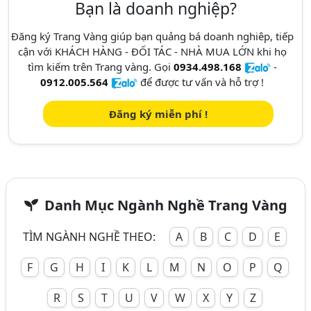
Bạn là doanh nghiệp?
Đăng ký Trang Vàng giúp bạn quảng bá doanh nghiêp, tiếp
cận với KHÁCH HÀNG - ĐỐI TÁC - NHÀ MUA LỚN khi họ
tìm kiếm trên Trang vàng. Gọi
0934.498.168
-
0912.005.564
để được tư vấn và hỗ trợ !
Đăng ký miễn phí !
Danh Mục Ngành Nghề Trang Vàng
TÌM NGÀNH NGHỀ THEO:
A
B
C
D
E
F
G
H
I
K
L
M
N
O
P
Q
R
S
T
U
V
W
X
Y
Z