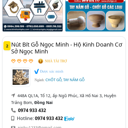
Nút Bít Gỗ Ngọc Minh - Hộ Kinh Doanh Cơ
2
Sở Ngọc Minh
NHÀ TÀI TRỢ
Được xác minh
CHỐT GỖ, TAY NẮM GỖ
Ngành:
448A QL1A, Tổ 12, ấp Ngũ Phúc, Xã Hố Nai 3, Huyện
Trảng Bom,
Đồng Nai
0974 933 432
Hotline:
0974 933 432
ainhu1233@gmail.com