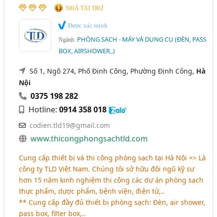
NHÀ TÀI TRỢ
Được xác minh
PHÒNG SẠCH - MÁY VÀ DỤNG CỤ (ĐÈN, PASS
Ngành:
BOX, AIRSHOWER,.)
Số 1, Ngõ 274, Phố Định Công, Phường Định Công,
Hà
Nội
0375 198 282
Hotline:
0914 358 018
codien.tld19@gmail.com
www.thicongphongsachtld.com
Cung cấp thiết bị và thi công phòng sạch tại Hà Nội => Là
công ty TLD Việt Nam. Chúng tôi sở hữu đội ngũ kỹ sư
hơn 15 năm kinh nghiệm thi công các dự án phòng sạch
thực phẩm, dược phẩm, bệnh viện, điện tử,..
** Cung cấp đầy đủ thiết bị phòng sạch: Đèn, air shower,
pass box, filter box,..