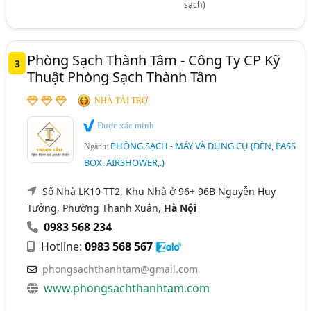
sạch)
Phòng Sạch Thành Tâm - Công Ty CP Kỹ
3
Thuật Phòng Sạch Thành Tâm
NHÀ TÀI TRỢ
Được xác minh
PHÒNG SẠCH - MÁY VÀ DỤNG CỤ (ĐÈN, PASS
Ngành:
BOX, AIRSHOWER,.)
Số Nhà LK10-TT2, Khu Nhà ở 96+ 96B Nguyễn Huy
Tưởng, Phường Thanh Xuân,
Hà Nội
0983 568 234
Hotline:
0983 568 567
phongsachthanhtam@gmail.com
www.phongsachthanhtam.com