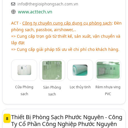
info@thegioiphongsach.com.vn
www.acttech.vn
ACT -
Công ty chuyên cung cấp dụng cụ phòng sạch
: Đèn
phòng sạch, passbox, airshower,..
=> Cung cấp trọn gói từ thiết kế, sản xuất, vận chuyển và
lắp đặt
=> Cung cấp giải pháp tối ưu về chi phí cho khách hàng.
Cửa Phòng
Lọc thủy tinh
Rèm nhựa ving
Sàn Phòng
sạch
PVC
sạch
Thiết Bị Phòng Sạch Phước Nguyên - Công
8
Ty Cổ Phần Công Nghiệp Phước Nguyên