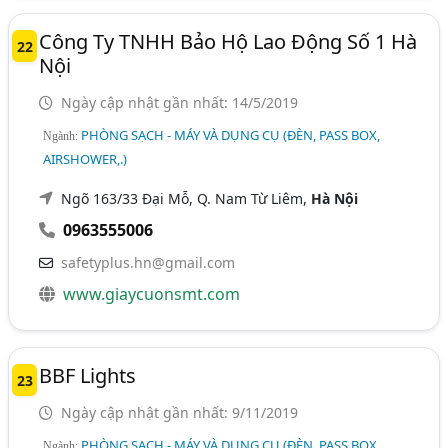
Công Ty TNHH Bảo Hộ Lao Động Số 1 Hà
22
Nội
Ngày cập nhật gần nhất: 14/5/2019
PHÒNG SẠCH - MÁY VÀ DỤNG CỤ (ĐÈN, PASS BOX,
Ngành:
AIRSHOWER,.)
Ngõ 163/33 Đại Mỗ, Q. Nam Từ Liêm,
Hà Nội
0963555006
safetyplus.hn@gmail.com
www.giaycuonsmt.com
BBF Lights
23
Ngày cập nhật gần nhất: 9/11/2019
PHÒNG SẠCH - MÁY VÀ DỤNG CỤ (ĐÈN, PASS BOX,
Ngành: