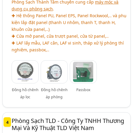
Phòng Sạch Thành Tâm chuyên cung cấp
máy móc và
dụng cụ phòng sạch
.
✚ Hệ thống Panel PU, Panel EPS, Panel Rockwool,.. và phụ
kiện lắp đặt panel (thanh U nhôm, thanh T, thanh H,
khuôn cửa panel,..)
✚ Cửa mở panel, cửa trượt panel, cửa từ panel,..
✚ LAF lấy mẫu, LAF cân, LAF vi sinh, tháp xử lý phòng thí
nghiệm, passbox,..
Đồng hồ chênh
Đồng hồ chênh
Passbox
áp lọc
áp phòng
Phòng Sạch TLD - Công Ty TNHH Thương
4
Mại Và Kỹ Thuật TLD Việt Nam