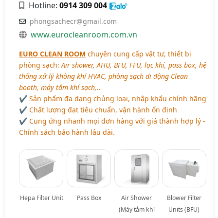
Hotline:
0914 309 004
phongsachecr@gmail.com
www.eurocleanroom.com.vn
EURO CLEAN ROOM
chuyên cung cấp vật tư, thiết bị
phòng sạch:
Air shower, AHU, BFU, FFU, lọc khí, pass box, hệ
thống xử lý không khí HVAC, phòng sạch di động Clean
booth, máy tắm khí sạch,..
✔ Sản phẩm đa dạng chủng loại, nhập khẩu chính hãng
✔ Chất lượng đạt tiêu chuẩn, vận hành ổn định
✔ Cung ứng nhanh mọi đơn hàng với giá thành hợp lý -
Chính sách bảo hành lâu dài.
Hepa Filter Unit
Pass Box
Air Shower
Blower Filter
(Máy tắm khí
Units (BFU)