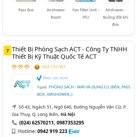
Pass Box
Airshower
Fan Filter Unit –
Airshower -
Room
FFU
Buồng đốt khí
đơn
Thiết Bị Phòng Sạch ACT - Công Ty TNHH
7
Thiết Bị Kỹ Thuật Quốc Tế ACT
NHÀ TÀI TRỢ
Được xác minh
PHÒNG SẠCH - MÁY VÀ DỤNG CỤ (ĐÈN, PASS
Ngành:
BOX, AIRSHOWER,.)
Số 43, Ngách 51, Ngõ 640, Đường Nguyễn Văn Cừ, P.
Gia Thụy, Q. Long Biên,
Hà Nội
(024) 62570211
,
0987353295
Hotline:
0942 919 223