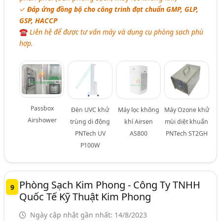
✓
Đáp ứng đồng bộ cho công trình đạt chuẩn GMP, GLP,
GSP, HACCP
☎
Liên hệ để được tư vấn máy và dụng cụ phòng sạch phù
hợp.
Passbox
Đèn UVC khử
Máy lọc không
Máy Ozone khử
Airshower
trùng di động
khí Airsen
mùi diệt khuẩn
PNTech UV
AS800
PNTech ST2GH
P100W
Phòng Sạch Kim Phong - Công Ty TNHH
9
Quốc Tế Kỹ Thuật Kim Phong
Ngày cập nhật gần nhất: 14/8/2023