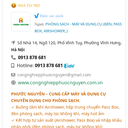
NHÀ TÀI TRỢ
Được xác minh
PHÒNG SẠCH - MÁY VÀ DỤNG CỤ (ĐÈN, PASS
Ngành:
BOX, AIRSHOWER,.)
Số Nhà 14, Ngõ 120, Phố Vĩnh Tuy, Phường Vĩnh Hưng,
Hà Nội
0913 878 681
Hotline:
0913 878 681
congnghiepphuocnguyen@gmail.com
www.congnghiepphuocnguyen.com.vn
PHƯỚC NGUYÊN – CUNG CẤP MÁY VÀ DỤNG CỤ
CHUYÊN DỤNG CHO PHÒNG SẠCH.
✓ Buồng tắm khí Airshower, hộp trung chuyển Pass Box,
đèn phòng sạch, máy lọc không khí, máy hút ẩm
✓ Kết hợp tự sản xuất (Airshower, Pass Box) và nhập khẩu
phân phối (đèn phòng sạch, máy lọc không khí)