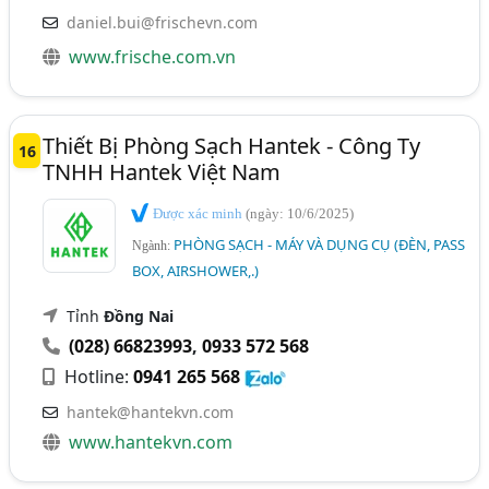
daniel.bui@frischevn.com
www.frische.com.vn
Thiết Bị Phòng Sạch Hantek - Công Ty
16
TNHH Hantek Việt Nam
Được xác minh
(ngày: 10/6/2025)
PHÒNG SẠCH - MÁY VÀ DỤNG CỤ (ĐÈN, PASS
Ngành:
BOX, AIRSHOWER,.)
Tỉnh
Đồng Nai
(028) 66823993
,
0933 572 568
Hotline:
0941 265 568
hantek@hantekvn.com
www.hantekvn.com