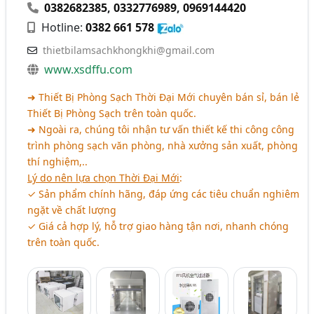
0382682385
,
0332776989
,
0969144420
Hotline:
0382 661 578
thietbilamsachkhongkhi@gmail.com
www.xsdffu.com
➜ Thiết Bị Phòng Sạch Thời Đại Mới chuyên bán sỉ, bán lẻ
Thiết Bị Phòng Sạch trên toàn quốc.
➜ Ngoài ra, chúng tôi nhận tư vấn thiết kế thi công công
trình phòng sạch văn phòng, nhà xưởng sản xuất, phòng
thí nghiệm,..
Lý do nên lựa chọn Thời Đại Mới
:
✓ Sản phẩm chính hãng, đáp ứng các tiêu chuẩn nghiêm
ngặt về chất lượng
✓ Giá cả hợp lý, hỗ trợ giao hàng tận nơi, nhanh chóng
trên toàn quốc.