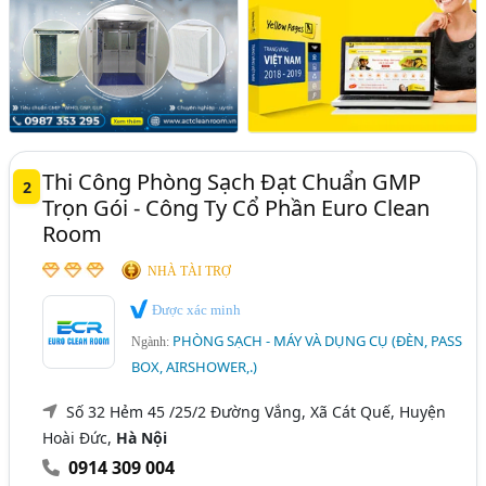
Thi Công Phòng Sạch Đạt Chuẩn GMP
2
Trọn Gói - Công Ty Cổ Phần Euro Clean
Room
NHÀ TÀI TRỢ
Được xác minh
PHÒNG SẠCH - MÁY VÀ DỤNG CỤ (ĐÈN, PASS
Ngành:
BOX, AIRSHOWER,.)
Số 32 Hẻm 45 /25/2 Đường Vắng, Xã Cát Quế, Huyện
Hoài Đức,
Hà Nội
0914 309 004