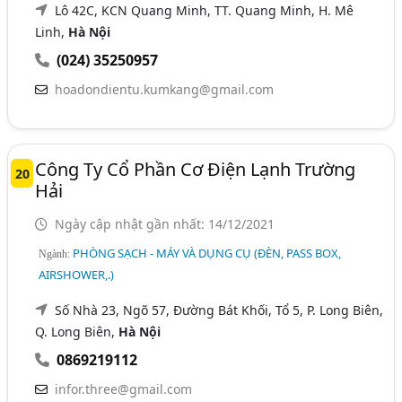
Lô 42C, KCN Quang Minh, TT. Quang Minh, H. Mê
Linh,
Hà Nội
(024) 35250957
hoadondientu.kumkang@gmail.com
Công Ty Cổ Phần Cơ Điện Lạnh Trường
20
Hải
Ngày cập nhật gần nhất: 14/12/2021
PHÒNG SẠCH - MÁY VÀ DỤNG CỤ (ĐÈN, PASS BOX,
Ngành:
AIRSHOWER,.)
Số Nhà 23, Ngõ 57, Đường Bát Khối, Tổ 5, P. Long Biên,
Q. Long Biên,
Hà Nội
0869219112
infor.three@gmail.com