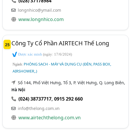
(028) 37178984
longnhico@ymail.com
www.longnhico.com
Công Ty Cổ Phần AIRTECH Thế Long
25
Được xác minh
(ngày: 17/6/2024)
PHÒNG SẠCH - MÁY VÀ DỤNG CỤ (ĐÈN, PASS BOX,
Ngành:
AIRSHOWER,.)
Số 144, Phố Việt Hưng, Tổ 3, P. Việt Hưng, Q. Long Biên,
Hà Nội
(024) 38737717
,
0915 292 660
info@thelong.com.vn
www.airtechthelong.com.vn