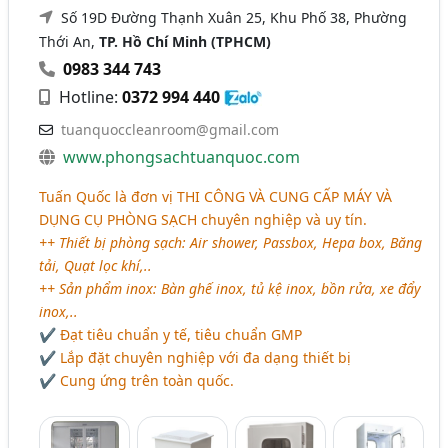
Số 19D Đường Thạnh Xuân 25, Khu Phố 38, Phường
Thới An,
TP. Hồ Chí Minh (TPHCM)
0983 344 743
Hotline:
0372 994 440
tuanquoccleanroom@gmail.com
www.phongsachtuanquoc.com
Tuấn Quốc là đơn vị
THI CÔNG VÀ CUNG CẤP MÁY VÀ
DỤNG CỤ PHÒNG SẠCH
chuyên nghiệp và uy tín.
++ Thiết bị phòng sạch: Air shower, Passbox, Hepa box, Băng
tải, Quạt lọc khí,..
++ Sản phẩm inox: Bàn ghế inox, tủ kệ inox, bồn rửa, xe đẩy
inox,..
✔ Đạt tiêu chuẩn y tế, tiêu chuẩn GMP
✔ Lắp đặt chuyên nghiệp với đa dạng thiết bị
✔ Cung ứng trên toàn quốc.