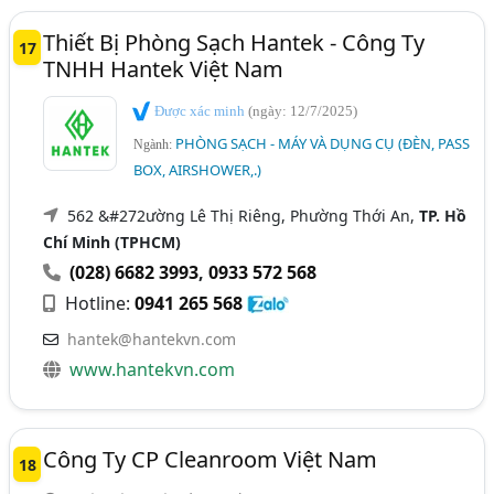
Thiết Bị Phòng Sạch Hantek - Công Ty
17
TNHH Hantek Việt Nam
Được xác minh
(ngày: 12/7/2025)
PHÒNG SẠCH - MÁY VÀ DỤNG CỤ (ĐÈN, PASS
Ngành:
BOX, AIRSHOWER,.)
562 &#272ường Lê Thị Riêng, Phường Thới An,
TP. Hồ
Chí Minh (TPHCM)
(028) 6682 3993
,
0933 572 568
Hotline:
0941 265 568
hantek@hantekvn.com
www.hantekvn.com
Công Ty CP Cleanroom Việt Nam
18