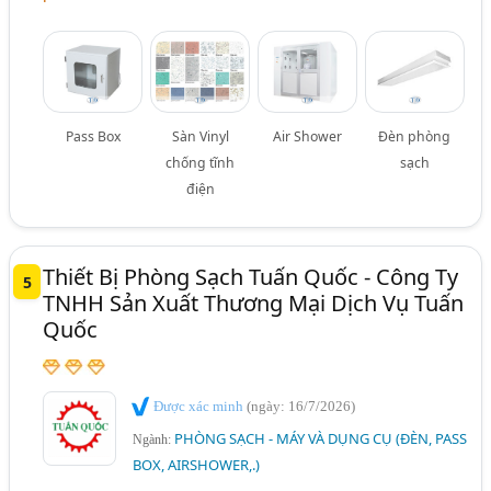
Pass Box
Sàn Vinyl
Air Shower
Đèn phòng
chống tĩnh
sạch
điện
Thiết Bị Phòng Sạch Tuấn Quốc - Công Ty
5
TNHH Sản Xuất Thương Mại Dịch Vụ Tuấn
Quốc
Được xác minh
(ngày: 16/7/2026)
PHÒNG SẠCH - MÁY VÀ DỤNG CỤ (ĐÈN, PASS
Ngành:
BOX, AIRSHOWER,.)