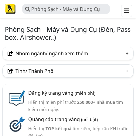
Phòng Sạch - Máy và Dụng Cụ
(Đèn, Pass box, Airshower,.)
Phòng Sạch - Máy và Dụng Cụ (Đèn, Pass
box, Airshower,.)
Nhóm ngành/ ngành xem thêm
Ngành nghề
Tỉnh/ Thành Phố
Phòng Sạch - Máy Và Dụng Cụ (Đèn, Pass Box,
Hà Nội
TP. Hồ Chí Minh (TPHCM)
Đồng Nai
Airshower,.)
(52)
Đăng ký trang vàng
(miễn phí)
Bình Dương
Bắc Ninh
Hải Dương
Ngành xem thêm
Hiển thị miễn phí trước
250.000+ nhà mua
tìm
kiếm mỗi ngày.
Phòng Sạch - Thiết Bị Phòng Sạch, Thi Công Phòng
Sạch (333)
Quảng cáo trang vàng
(nổi bật)
Hiển thị
TOP kết quả
tìm kiếm, tiếp cận KH trước
đối thủ.