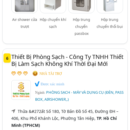
Air shower cửa
Hộp chuyển khí
Hộp trung
Hộp trung
trượt
sạch
chuyển
chuyển thổi bụi
passbox
Thiết Bị Phòng Sạch - Công Ty TNHH Thiết
6
Bị Làm Sạch Không Khí Thời Đại Mới
NHÀ TÀI TRỢ
Được xác minh
PHÒNG SẠCH - MÁY VÀ DỤNG CỤ (ĐÈN, PASS
Ngành:
BOX, AIRSHOWER,.)
Thửa &#272ất Số 180, Tờ Bản Đồ Số 45, Đường ĐH –
406, Khu Phố Khánh Lộc, Phường Tân Hiệp,
TP. Hồ Chí
Minh (TPHCM)