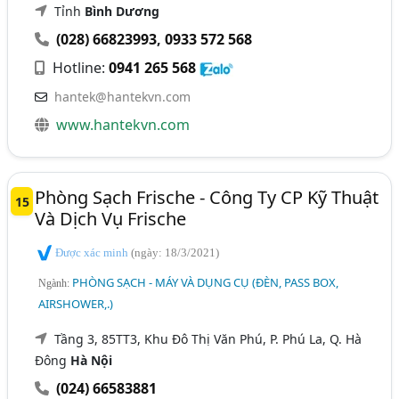
Tỉnh
Bình Dương
(028) 66823993
,
0933 572 568
Hotline:
0941 265 568
hantek@hantekvn.com
www.hantekvn.com
Phòng Sạch Frische - Công Ty CP Kỹ Thuật
15
Và Dịch Vụ Frische
Được xác minh
(ngày: 18/3/2021)
PHÒNG SẠCH - MÁY VÀ DỤNG CỤ (ĐÈN, PASS BOX,
Ngành:
AIRSHOWER,.)
Tầng 3, 85TT3, Khu Đô Thị Văn Phú, P. Phú La, Q. Hà
Đông
Hà Nội
(024) 66583881