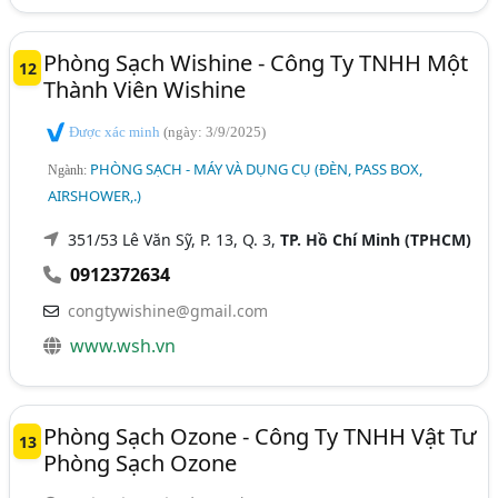
Phòng Sạch Wishine - Công Ty TNHH Một
12
Thành Viên Wishine
Được xác minh
(ngày: 3/9/2025)
PHÒNG SẠCH - MÁY VÀ DỤNG CỤ (ĐÈN, PASS BOX,
Ngành:
AIRSHOWER,.)
351/53 Lê Văn Sỹ, P. 13, Q. 3,
TP. Hồ Chí Minh (TPHCM)
0912372634
congtywishine@gmail.com
www.wsh.vn
Phòng Sạch Ozone - Công Ty TNHH Vật Tư
13
Phòng Sạch Ozone