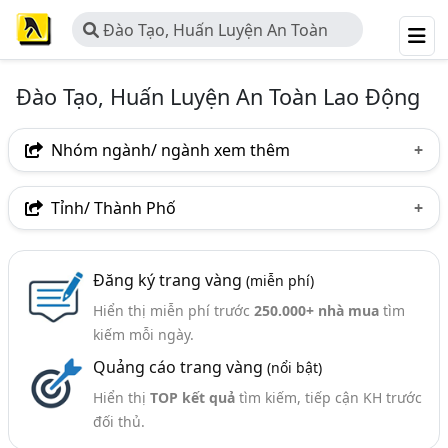
Đào Tạo, Huấn Luyện An Toàn
Lao Động
Đào Tạo, Huấn Luyện An Toàn Lao Động
Nhóm ngành/ ngành xem thêm
Ngành nghề
Tỉnh/ Thành Phố
Đào Tạo, Huấn Luyện An Toàn Lao Động
(150)
Hà Nội
TP. Hồ Chí Minh (TPHCM)
Đồng Nai
Ngành xem thêm
Đăng ký trang vàng
(miễn phí)
Bình Dương
Tp. Đà Nẵng
TP. Hải Phòng
Hiển thị miễn phí trước
250.000+ nhà mua
tìm
Bảo Hộ Lao Động (1378)
Đồng Tháp
An Giang
Bà Rịa-Vũng Tàu
kiếm mỗi ngày.
Đào Tạo - Các Công Ty Đào Tạo (856)
Quảng cáo trang vàng
(nổi bật)
Bình Phước
Bình Thuận
Khánh Hòa
Đào Tạo Nghề Nghiệp (113)
Hiển thị
TOP kết quả
tìm kiếm, tiếp cận KH trước
Nghệ An
Phú Yên
Quảng Ninh
đối thủ.
TP. Cần Thơ
Vĩnh Phúc
Bắc Giang
Gia Lai