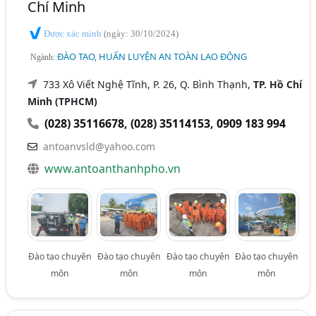
Chí Minh
Được xác minh
(ngày: 30/10/2024)
ĐÀO TẠO, HUẤN LUYỆN AN TOÀN LAO ĐỘNG
Ngành:
733 Xô Viết Nghệ Tĩnh, P. 26, Q. Bình Thạnh,
TP. Hồ Chí
Minh (TPHCM)
(028) 35116678
,
(028) 35114153
,
0909 183 994
antoanvsld@yahoo.com
www.antoanthanhpho.vn
Đào tạo chuyên
Đào tạo chuyên
Đào tạo chuyên
Đào tạo chuyên
môn
môn
môn
môn