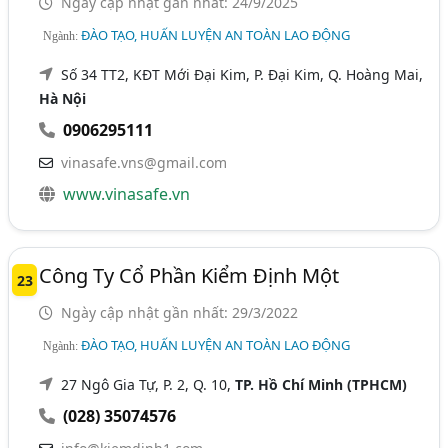
Ngày cập nhật gần nhất: 24/9/2025
ĐÀO TẠO, HUẤN LUYỆN AN TOÀN LAO ĐỘNG
Ngành:
Số 34 TT2, KĐT Mới Đại Kim, P. Đại Kim, Q. Hoàng Mai,
Hà Nội
0906295111
vinasafe.vns@gmail.com
www.vinasafe.vn
Công Ty Cổ Phần Kiểm Định Một
23
Ngày cập nhật gần nhất: 29/3/2022
ĐÀO TẠO, HUẤN LUYỆN AN TOÀN LAO ĐỘNG
Ngành:
27 Ngô Gia Tự, P. 2, Q. 10,
TP. Hồ Chí Minh (TPHCM)
(028) 35074576