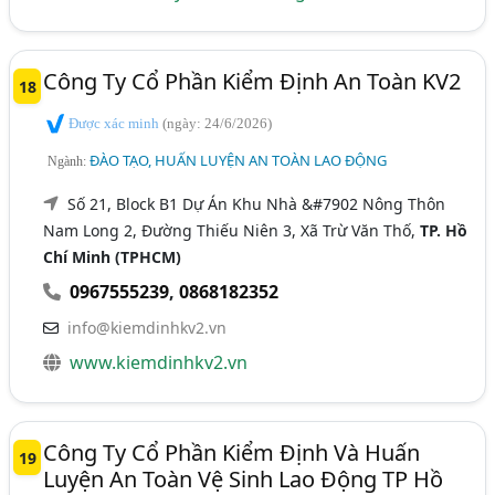
Công Ty Cổ Phần Kiểm Định An Toàn KV2
18
Được xác minh
(ngày: 24/6/2026)
ĐÀO TẠO, HUẤN LUYỆN AN TOÀN LAO ĐỘNG
Ngành:
Số 21, Block B1 Dự Án Khu Nhà &#7902 Nông Thôn
Nam Long 2, Đường Thiếu Niên 3, Xã Trừ Văn Thố,
TP. Hồ
Chí Minh (TPHCM)
0967555239
,
0868182352
info@kiemdinhkv2.vn
www.kiemdinhkv2.vn
Công Ty Cổ Phần Kiểm Định Và Huấn
19
Luyện An Toàn Vệ Sinh Lao Động TP Hồ