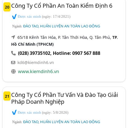
Công Ty Cổ Phần An Toàn Kiểm Định 6
20
Được xác minh
(ngày: 17/4/2021)
ĐÀO TẠO, HUẤN LUYỆN AN TOÀN LAO ĐỘNG
Ngành:
65/18 Kênh Tân Hóa, P. Tân Thới Hòa, Q. Tân Phú,
TP.
Hồ Chí Minh (TPHCM)
(028) 39735102
,
Hotline: 0907 567 888
kd6@kiemdinh6.vn
www.kiemdinh6.vn
Công Ty Cổ Phần Tư Vấn Và Đào Tạo Giải
21
Pháp Doanh Nghiệp
Được xác minh
(ngày: 5/8/2026)
ĐÀO TẠO, HUẤN LUYỆN AN TOÀN LAO ĐỘNG
Ngành: