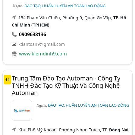
ĐÀO TẠO, HUẤN LUYỆN AN TOÀN LAO ĐỘNG
Ngành:
154 Phạm Văn Chiêu, Phường 9, Quận Gò Vấp,
TP. Hồ
Chí Minh (TPHCM)
0909638136
kdantoan9@gmail.com
www.kiemdinh9.com
Trung Tâm Đào Tạo Automan - Công Ty
11
TNHH Đào Tạo Kỹ Thuật Và Công Nghệ
Automan
ĐÀO TẠO, HUẤN LUYỆN AN TOÀN LAO ĐỘNG
Ngành:
Khu Phố Mỹ Khoan, Phường Nhơn Trạch, TP.
Đồng Nai