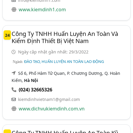
info@kiemdinh1.com
www.kiemdinh1.com
Công Ty TNHH Huấn Luyện An Toàn Và
24
Kiểm Định Thiết Bị Việt Nam
Ngày cập nhật gần nhất: 29/3/2022
ĐÀO TẠO, HUẤN LUYỆN AN TOÀN LAO ĐỘNG
Ngành:
Số 6, Phố Hàm Tử Quan, P. Chương Dương, Q. Hoàn
Kiếm,
Hà Nội
(024) 32665326
kiemdinhvietnam1@gmail.com
www.dichvukiemdinh.com.vn
Công Ty TNHH Huấn Luyện An Toàn Kỹ