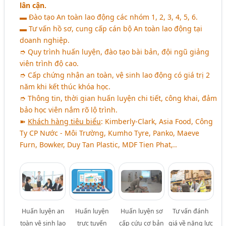
lân cận.
▬ Đào tạo An toàn lao động các nhóm 1, 2, 3, 4, 5, 6.
▬ Tư vấn hồ sơ, cung cấp cán bộ An toàn lao động tại
doanh nghiệp.
➮ Quy trình huấn luyện, đào tạo bài bản, đội ngũ giảng
viên trình độ cao.
➮ Cấp chứng nhận an toàn, vệ sinh lao động có giá trị 2
năm khi kết thúc khóa học.
➮ Thông tin, thời gian huấn luyện chi tiết, công khai, đảm
bảo học viên nắm rõ lộ trình.
➽
Khách hàng tiêu biểu
: Kimberly-Clark, Asia Food, Công
Ty CP Nước - Môi Trường, Kumho Tyre, Panko, Maeve
Furn, Bowker, Duy Tan Plastic, MDF Tien Phat,..
Huấn luyện an
Huấn luyện
Huấn luyện sơ
Tư vấn đánh
toàn vệ sinh lao
trực tuyến
cấp cứu cơ bản
giá về năng lực