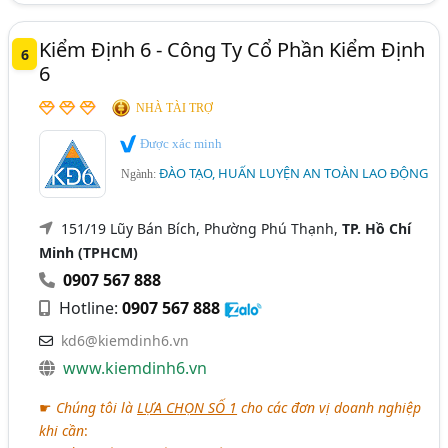
Kiểm Định 6 - Công Ty Cổ Phần Kiểm Định
6
6
NHÀ TÀI TRỢ
Được xác minh
ĐÀO TẠO, HUẤN LUYỆN AN TOÀN LAO ĐỘNG
Ngành:
151/19 Lũy Bán Bích, Phường Phú Thạnh,
TP. Hồ Chí
Minh (TPHCM)
0907 567 888
Hotline:
0907 567 888
kd6@kiemdinh6.vn
www.kiemdinh6.vn
☛
Chúng tôi là
LỰA CHỌN SỐ 1
cho các đơn vị doanh nghiệp
khi cần
: