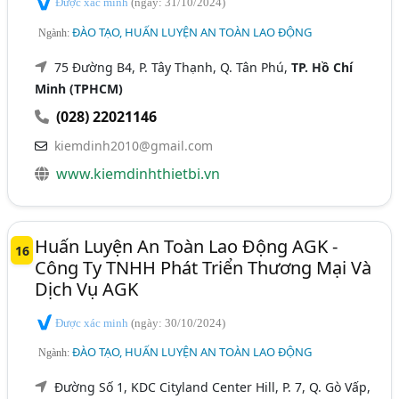
Được xác minh
(ngày: 31/10/2024)
ĐÀO TẠO, HUẤN LUYỆN AN TOÀN LAO ĐỘNG
Ngành:
75 Đường B4, P. Tây Thạnh, Q. Tân Phú,
TP. Hồ Chí
Minh (TPHCM)
(028) 22021146
kiemdinh2010@gmail.com
www.kiemdinhthietbi.vn
Huấn Luyện An Toàn Lao Động AGK -
16
Công Ty TNHH Phát Triển Thương Mại Và
Dịch Vụ AGK
Được xác minh
(ngày: 30/10/2024)
ĐÀO TẠO, HUẤN LUYỆN AN TOÀN LAO ĐỘNG
Ngành:
Đường Số 1, KDC Cityland Center Hill, P. 7, Q. Gò Vấp,