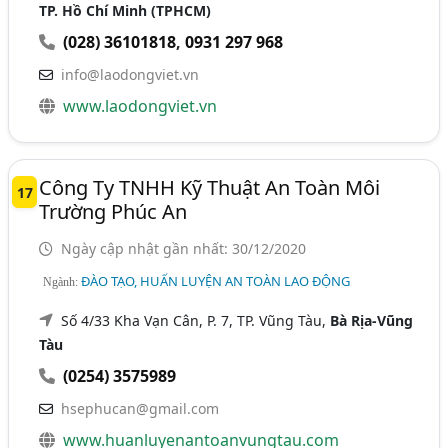
TP. Hồ Chí Minh (TPHCM)
(028) 36101818
,
0931 297 968
info@laodongviet.vn
www.laodongviet.vn
Công Ty TNHH Kỹ Thuật An Toàn Môi
17
Trường Phúc An
Ngày cập nhật gần nhất: 30/12/2020
ĐÀO TẠO, HUẤN LUYỆN AN TOÀN LAO ĐỘNG
Ngành:
Số 4/33 Kha Vạn Cân, P. 7, TP. Vũng Tàu,
Bà Rịa-Vũng
Tàu
(0254) 3575989
hsephucan@gmail.com
www.huanluyenantoanvungtau.com