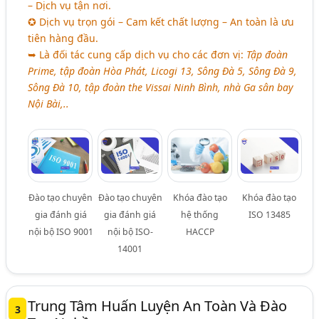
– Dịch vụ tận nơi.
✪ Dịch vụ trọn gói – Cam kết chất lượng – An toàn là ưu
tiên hàng đầu.
➥ Là đối tác cung cấp dịch vụ cho các đơn vị:
Tập đoàn
Prime, tập đoàn Hòa Phát, Licogi 13, Sông Đà 5, Sông Đà 9,
Sông Đà 10, tập đoàn the Vissai Ninh Bình, nhà Ga sân bay
Nội Bài,..
Đào tạo chuyên
Đào tạo chuyên
Khóa đào tạo
Khóa đào tạo
gia đánh giá
gia đánh giá
hệ thống
ISO 13485
nội bộ ISO 9001
nội bộ ISO-
HACCP
14001
Trung Tâm Huấn Luyện An Toàn Và Đào
3