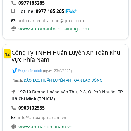
0977185285
Hotline:
0977 185 285
automantechtraining@gmail.com
www.automantechtraining.com
Công Ty TNHH Huấn Luyện An Toàn Khu
12
Vực Phía Nam
Được xác minh
(ngày: 23/9/2025)
ĐÀO TẠO, HUẤN LUYỆN AN TOÀN LAO ĐỘNG
Ngành:
197/10 Đường Hoàng Văn Thụ, P. 8, Q. Phú Nhuận,
TP.
Hồ Chí Minh (TPHCM)
0903102555
info@antoanphianam.vn
www.antoanphianam.vn