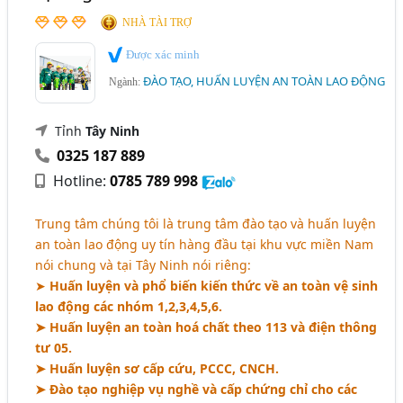
NHÀ TÀI TRỢ
Được xác minh
ĐÀO TẠO, HUẤN LUYỆN AN TOÀN LAO ĐỘNG
Ngành:
Tỉnh
Tây Ninh
0325 187 889
Hotline:
0785 789 998
Trung tâm chúng tôi là trung tâm đào tạo và huấn luyện
an toàn lao động uy tín hàng đầu tại khu vực miền Nam
nói chung và tại Tây Ninh nói riêng:
➤
Huấn luyện và phổ biến kiến thức về an toàn vệ sinh
lao động các nhóm 1,2,3,4,5,6.
➤ Huấn luyện an toàn hoá chất theo 113 và điện thông
tư 05.
➤ Huấn luyện sơ cấp cứu, PCCC, CNCH.
➤ Đào tạo nghiệp vụ nghề và cấp chứng chỉ cho các