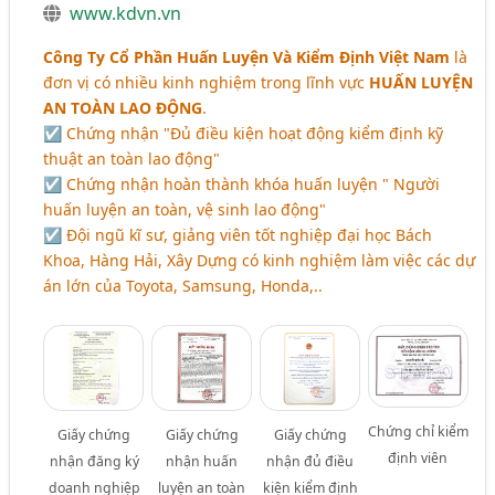
www.kdvn.vn
Công Ty Cổ Phần Huấn Luyện Và Kiểm Định Việt Nam
là
đơn vị có nhiều kinh nghiệm trong lĩnh vực
HUẤN LUYỆN
AN TOÀN LAO ĐỘNG
.
☑ Chứng nhận "Đủ điều kiện hoạt động kiểm định kỹ
thuật an toàn lao động"
☑ Chứng nhận hoàn thành khóa huấn luyện " Người
huấn luyện an toàn, vệ sinh lao động"
☑ Đội ngũ kĩ sư, giảng viên tốt nghiệp đại học Bách
Khoa, Hàng Hải, Xây Dựng có kinh nghiệm làm việc các dự
án lớn của Toyota, Samsung, Honda,..
Chứng chỉ kiểm
Giấy chứng
Giấy chứng
Giấy chứng
định viên
nhận đăng ký
nhận huấn
nhận đủ điều
doanh nghiệp
luyện an toàn
kiện kiểm định