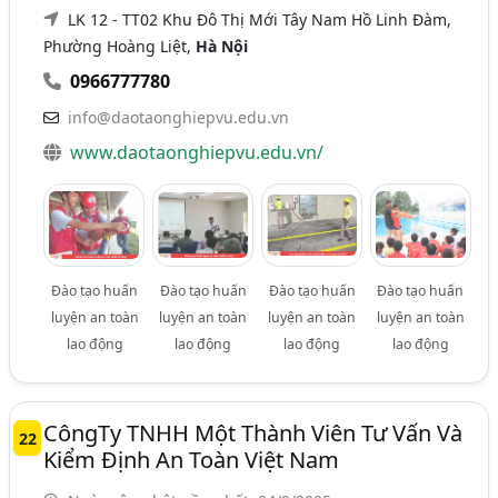
LK 12 - TT02 Khu Đô Thị Mới Tây Nam Hồ Linh Đàm,
Phường Hoàng Liệt,
Hà Nội
0966777780
info@daotaonghiepvu.edu.vn
www.daotaonghiepvu.edu.vn/
Đào tạo huấn
Đào tạo huấn
Đào tạo huấn
Đào tạo huấn
luyện an toàn
luyện an toàn
luyện an toàn
luyện an toàn
lao động
lao động
lao động
lao động
CôngTy TNHH Một Thành Viên Tư Vấn Và
22
Kiểm Định An Toàn Việt Nam