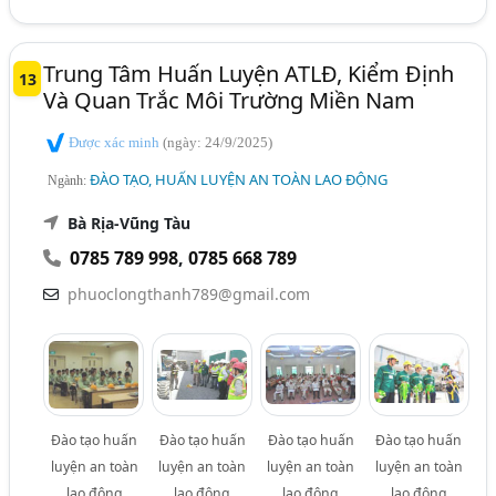
Trung Tâm Huấn Luyện ATLĐ, Kiểm Định
13
Và Quan Trắc Môi Trường Miền Nam
Được xác minh
(ngày: 24/9/2025)
ĐÀO TẠO, HUẤN LUYỆN AN TOÀN LAO ĐỘNG
Ngành:
Bà Rịa-Vũng Tàu
0785 789 998
,
0785 668 789
phuoclongthanh789@gmail.com
Đào tạo huấn
Đào tạo huấn
Đào tạo huấn
Đào tạo huấn
luyện an toàn
luyện an toàn
luyện an toàn
luyện an toàn
lao động
lao động
lao động
lao động