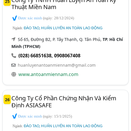
25
Thuật Miền Nam
Được xác minh
(ngày: 28/12/2024)
ĐÀO TẠO, HUẤN LUYỆN AN TOÀN LAO ĐỘNG
Ngành:
Số 65, Đường B2, P. Tây Thạnh, Q. Tân Phú,
TP. Hồ Chí
Minh (TPHCM)
(028) 66851638
,
0908067408
huanluyenantoanmiennam@gmail.com
www.antoanmiennam.com
Công Ty Cổ Phần Chứng Nhận Và Kiểm
26
Định ASIASAFE
Được xác minh
(ngày: 15/1/2025)
ĐÀO TẠO, HUẤN LUYỆN AN TOÀN LAO ĐỘNG
Ngành: