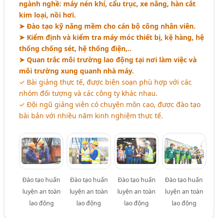
ngành nghề: máy nén khí, cẩu trục, xe nâng, hàn cắt
kim loại, nồi hơi.
➤ Đào tạo kỹ năng mềm cho cán bộ công nhân viên.
➤ Kiểm định và kiểm tra máy móc thiết bị, kệ hàng, hệ
thống chống sét, hệ thống điện,..
➤ Quan trắc môi trường lao động tại nơi làm việc và
môi trường xung quanh nhà máy.
✓ Bài giảng thực tế, được biên soạn phù hợp với các
nhóm đối tượng và các công ty khác nhau.
✓ Đội ngũ giảng viên có chuyên môn cao, được đào tạo
bài bản với nhiều năm kinh nghiệm thực tế.
Đào tạo huấn
Đào tạo huấn
Đào tạo huấn
Đào tạo huấn
luyện an toàn
luyện an toàn
luyện an toàn
luyện an toàn
lao động
lao động
lao động
lao động