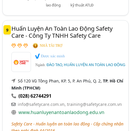
lao động
kỹ thuật ATLĐ
Huấn Luyện An Toàn Lao Động Safety
9
Care - Công Ty TNHH Safety Care
NHÀ TÀI TRỢ
Được xác minh
ĐÀO TẠO, HUẤN LUYỆN AN TOÀN LAO ĐỘNG
Ngành:
Số 120 Vũ Tông Phan, KP. 5, P. An Phú, Q. 2,
TP. Hồ Chí
Minh (TPHCM)
(028) 62744291
info@safetycare.com.vn
,
training@safetycare.com.vn
www.huanluyenantoanlaodong.edu.vn
Safety Care - Huấn luyện an toàn lao động - Cấp chứng nhận
theo nghị định 44/2016