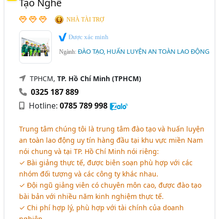
Tạo Nghề
NHÀ TÀI TRỢ
Được xác minh
ĐÀO TẠO, HUẤN LUYỆN AN TOÀN LAO ĐỘNG
Ngành:
TPHCM,
TP. Hồ Chí Minh (TPHCM)
0325 187 889
Hotline:
0785 789 998
Trung tâm chúng tôi là trung tâm đào tạo và huấn luyện
an toàn lao động uy tín hàng đầu tại khu vực miền Nam
nói chung và tại TP. Hồ Chí Minh nói riêng:
✓ Bài giảng thực tế, được biên soạn phù hợp với các
nhóm đối tượng và các công ty khác nhau.
✓ Đội ngũ giảng viên có chuyên môn cao, được đào tạo
bài bản với nhiều năm kinh nghiệm thực tế.
✓ Chi phí hợp lý, phù hợp với tài chính của doanh
nghiệp.