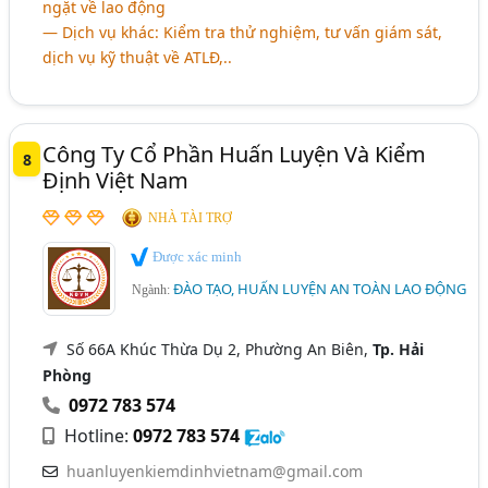
ngặt về lao động
― Dịch vụ khác: Kiểm tra thử nghiệm, tư vấn giám sát,
dịch vụ kỹ thuật về ATLĐ,..
Công Ty Cổ Phần Huấn Luyện Và Kiểm
8
Định Việt Nam
NHÀ TÀI TRỢ
Được xác minh
ĐÀO TẠO, HUẤN LUYỆN AN TOÀN LAO ĐỘNG
Ngành:
Số 66A Khúc Thừa Dụ 2, Phường An Biên,
Tp. Hải
Phòng
0972 783 574
Hotline:
0972 783 574
huanluyenkiemdinhvietnam@gmail.com