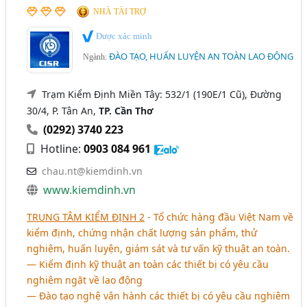
NHÀ TÀI TRỢ
Được xác minh
ĐÀO TẠO, HUẤN LUYỆN AN TOÀN LAO ĐỘNG
Ngành:
Trạm Kiểm Định Miền Tây: 532/1 (190E/1 Cũ), Đường
30/4, P. Tân An,
TP. Cần Thơ
(0292) 3740 223
Hotline:
0903 084 961
chau.nt@kiemdinh.vn
www.kiemdinh.vn
TRUNG TÂM KIỂM ĐỊNH 2
- Tổ chức hàng đầu Việt Nam về
kiểm định, chứng nhận chất lượng sản phẩm, thử
nghiệm, huấn luyện, giám sát và tư vấn kỹ thuật an toàn.
― Kiểm định kỹ thuật an toàn các thiết bị có yêu cầu
nghiêm ngặt về lao động
― Đào tạo nghệ vận hành các thiết bị có yêu cầu nghiêm