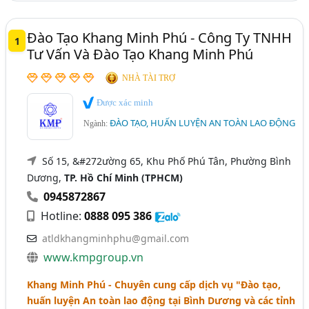
Hải Dương
Kiên Giang
Tây Ninh
Đào Tạo Khang Minh Phú - Công Ty TNHH
1
Tiền Giang
Vĩnh Long
Tư Vấn Và Đào Tạo Khang Minh Phú
NHÀ TÀI TRỢ
Được xác minh
ĐÀO TẠO, HUẤN LUYỆN AN TOÀN LAO ĐỘNG
Ngành:
Số 15, &#272ường 65, Khu Phố Phú Tân, Phường Bình
Dương,
TP. Hồ Chí Minh (TPHCM)
0945872867
Hotline:
0888 095 386
atldkhangminhphu@gmail.com
www.kmpgroup.vn
Khang Minh Phú - Chuyên cung cấp dịch vụ "Đào tạo,
huấn luyện An toàn lao động tại Bình Dương và các tỉnh