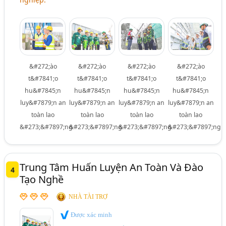
&#272;ào
&#272;ào
&#272;ào
&#272;ào
t&#7841;o
t&#7841;o
t&#7841;o
t&#7841;o
hu&#7845;n
hu&#7845;n
hu&#7845;n
hu&#7845;n
luy&#7879;n an
luy&#7879;n an
luy&#7879;n an
luy&#7879;n an
toàn lao
toàn lao
toàn lao
toàn lao
&#273;&#7897;ng
&#273;&#7897;ng
&#273;&#7897;ng
&#273;&#7897;ng
Trung Tâm Huấn Luyện An Toàn Và Đào
4
Tạo Nghề
NHÀ TÀI TRỢ
Được xác minh