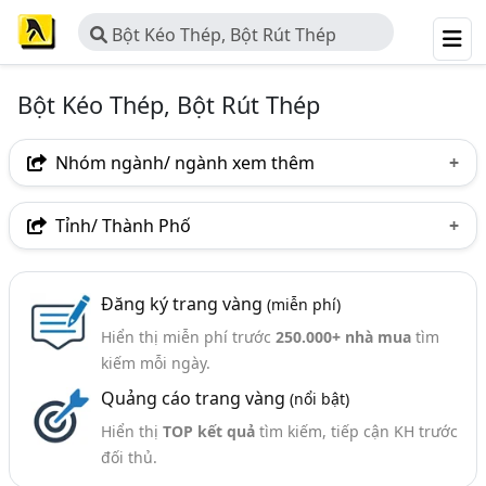
Bột Kéo Thép, Bột Rút Thép
Bột Kéo Thép, Bột Rút Thép
Nhóm ngành/ ngành xem thêm
Ngành nghề
Tỉnh/ Thành Phố
Bột Kéo Thép, Bột Rút Thép
(7)
Hà Nội
TP. Hồ Chí Minh (TPHCM)
Hà Nam
Đăng ký trang vàng
(miễn phí)
Hiển thị miễn phí trước
250.000+ nhà mua
tìm
kiếm mỗi ngày.
Quảng cáo trang vàng
(nổi bật)
Hiển thị
TOP kết quả
tìm kiếm, tiếp cận KH trước
đối thủ.