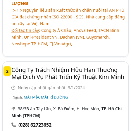
LƯỢNG!
➱➱➱ Nguyên liệu sản xuất thức ăn chăn nuôi tại AN PHÚ
GIA đạt chứng nhận ISO 22000 - SGS, Nhà cung cấp đáng
tin cậy tại Việt Nam.
Đối tác tin cậy
: Công ty Á Châu, Anova Feed, TACN Bình
Minh, Uni-President VN, Dachan (VN), Guyomarch,
Newhope TP. HCM, CJ VinaAgri,..
Công Ty Trách Nhiệm Hữu Hạn Thương
2
Mại Dịch Vụ Phát Triển Kỹ Thuật Kim Minh
Ngày cập nhật gần nhất: 3/1/2024
MẬT MÍA, MẬT RỈ ĐƯỜNG
Ngành:
38/3B ấp Tây Lân, X. Bà Điểm, H. Hóc Môn,
TP. Hồ Chí
Minh (TPHCM)
(028) 62723652