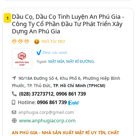
Dầu Cọ, Dầu Cọ Tinh Luyện An Phú Gia -
1
Công Ty Cổ Phần Đầu Tư Phát Triển Xây
Dựng An Phú Gia
NHÀ TÀI TRỢ
Được xác minh
MẬT MÍA, MẬT RỈ ĐƯỜNG
Ngành:
90/18A Đường Số 4, Khu Phố 6, Phường Hiệp Bình
Phước, TP. Thủ Đức,
TP. Hồ Chí Minh (TPHCM)
(028) 37273712
,
0906 861 739
Hotline:
0906 861 739
anphugia.corp@gmail.com
www.anphugiacorp.com
AN PHÚ GIA - NHÀ SẢN XUẤT MẬT RỈ UY TÍN, CHẤT