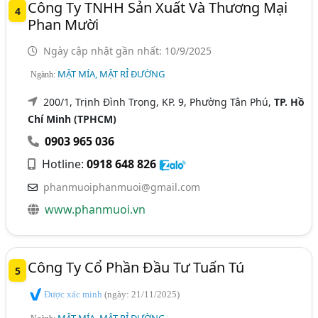
Công Ty TNHH Sản Xuất Và Thương Mại
4
Phan Mười
Ngày cập nhật gần nhất: 10/9/2025
MẬT MÍA, MẬT RỈ ĐƯỜNG
Ngành:
200/1, Trịnh Đình Trọng, KP. 9, Phường Tân Phú,
TP. Hồ
Chí Minh (TPHCM)
0903 965 036
Hotline:
0918 648 826
phanmuoiphanmuoi@gmail.com
www.phanmuoi.vn
Công Ty Cổ Phần Đầu Tư Tuấn Tú
5
Được xác minh
(ngày: 21/11/2025)
MẬT MÍA, MẬT RỈ ĐƯỜNG