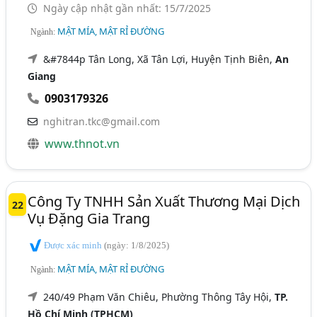
Ngày cập nhật gần nhất: 15/7/2025
MẬT MÍA, MẬT RỈ ĐƯỜNG
Ngành:
&#7844p Tân Long, Xã Tân Lợi, Huyện Tịnh Biên,
An
Giang
0903179326
nghitran.tkc@gmail.com
www.thnot.vn
Công Ty TNHH Sản Xuất Thương Mại Dịch
22
Vụ Đặng Gia Trang
Được xác minh
(ngày: 1/8/2025)
MẬT MÍA, MẬT RỈ ĐƯỜNG
Ngành:
240/49 Phạm Văn Chiêu, Phường Thông Tây Hội,
TP.
Hồ Chí Minh (TPHCM)