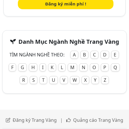
Đăng ký miễn phí !
Danh Mục Ngành Nghề Trang Vàng
TÌM NGÀNH NGHỀ THEO:
A
B
C
D
E
F
G
H
I
K
L
M
N
O
P
Q
R
S
T
U
V
W
X
Y
Z
Đăng ký Trang Vàng
|
Quảng cáo Trang Vàng