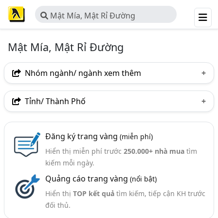
Mật Mía, Mật Rỉ Đường
Mật Mía, Mật Rỉ Đường
Nhóm ngành/ ngành xem thêm
Ngành nghề
Tỉnh/ Thành Phố
Mật Mía, Mật Rỉ Đường
(24)
Hà Nội
TP. Hồ Chí Minh (TPHCM)
Đồng Nai
Ngành xem thêm
Đăng ký trang vàng
(miễn phí)
Bình Dương
TP. Hải Phòng
An Giang
Hiển thị miễn phí trước
250.000+ nhà mua
tìm
Hóa Chất Xử Lý Nước - Nước Thải (Chất Trợ Lắng PAC,
Tây Ninh
kiếm mỗi ngày.
Chloramin B, Phèn Nhôm,.) (427)
Quảng cáo trang vàng
(nổi bật)
Đường Ăn - Sản Xuất Và Bán Buôn (131)
Hiển thị
TOP kết quả
tìm kiếm, tiếp cận KH trước
Men Vi Sinh, Men Vi Sinh Xử Lý Nước Thải, Khử Mùi, Ủ
đối thủ.
Phân Compost,. (76)