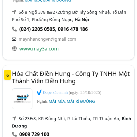
Ngành:
Số 8 Ngõ 378 &#272ường Bờ Tây Sông Nhuệ, Tổ Dân
Phố Số 1, Phường Đông Ngạc,
Hà Nội
(024) 2205 0505
,
0916 478 186
maynhanongvn@gmail.com
www.may3a.com
Hóa Chất Điền Hưng - Công Ty TNHH Một
6
Thành Viên Điền Hưng
Được xác minh
(ngày: 25/10/2025)
MẬT MÍA, MẬT RỈ ĐƯỜNG
Ngành:
Số 23F/8, KP. Đông Nhì, P. Lái Thiêu, TP. Thuận An,
Bình
Dương
0909 729 100