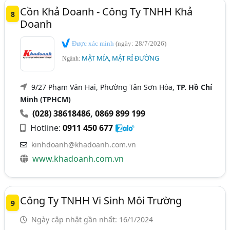
Cồn Khả Doanh - Công Ty TNHH Khả
8
Doanh
Được xác minh
(ngày: 28/7/2026)
MẬT MÍA, MẬT RỈ ĐƯỜNG
Ngành:
9/27 Phạm Văn Hai, Phường Tân Sơn Hòa,
TP. Hồ Chí
Minh (TPHCM)
(028) 38618486
,
0869 899 199
Hotline:
0911 450 677
kinhdoanh@khadoanh.com.vn
www.khadoanh.com.vn
Công Ty TNHH Vi Sinh Môi Trường
9
Ngày cập nhật gần nhất: 16/1/2024