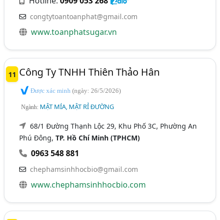
Hotline:
0909 053 268
congtytoantoanphat@gmail.com
www.toanphatsugar.vn
Công Ty TNHH Thiên Thảo Hân
11
Được xác minh
(ngày: 26/5/2026)
MẬT MÍA, MẬT RỈ ĐƯỜNG
Ngành:
68/1 Đường Thạnh Lộc 29, Khu Phố 3C, Phường An
Phú Đông,
TP. Hồ Chí Minh (TPHCM)
0963 548 881
chephamsinhhocbio@gmail.com
www.chephamsinhhocbio.com