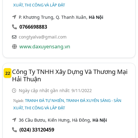
XUẤT, THI CÔNG VÀ LẮP ĐẶT
P. Khương Trung, Q. Thanh Xuân,
Hà Nội
0766698883
congtyalva@gmail.com
www.daxuyensang.vn
Công Ty TNHH Xây Dựng Và Thương Mại
22
Hải Thuận
Ngày cập nhật gần nhất: 9/11/2022
TRANH ĐÁ TỰ NHIÊN, TRANH ĐÁ XUYÊN SÁNG - SẢN
Ngành:
XUẤT, THI CÔNG VÀ LẮP ĐẶT
36 Cầu Bươu, Kiến Hưng, Hà Đông,
Hà Nội
(024) 33120459