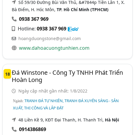
Số 59/30 Đường Bùi Văn Thủ, &#7844p Tiền Lân 1, X.
Bà Điểm, H. Hóc Môn,
TP. Hồ Chí Minh (TPHCM)
0938 367 969
Hotline:
0938 367 969
hoangduongstone@gmail.com
www.dahoacuongtunhien.com
Đá Winstone - Công Ty TNHH Phát Triển
18
Hoàn Long
Ngày cập nhật gần nhất: 1/8/2022
TRANH ĐÁ TỰ NHIÊN, TRANH ĐÁ XUYÊN SÁNG - SẢN
Ngành:
XUẤT, THI CÔNG VÀ LẮP ĐẶT
48 Liền Kề 9, KĐT Đại Thanh, H. Thanh Trì,
Hà Nội
0914386869