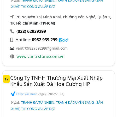
TRANH ĐÁ TỰ NHIÊN, TRANH ĐÁ XUYÊN SÁNG - SẢN
Ngành:
XUẤT, THI CÔNG VÀ LẮP ĐẶT
7B Nguyễn Thị Minh Khai, Phường Bến Nghé, Quận 1,
TP. Hồ Chí Minh (TPHCM)
(028) 62939299
Hotline:
0982 939 299
vantr0982939299@gmail.com
www.vantrstone.com.vn
Công Ty TNHH Thương Mại Xuất Nhập
17
Khẩu Sản Xuất Đá Hoa Cương HP
Được xác minh
(ngày: 28/2/2025)
TRANH ĐÁ TỰ NHIÊN, TRANH ĐÁ XUYÊN SÁNG - SẢN
Ngành:
XUẤT, THI CÔNG VÀ LẮP ĐẶT