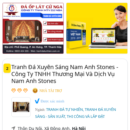
Tranh Đá Xuyên Sáng Nam Anh Stones -
2
Công Ty TNHH Thương Mại Và Dịch Vụ
Nam Anh Stones
NHÀ TÀI TRỢ
Được xác minh
TRANH ĐÁ TỰ NHIÊN, TRANH ĐÁ XUYÊN
Ngành:
SÁNG - SẢN XUẤT, THI CÔNG VÀ LẮP ĐẶT
Thôn Du Nội, Xã Đông Anh,
Hà Nội