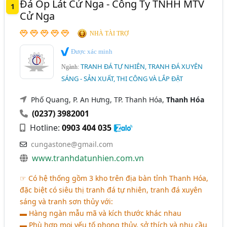
Đá Ốp Lát Cử Nga - Công Ty TNHH MTV
Đá Trang Trí - Kinh Doanh Và Phân Phối (91)
1
Cử Nga
NHÀ TÀI TRỢ
Được xác minh
TRANH ĐÁ TỰ NHIÊN, TRANH ĐÁ XUYÊN
Ngành:
SÁNG - SẢN XUẤT, THI CÔNG VÀ LẮP ĐẶT
Phố Quang, P. An Hưng, TP. Thanh Hóa,
Thanh Hóa
(0237) 3982001
Hotline:
0903 404 035
cungastone@gmail.com
www.tranhdatunhien.com.vn
☞ Có hệ thống gồm 3 kho trên địa bàn tỉnh Thanh Hóa,
đặc biệt có siêu thị tranh đá tự nhiên, tranh đá xuyên
sáng và tranh sơn thủy với:
▬ Hàng ngàn mẫu mã và kích thước khác nhau
▬ Phù hợp mọi yếu tố phong thủy, sở thích và nhu cầu