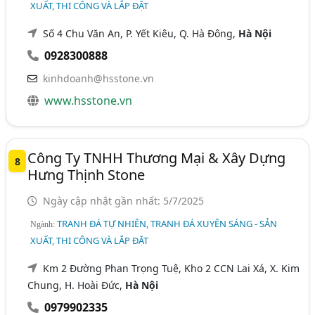
XUẤT, THI CÔNG VÀ LẮP ĐẶT
Số 4 Chu Văn An, P. Yết Kiêu, Q. Hà Đông,
Hà Nội
0928300888
kinhdoanh@hsstone.vn
www.hsstone.vn
Công Ty TNHH Thương Mại & Xây Dựng
8
Hưng Thịnh Stone
Ngày cập nhật gần nhất: 5/7/2025
TRANH ĐÁ TỰ NHIÊN, TRANH ĐÁ XUYÊN SÁNG - SẢN
Ngành:
XUẤT, THI CÔNG VÀ LẮP ĐẶT
Km 2 Đường Phan Trọng Tuệ, Kho 2 CCN Lai Xá, X. Kim
Chung, H. Hoài Đức,
Hà Nội
0979902335