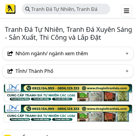
Tranh Đá Tự Nhiên, Tranh Đá
Xuyên Sáng - Sản Xuất, Thi Công và
Lắp Đặt
Tranh Đá Tự Nhiên, Tranh Đá Xuyên Sáng
- Sản Xuất, Thi Công và Lắp Đặt
Nhóm ngành/ ngành xem thêm
Ngành nghề
Tỉnh/ Thành Phố
Tranh Đá Tự Nhiên, Tranh Đá Xuyên Sáng - Sản Xuất,
Hà Nội
TP. Hồ Chí Minh (TPHCM)
Thanh Hóa
Thi Công Và Lắp Đặt
(24)
Ngành xem thêm
Đá Ốp Lát (Đá Granite, Đá Marble, Đá Hoa Cương..)
(640)
Đá Tự Nhiên - Khai Thác Và Chế Biến (145)