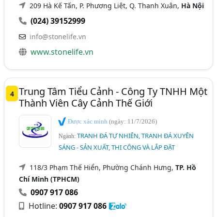
209 Hà Kế Tấn, P. Phương Liệt, Q. Thanh Xuân,
Hà Nội
(024) 39152999
info@stonelife.vn
www.stonelife.vn
Trung Tâm Tiểu Cảnh - Công Ty TNHH Một
4
Thành Viên Cây Cảnh Thế Giới
Được xác minh
(ngày: 11/7/2026)
TRANH ĐÁ TỰ NHIÊN, TRANH ĐÁ XUYÊN
Ngành:
SÁNG - SẢN XUẤT, THI CÔNG VÀ LẮP ĐẶT
118/3 Phạm Thế Hiển, Phường Chánh Hưng,
TP. Hồ
Chí Minh (TPHCM)
0907 917 086
Hotline:
0907 917 086