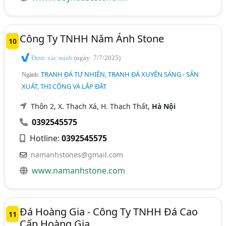
Công Ty TNHH Năm Ánh Stone
10
Được xác minh
(ngày: 7/7/2025)
TRANH ĐÁ TỰ NHIÊN, TRANH ĐÁ XUYÊN SÁNG - SẢN
Ngành:
XUẤT, THI CÔNG VÀ LẮP ĐẶT
Thôn 2, X. Thạch Xá, H. Thạch Thất,
Hà Nội
0392545575
Hotline:
0392545575
namanhstones@gmail.com
www.namanhstone.com
Đá Hoàng Gia - Công Ty TNHH Đá Cao
11
Cấp Hoàng Gia