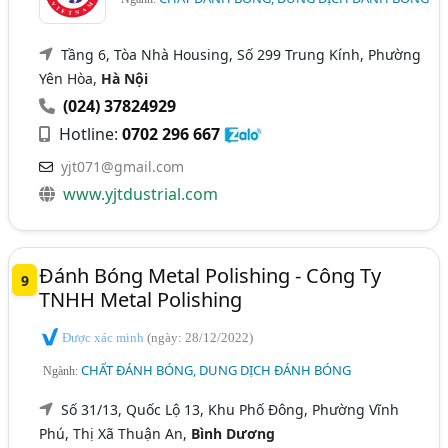
Tầng 6, Tòa Nhà Housing, Số 299 Trung Kính, Phường
Yên Hòa,
Hà Nội
(024) 37824929
Hotline:
0702 296 667
yjt071@gmail.com
www.yjtdustrial.com
Đánh Bóng Metal Polishing - Công Ty
9
TNHH Metal Polishing
Được xác minh
(ngày: 28/12/2022)
CHẤT ĐÁNH BÓNG, DUNG DỊCH ĐÁNH BÓNG
Ngành:
Số 31/13, Quốc Lộ 13, Khu Phố Đông, Phường Vĩnh
Phú, Thị Xã Thuận An,
Bình Dương