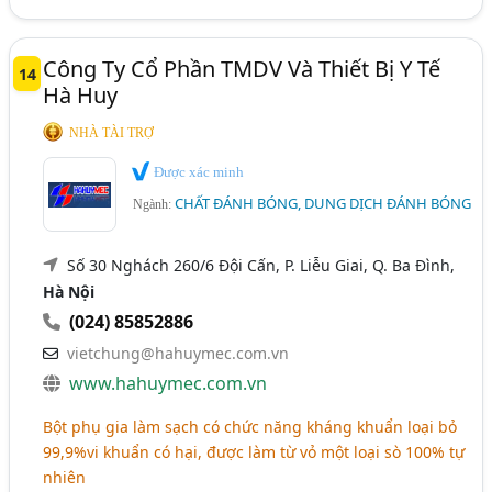
Công Ty Cổ Phần TMDV Và Thiết Bị Y Tế
14
Hà Huy
NHÀ TÀI TRỢ
Được xác minh
CHẤT ĐÁNH BÓNG, DUNG DỊCH ĐÁNH BÓNG
Ngành:
Số 30 Nghách 260/6 Đội Cấn, P. Liễu Giai, Q. Ba Đình,
Hà Nội
(024) 85852886
vietchung@hahuymec.com.vn
www.hahuymec.com.vn
Bột phụ gia làm sạch có chức năng kháng khuẩn loại bỏ
99,9%vi khuẩn có hại, được làm từ vỏ một loại sò 100% tự
nhiên