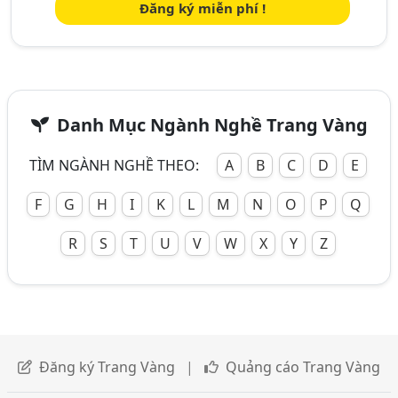
Đăng ký miễn phí !
Danh Mục Ngành Nghề Trang Vàng
TÌM NGÀNH NGHỀ THEO:
A
B
C
D
E
F
G
H
I
K
L
M
N
O
P
Q
R
S
T
U
V
W
X
Y
Z
Đăng ký Trang Vàng
|
Quảng cáo Trang Vàng