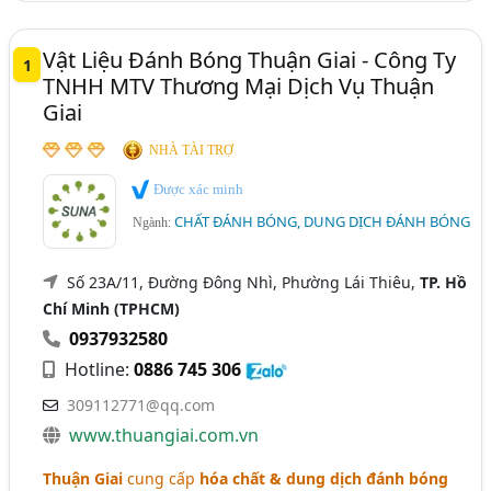
Vật Liệu Đánh Bóng Thuận Giai - Công Ty
1
TNHH MTV Thương Mại Dịch Vụ Thuận
Giai
NHÀ TÀI TRỢ
Được xác minh
CHẤT ĐÁNH BÓNG, DUNG DỊCH ĐÁNH BÓNG
Ngành:
Số 23A/11, Đường Đông Nhì, Phường Lái Thiêu,
TP. Hồ
Chí Minh (TPHCM)
0937932580
Hotline:
0886 745 306
309112771@qq.com
www.thuangiai.com.vn
Thuận Giai
cung cấp
hóa chất & dung dịch đánh bóng