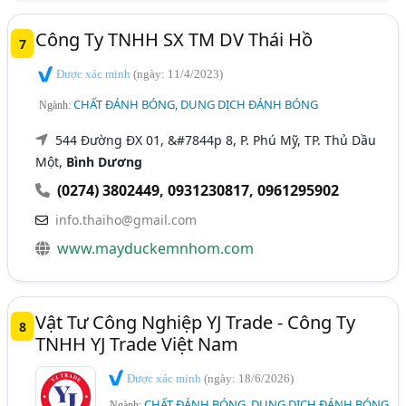
Công Ty TNHH SX TM DV Thái Hồ
7
Được xác minh
(ngày: 11/4/2023)
CHẤT ĐÁNH BÓNG, DUNG DỊCH ĐÁNH BÓNG
Ngành:
544 Đường ĐX 01, &#7844p 8, P. Phú Mỹ, TP. Thủ Dầu
Một,
Bình Dương
(0274) 3802449
,
0931230817
,
0961295902
info.thaiho@gmail.com
www.mayduckemnhom.com
Vật Tư Công Nghiệp YJ Trade - Công Ty
8
TNHH YJ Trade Việt Nam
Được xác minh
(ngày: 18/6/2026)
CHẤT ĐÁNH BÓNG, DUNG DỊCH ĐÁNH BÓNG
Ngành: