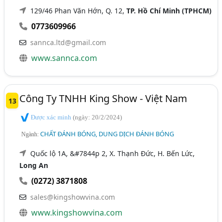
129/46 Phan Văn Hớn, Q. 12,
TP. Hồ Chí Minh (TPHCM)
0773609966
sannca.ltd@gmail.com
www.sannca.com
Công Ty TNHH King Show - Việt Nam
13
Được xác minh
(ngày: 20/2/2024)
CHẤT ĐÁNH BÓNG, DUNG DỊCH ĐÁNH BÓNG
Ngành:
Quốc lộ 1A, &#7844p 2, X. Thạnh Đức, H. Bến Lức,
Long An
(0272) 3871808
sales@kingshowvina.com
www.kingshowvina.com