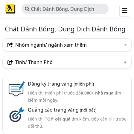
Chất Đánh Bóng, Dung Dịch
Đánh Bóng
Chất Đánh Bóng, Dung Dịch Đánh Bóng
Nhóm ngành/ ngành xem thêm
Ngành nghề
Tỉnh/ Thành Phố
Chất Đánh Bóng, Dung Dịch Đánh Bóng
(36)
Hà Nội
TP. Hồ Chí Minh (TPHCM)
Đồng Nai
Ngành xem thêm
Đăng ký trang vàng
(miễn phí)
Bình Dương
Tp. Đà Nẵng
TP. Hải Phòng
Hiển thị miễn phí trước
250.000+ nhà mua
tìm
Lơ, Nỉ, Sáp, Chổi Đánh Bóng, ..Vật Liệu Đánh Bóng (110)
Bắc Ninh
Long An
Trà Vinh
kiếm mỗi ngày.
Máy Đánh Bóng (35)
Quảng cáo trang vàng
(nổi bật)
Hiển thị
TOP kết quả
tìm kiếm, tiếp cận KH trước
đối thủ.