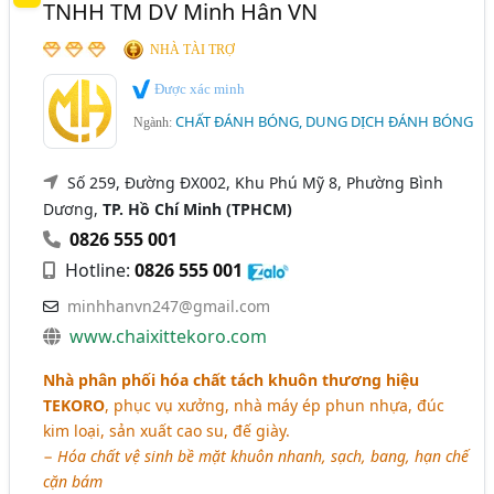
TNHH TM DV Minh Hân VN
NHÀ TÀI TRỢ
Được xác minh
CHẤT ĐÁNH BÓNG, DUNG DỊCH ĐÁNH BÓNG
Ngành:
Số 259, Đường ĐX002, Khu Phú Mỹ 8, Phường Bình
Dương,
TP. Hồ Chí Minh (TPHCM)
0826 555 001
Hotline:
0826 555 001
minhhanvn247@gmail.com
www.chaixittekoro.com
Nhà phân phối hóa chất tách khuôn thương hiệu
TEKORO
, phục vụ xưởng, nhà máy ép phun nhựa, đúc
kim loại, sản xuất cao su, đế giày.
−
Hóa chất vệ sinh bề mặt khuôn nhanh, sạch, bang, hạn chế
cặn bám