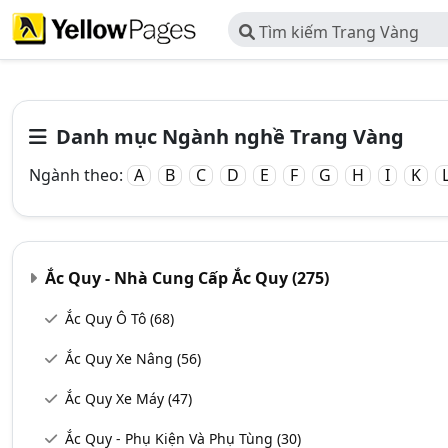
Tìm kiếm Trang Vàng
Danh mục Ngành nghề Trang Vàng
Ngành theo:
A
B
C
D
E
F
G
H
I
K
Ắc Quy - Nhà Cung Cấp Ắc Quy
(275)
Ắc Quy Ô Tô
(68)
Ắc Quy Xe Nâng
(56)
Ắc Quy Xe Máy
(47)
Ắc Quy - Phụ Kiện Và Phụ Tùng
(30)