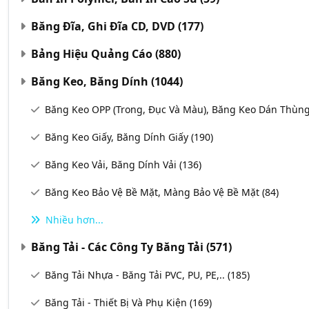
Băng Đĩa, Ghi Đĩa CD, DVD
(177)
Bảng Hiệu Quảng Cáo
(880)
Băng Keo, Băng Dính
(1044)
Băng Keo OPP (Trong, Đục Và Màu), Băng Keo Dán Thùn
Băng Keo Giấy, Băng Dính Giấy
(190)
Băng Keo Vải, Băng Dính Vải
(136)
Băng Keo Bảo Vệ Bề Mặt, Màng Bảo Vệ Bề Mặt
(84)
Nhiều hơn...
Băng Tải - Các Công Ty Băng Tải
(571)
Băng Tải Nhựa - Băng Tải PVC, PU, PE,..
(185)
Băng Tải - Thiết Bị Và Phụ Kiện
(169)