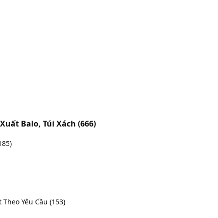
n Xuất Balo, Túi Xách
(666)
185)
t Theo Yêu Cầu
(153)