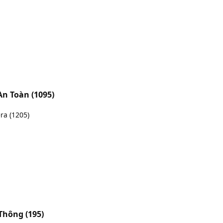
 An Toàn
(1095)
era
(1205)
o Thông
(195)