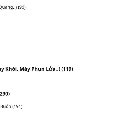
 Quang,.)
(96)
áy Khói, Máy Phun Lửa,.)
(119)
(290)
n Buôn
(191)