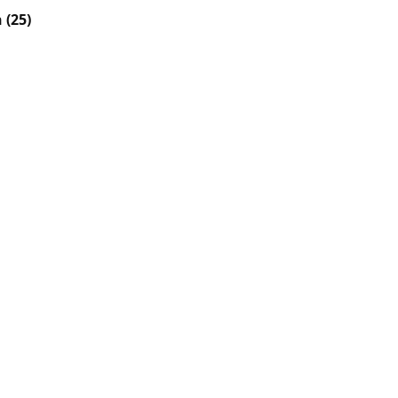
n
(25)