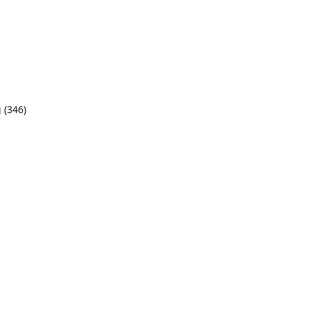
g
(346)