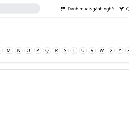
Danh mục Ngành nghề
Q
L
M
N
O
P
Q
R
S
T
U
V
W
X
Y