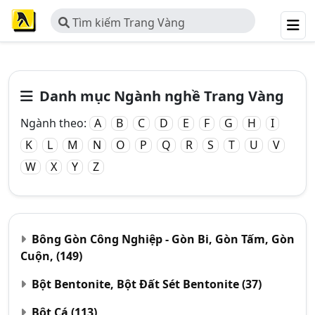
Tìm kiếm Trang Vàng
Danh mục Ngành nghề Trang Vàng
Ngành theo:
A
B
C
D
E
F
G
H
I
K
L
M
N
O
P
Q
R
S
T
U
V
W
X
Y
Z
Bông Gòn Công Nghiệp - Gòn Bi, Gòn Tấm, Gòn
Cuộn,
(149)
Bột Bentonite, Bột Đất Sét Bentonite
(37)
Bột Cá
(113)