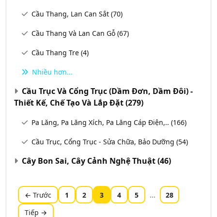
Cầu Thang, Lan Can Sắt
(70)
Cầu Thang Và Lan Can Gỗ
(67)
Cầu Thang Tre
(4)
Nhiều hơn...
Cầu Trục Và Cổng Trục (Dầm Đơn, Dầm Đôi) -
Thiết Kế, Chế Tạo Và Lắp Đặt
(279)
Pa Lăng, Pa Lăng Xích, Pa Lăng Cáp Điện,..
(166)
Cầu Trục, Cổng Trục - Sửa Chữa, Bảo Dưỡng
(54)
Cây Bon Sai, Cây Cảnh Nghệ Thuật
(46)
← Trước
1
2
3
4
5
...
28
Tiếp →