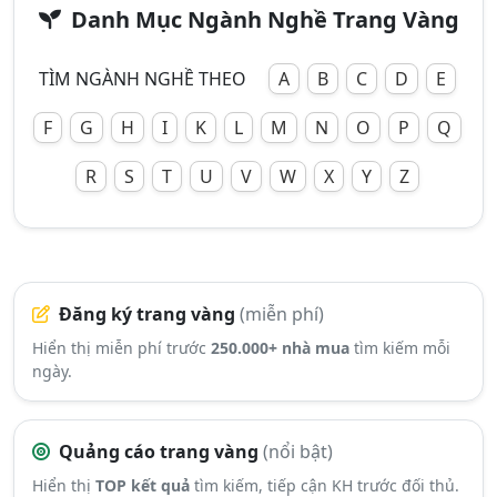
Danh Mục Ngành Nghề Trang Vàng
TÌM NGÀNH NGHỀ THEO
A
B
C
D
E
F
G
H
I
K
L
M
N
O
P
Q
R
S
T
U
V
W
X
Y
Z
Đăng ký trang vàng
(miễn phí)
Hiển thị miễn phí trước
250.000+ nhà mua
tìm kiếm mỗi
ngày.
Quảng cáo trang vàng
(nổi bật)
Hiển thị
TOP kết quả
tìm kiếm, tiếp cận KH trước đối thủ.