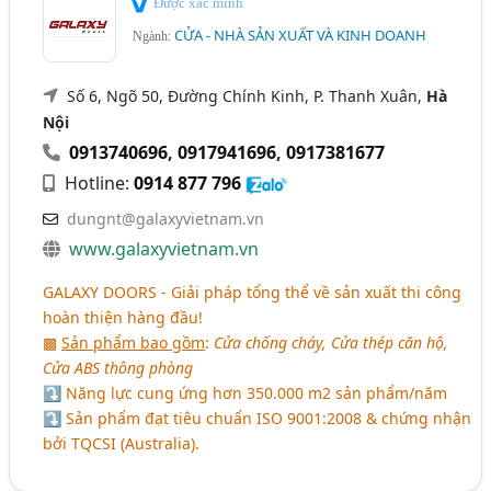
Được xác minh
CỬA - NHÀ SẢN XUẤT VÀ KINH DOANH
Ngành:
Số 6, Ngõ 50, Đường Chính Kinh, P. Thanh Xuân,
Hà
Nội
0913740696
,
0917941696
,
0917381677
Hotline:
0914 877 796
dungnt@galaxyvietnam.vn
www.galaxyvietnam.vn
GALAXY DOORS - Giải pháp tổng thể về sản xuất thi công
hoàn thiện hàng đầu!
▩
Sản phẩm bao gồm
:
Cửa chống cháy, Cửa thép căn hộ,
Cửa ABS thông phòng
⤵ Năng lực cung ứng hơn 350.000 m2 sản phẩm/năm
⤵ Sản phẩm đạt tiêu chuẩn ISO 9001:2008 & chứng nhận
bởi TQCSI (Australia).