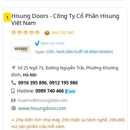
Cửa Kính Cường Lực, Thủy Lực (206)
Thái Nguyên
Thanh Hóa
Thừa Thiên Huế
Hisung Doors - Công Ty Cổ Phần Hisung
1
Cửa Gỗ Công Nghiệp Và Tự Nhiên (173)
TP. Cần Thơ
Vĩnh Phúc
Bắc Giang
Việt Nam
Cửa Lưới Chống Muỗi, Côn Trùng (157)
Bình Định
Bến Tre
Gia Lai
Hà Nam
NHÀ TÀI TRỢ
Cửa Tự Động, Cổng Tự Động (155)
Hải Dương
Kiên Giang
Kon Tum
Long An
Được xác minh
Cửa Sắt, Cổng Sắt (141)
CỬA - NHÀ SẢN XUẤT VÀ KINH DOANH
Ngành:
Ninh Bình
Quảng Bình
Quảng Nam
Cổng Và Hàng Rào (110)
Tây Ninh
Tiền Giang
Trà Vinh
Vĩnh Long
Số 25 Ngõ 73, Đường Nguyễn Trãi, Phường Khương
Cửa Inox, Cửa Xếp Inox (100)
Đình,
Hà Nội
Cửa Sắt Kéo (70)
0916 395 896
,
0912 195 986
Cửa Kính Tự Động (68)
Hotline:
0989 740 466
Cổng Inox, Cổng Xếp Inox (56)
huannv@hisungdoor.com
www.hisungdoor.com
Cầu Thang, Lan Can (138)
➻ 2Ha diện tích nhà máy, 250 nhân sự lành nghề, 200.000
Cửa Nhựa - Sản Xuất Và Kinh Doanh (238)
m2 sản phẩm cửa mỗi năm