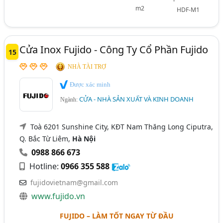
m2
HDF-M1
Cửa Inox Fujido - Công Ty Cổ Phần Fujido
15
NHÀ TÀI TRỢ
Được xác minh
CỬA - NHÀ SẢN XUẤT VÀ KINH DOANH
Ngành:
Toà 6201 Sunshine City, KĐT Nam Thăng Long Ciputra,
Q. Bắc Từ Liêm,
Hà Nội
0988 866 673
Hotline:
0966 355 588
fujidovietnam@gmail.com
www.fujido.vn
FUJIDO – LÀM TỐT NGAY TỪ ĐẦU