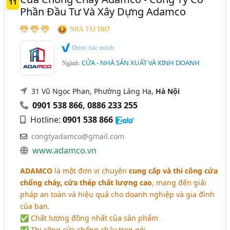
11
Phần Đầu Tư Và Xây Dựng Adamco
NHÀ TÀI TRỢ
Được xác minh
CỬA - NHÀ SẢN XUẤT VÀ KINH DOANH
Ngành:
31 Vũ Ngọc Phan, Phường Láng Hạ,
Hà Nội
0901 538 866
,
0886 233 255
Hotline:
0901 538 866
congtyadamco@gmail.com
www.adamco.vn
ADAMCO
là một đơn vị chuyên
cung cấp và thi công cửa
chống cháy, cửa thép chất lượng cao
, mang đến giải
pháp an toàn và hiệu quả cho doanh nghiệp và gia đình
của bạn.
✅ Chất lượng đồng nhất của sản phẩm
✅ Thi công cửa chống cháy trọn gói