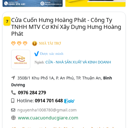
Cửa Cuốn Hưng Hoàng Phát - Công Ty
7
TNHH MTV Cơ Khí Xây Dựng Hưng Hoàng
Phát
NHÀ TÀI TRỢ
Được xác minh
CỬA - NHÀ SẢN XUẤT VÀ KINH DOANH
Ngành:
350B/1 Khu Phố 1A, P. An Phú, TP. Thuận An,
Bình
Dương
0976 284 279
Hotline:
0914 701 648
nguyenha1008780@gmail.com
www.cuacuonducgiare.com