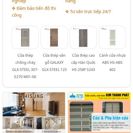
nghiệp
hàng
✜ Đảm bảo tiến độ thi
✜ Tư vấn trực tiếp 24/7
công
Cửa thép
Cửa thép vân
Cửa thép cao
Cánh cửa nhựa
chống cháy
gỗ GALAXY
cấp Hàn Quốc
ABS HS-ABS
GLX-STEEL 307-
GLX-STEEL 125
HS-258F S243
402
E270 M01-06