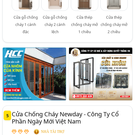
Cửa gỗ chống
Cửa gỗ chống
Cửa thép
Cửa thép
cháy 1 cánh
cháy 2 cánh
chống cháy mở
chống cháy mở
đặc
lệch
1 chiều
2 chiều
Cửa Chống Cháy Newday - Công Ty Cổ
5
Phần Ngày Mới Việt Nam
NHÀ TÀI TRỢ