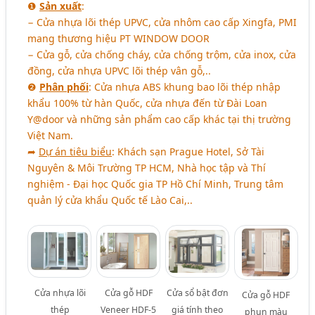
❶
Sản xuất
:
− Cửa nhựa lõi thép UPVC, cửa nhôm cao cấp Xingfa, PMI
mang thương hiệu PT WINDOW DOOR
− Cửa gỗ, cửa chống cháy, cửa chống trộm, cửa inox, cửa
đồng, cửa nhựa UPVC lõi thép vân gỗ,..
❷
Phân phối
: Cửa nhựa ABS khung bao lõi thép nhập
khẩu 100% từ hàn Quốc, cửa nhựa đến từ Đài Loan
Y@door và những sản phẩm cao cấp khác tại thị trường
Việt Nam.
➦
Dự án tiêu biểu
: Khách sạn Prague Hotel, Sở Tài
Nguyên & Môi Trường TP HCM, Nhà học tập và Thí
nghiệm - Đại học Quốc gia TP Hồ Chí Minh, Trung tâm
quản lý cửa khẩu Quốc tế Lào Cai,..
Cửa nhựa lõi
Cửa gỗ HDF
Cửa sổ bật đơn
Cửa gỗ HDF
thép
Veneer HDF-5
giá tính theo
phun màu