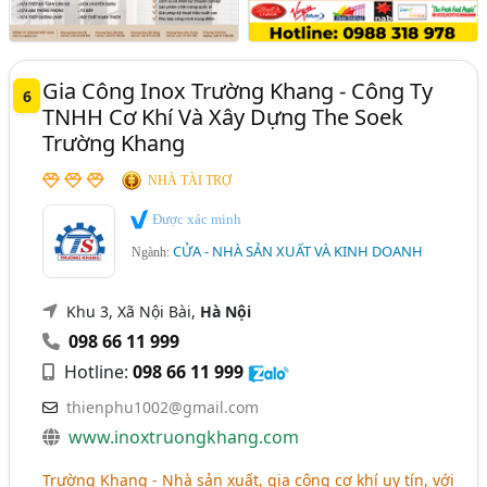
Gia Công Inox Trường Khang - Công Ty
6
TNHH Cơ Khí Và Xây Dựng The Soek
Trường Khang
NHÀ TÀI TRỢ
Được xác minh
CỬA - NHÀ SẢN XUẤT VÀ KINH DOANH
Ngành:
Khu 3, Xã Nội Bài,
Hà Nội
098 66 11 999
Hotline:
098 66 11 999
thienphu1002@gmail.com
www.inoxtruongkhang.com
Trường Khang
- Nhà sản xuất, gia công cơ khí uy tín, với