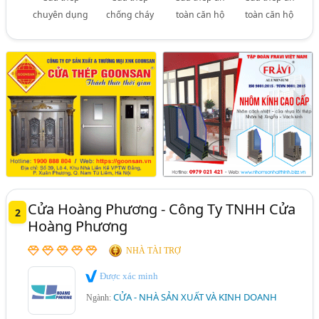
chuyên dụng
chống cháy
toàn căn hộ
toàn căn hộ
Cửa Hoàng Phương - Công Ty TNHH Cửa
2
Hoàng Phương
NHÀ TÀI TRỢ
Được xác minh
CỬA - NHÀ SẢN XUẤT VÀ KINH DOANH
Ngành: