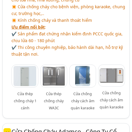
✴ Cửa chống cháy cho bệnh viện, phòng karaoke, chung
cư, trường học,..
✴ Kính chống cháy và thanh thoát hiểm
Ưu điểm nổi bật
:
✔ Sản phẩm đạt chứng nhận kiểm định PCCC quốc gia,
chịu lửa 60 - 180 phút
✔ Thi công chuyên nghiệp, bảo hành dài hạn, hỗ trợ kỹ
thuật tận nơi.
Cửa chống
Cửa thép
Cửa thép
Cửa chống
cháy cách âm
chống cháy 1
chống cháy
cháy cách âm
quán karaoke
cánh
WA3C
quán karaoke
Cửa Chống Cháy Adamco - Công Ty Cổ