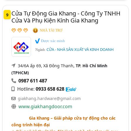
Cửa Tự Động Gia Khang - Công Ty TNHH
9
Cửa Và Phụ Kiện Kính Gia Khang
NHÀ TÀI TRỢ
Được xác minh
CỬA - NHÀ SẢN XUẤT VÀ KINH DOANH
Ngành:
34/6A ấp 69, Xã Đông Thạnh,
TP. Hồ Chí Minh
(TPHCM)
0987 611 487
Hotline:
0933 658 628
giakhang.hardware@gmail.com
www.giakhangdoor.com
Gia Khang – Giải pháp cửa tự động cho các
công trình hiện đại