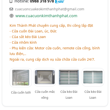
Hotline:
0988 318 978
cuacuoncuakeokimthanhphat@gmail.com
www.cuacuonkimthanhphat.com
Kim Thành Phát chuyên cung cấp, thi công lắp đặt
- Cửa cuốn Đài Loan, úc, Đức
- Của sắt kéo Đài Loan
- Cửa nhôm kính
- Phụ kiện cửa: Motor cửa cuốn, remote cửa cổng, bình
lưu điện,..
Ngoài ra, cung cấp dịch vụ sửa chữa cửa cuốn 24/7.
Cửa cuốn mắc
Cửa kéo Đài
Cửa kéo Đài
Cửa cuốn lưới
võng
Loan
Loan