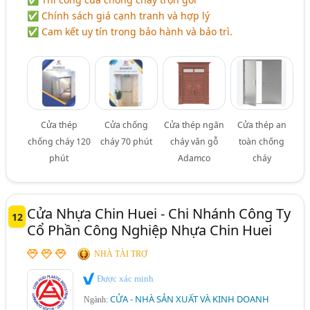
✅ Chính sách giá cạnh tranh và hợp lý
✅ Cam kết uy tín trong bảo hành và bảo trì.
Cửa thép
Cửa chống
Cửa thép ngăn
Cửa thép an
chống cháy 120
cháy 70 phút
cháy vân gỗ
toàn chống
phút
Adamco
cháy
Cửa Nhựa Chin Huei - Chi Nhánh Công Ty
12
Cổ Phần Công Nghiệp Nhựa Chin Huei
NHÀ TÀI TRỢ
Được xác minh
CỬA - NHÀ SẢN XUẤT VÀ KINH DOANH
Ngành: