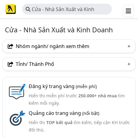
Cửa - Nhà Sản Xuất và Kinh
Doanh
Cửa - Nhà Sản Xuất và Kinh Doanh
Nhóm ngành/ ngành xem thêm
Ngành nghề
Tỉnh/ Thành Phố
Cửa - Nhà Sản Xuất Và Kinh Doanh
(866)
Hà Nội
TP. Hồ Chí Minh (TPHCM)
Đồng Nai
Nhóm ngành nghề
Đăng ký trang vàng
(miễn phí)
Bình Dương
Lâm Đồng
Tp. Đà Nẵng
Hiển thị miễn phí trước
250.000+ nhà mua
tìm
Cửa Nhôm, Cửa Nhôm Kính (726)
TP. Hải Phòng
Đồng Tháp
Bà Rịa-Vũng Tàu
kiếm mỗi ngày.
Cửa Cuốn (436)
Quảng cáo trang vàng
(nổi bật)
Bắc Ninh
Bình Thuận
Hưng Yên
Hà Tĩnh
Phụ Kiện Cửa (Cửa Kính, Nhựa, Gỗ, Thép,..) (429)
Hiển thị
TOP kết quả
tìm kiếm, tiếp cận KH trước
Khánh Hòa
Nam Định
Nghệ An
Phú Thọ
đối thủ.
Cửa Chống Cháy (Cửa Thép, Cửa Kính, Cửa Gỗ Chống
Cháy) (237)
Phú Yên
Quảng Ninh
Quảng Trị