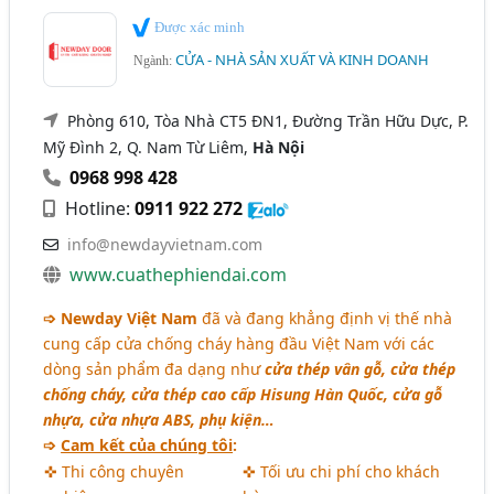
Được xác minh
CỬA - NHÀ SẢN XUẤT VÀ KINH DOANH
Ngành:
Phòng 610, Tòa Nhà CT5 ĐN1, Đường Trần Hữu Dực, P.
Mỹ Đình 2, Q. Nam Từ Liêm,
Hà Nội
0968 998 428
Hotline:
0911 922 272
info@newdayvietnam.com
www.cuathephiendai.com
➩ Newday Việt Nam
đã và đang khẳng định vị thế nhà
cung cấp cửa chống cháy hàng đầu Việt Nam với các
dòng sản phẩm đa dạng như
cửa thép vân gỗ, cửa thép
chống cháy, cửa thép cao cấp Hisung Hàn Quốc, cửa gỗ
nhựa, cửa nhựa ABS, phụ kiện…
➩
Cam kết của chúng tôi
:
✜ Thi công chuyên
✜ Tối ưu chi phí cho khách