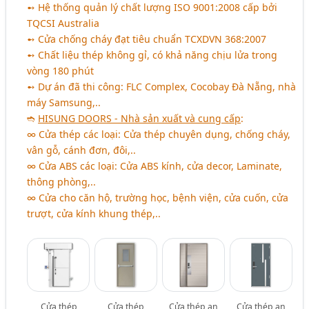
Cửa Nhựa Lõi Thép, Cửa Nhựa UPVC (224)
➻ Hệ thống quản lý chất lượng ISO 9001:2008 cấp bởi
TQCSI Australia
Ngành xem thêm
➻ Cửa chống cháy đạt tiêu chuẩn TCXDVN 368:2007
Nhôm Kính - Công Ty Sản Xuất Và Kinh Doanh Nhôm
➻ Chất liệu thép không gỉ, có khả năng chịu lửa trong
Kính (500)
vòng 180 phút
➻ Dự án đã thi công: FLC Complex, Cocobay Đà Nẵng, nhà
Mành Rèm, Màn Rèm - Sản Xuất Và Kinh Doanh (420)
máy Samsung,..
Mái Hiên, Mái Che - Sản Xuất, Thiết Kế Và Thi Công Lắp
➬
HISUNG DOORS - Nhà sản xuất và cung cấp
:
Đặt (237)
∞ Cửa thép các loại: Cửa thép chuyên dụng, chống cháy,
vân gỗ, cánh đơn, đôi,..
Sắt Mỹ Thuật, Sắt Mỹ Nghệ (Cổng, Cửa, Bàn Ghế, Sắt
∞ Cửa ABS các loại: Cửa ABS kính, cửa decor, Laminate,
Uốn Mỹ Thuật) (202)
thông phòng,..
Nhôm Đúc - Cổng, Cửa, Cầu Thang, Lan Can Nhôm Đúc
∞ Cửa cho căn hộ, trường học, bệnh viện, cửa cuốn, cửa
(164)
trượt, cửa kính khung thép,..
Khóa - Nhà Sản Xuất Khóa (151)
Vách Ngăn Phòng, Vách Ngăn Di Động (83)
Xây Dựng - Thầu Lan Can, Cầu Thang (19)
Cửa thép
Cửa thép
Cửa thép an
Cửa thép an