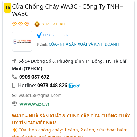
Cửa Chống Cháy WA3C - Công Ty TNHH
10
WA3C
NHÀ TÀI TRỢ
Được xác minh
CỬA - NHÀ SẢN XUẤT VÀ KINH DOANH
Ngành:
Số 54 Đường Số 8, Phường Bình Trị Đông,
TP. Hồ Chí
Minh (TPHCM)
0908 087 672
Hotline:
0978 448 826
wa3c158@gmail.com
www.wa3c.vn
WA3C – NHÀ SẢN XUẤT & CUNG CẤP CỬA CHỐNG CHÁY
UY TÍN TẠI VIỆT NAM
✴ Cửa thép chống cháy: 1 cánh, 2 cánh, cửa thoát hiểm
cho tòa nhà, nhà xưởng, chung cư