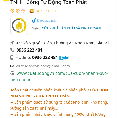
TNHH Cổng Tự Động Toàn Phát
NHÀ TÀI TRỢ
Được xác minh
CỬA - NHÀ SẢN XUẤT VÀ KINH DOANH
Ngành:
423 Võ Nguyên Giáp, Phường An Nhơn Nam,
Gia Lai
0936 222 481
Hotline:
0936 222 481
cuatudongvn.com@gmail.com
www.cuatudongvn.com/cua-cuon-nhanh-pvc-
tieu-chuan
Toàn Phát
chuyên nhập khẩu và phân phối
CỬA CUỐN
NHANH PVC - CỬA TRƯỢT TRẦN
.
➦ Sản phẩm được sử dụng tại: Các kho lạnh, kho hàng,
xưởng sản xuất, nhà máy,..
➦ Sản phẩm nhập khẩu chính hãng 100%, chất lượng