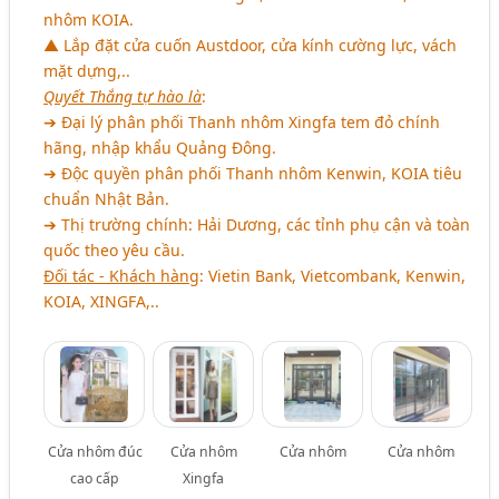
nhôm KOIA.
▲ Lắp đặt cửa cuốn Austdoor, cửa kính cường lực, vách
mặt dựng,..
Quyết Thắng tự hào là
:
➔ Đại lý phân phối Thanh nhôm Xingfa tem đỏ chính
hãng, nhập khẩu Quảng Đông.
➔ Độc quyền phân phối Thanh nhôm Kenwin, KOIA tiêu
chuẩn Nhật Bản.
➔ Thị trường chính: Hải Dương, các tỉnh phụ cận và toàn
quốc theo yêu cầu.
Đối tác - Khách hàng
: Vietin Bank, Vietcombank, Kenwin,
KOIA, XINGFA,..
Cửa nhôm đúc
Cửa nhôm
Cửa nhôm
Cửa nhôm
cao cấp
Xingfa