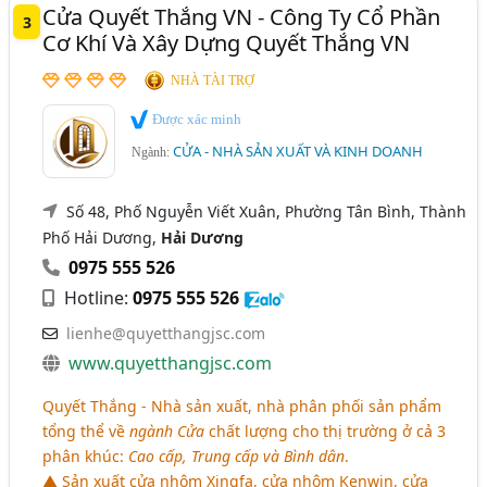
Cửa Quyết Thắng VN - Công Ty Cổ Phần
3
Cơ Khí Và Xây Dựng Quyết Thắng VN
NHÀ TÀI TRỢ
Được xác minh
CỬA - NHÀ SẢN XUẤT VÀ KINH DOANH
Ngành:
Số 48, Phố Nguyễn Viết Xuân, Phường Tân Bình, Thành
Phố Hải Dương,
Hải Dương
0975 555 526
Hotline:
0975 555 526
lienhe@quyetthangjsc.com
www.quyetthangjsc.com
Quyết Thắng - Nhà sản xuất, nhà phân phối sản phẩm
tổng thể về
ngành Cửa
chất lượng cho thị trường ở cả 3
phân khúc:
Cao cấp, Trung cấp và Bình dân
.
▲ Sản xuất cửa nhôm Xingfa, cửa nhôm Kenwin, cửa