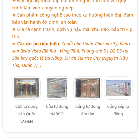
✬ Đội ngũ kỹ thuật lắp đặt lành nghề, tận tâm với quy
trình làm việc chuyên nghiệp
✬ Sản phẩm công nghệ cao theo xu hướng hiện đại, đảm
bảo vận hành ổn định, an toàn
✬ Giá cả cạnh tranh, dịch vụ hậu mãi chu đáo, bảo trì kịp
thời
➦
Các dự án tiêu biểu
:
Chuỗi nhà thuốc Pharmacity, Khách
sạn Bella Vista (Bà Rịa - Vũng Tàu), Phòng chờ D1-D2-D3 tại
Sân bay quốc tế Đà Nẵng, Dự án Sunrise City (Nguyễn Hữu
Thọ, Quận 7),..
Cửa tự động
Cửa tự động
Cổng tự động
Cổng xếp tự
Hàn Quốc
NABCO
âm sàn
động
LAFIEN