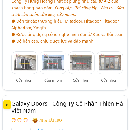
Công Ty Hưng Hoàng Phát đáp ứng nhu cầu từ A-Z của
khách hàng bao gồm:
Cung cấp - Thi công lắp - Bảo trì - Sửa
chữa cửa cuốn, cửa kéo, cửa nhôm.
● Đến từ các thương hiệu: Mitadoor, Hitadoor, Titadoor,
Alphadoor, Xingfa..
● Được ứng dụng công nghệ hiện đại từ Đức và Đài Loan
● Độ bền cao, chịu được lực va đập mạnh.
Cửa nhôm
Cửa nhôm
Cửa nhôm
Cửa nhôm
Galaxy Doors - Công Ty Cổ Phần Thiên Hà
8
Việt Nam
NHÀ TÀI TRỢ