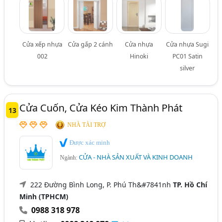
Cửa xếp nhựa
Cửa gấp 2 cánh
Cửa nhựa
Cửa nhựa Sugi
002
Hinoki
PC01 Satin
silver
Cửa Cuốn, Cửa Kéo Kim Thành Phát
13
NHÀ TÀI TRỢ
Được xác minh
CỬA - NHÀ SẢN XUẤT VÀ KINH DOANH
Ngành:
222 Đường Bình Long, P. Phú Th&#7841nh
TP. Hồ Chí
Minh (TPHCM)
0988 318 978