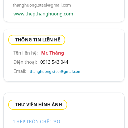
thanghuong.steel@gmail.com
www.thepthanghuong.com
THÔNG TIN LIÊN HỆ
Tên liên hệ:
Mr. Thắng
Điện thoại:
0913 543 044
Email:
thanghuong.steel@gmail.com
THƯ VIỆN HÌNH ẢNH
Gọi ngay
Email
THÉP TRÒN CHẾ TẠO