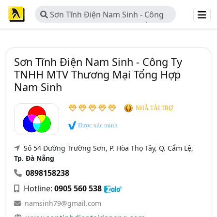
Sơn Tĩnh Điện Nam Sinh - Công
Ty TNHH MTV Thương Mại Tổng
Hợp Nam Sinh
Sơn Tĩnh Điện Nam Sinh - Công Ty
TNHH MTV Thương Mại Tổng Hợp
Nam Sinh
NHÀ TÀI TRỢ
Được xác minh
Số 54 Đường Trường Sơn, P. Hòa Thọ Tây, Q. Cẩm Lệ,
Tp. Đà Nẵng
0898158238
Hotline:
0905 560 538
namsinh79@gmail.com