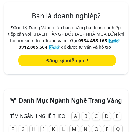
Bạn là doanh nghiệp?
Đăng ký Trang Vàng giúp bạn quảng bá doanh nghiêp,
tiếp cận với KHÁCH HÀNG - ĐỐI TÁC - NHÀ MUA LỚN khi
họ tìm kiếm trên Trang vàng. Gọi
0934.498.168
-
0912.005.564
để được tư vấn và hỗ trợ !
Đăng ký miễn phí !
Danh Mục Ngành Nghề Trang Vàng
TÌM NGÀNH NGHỀ THEO
A
B
C
D
E
F
G
H
I
K
L
M
N
O
P
Q