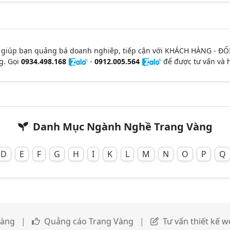
 giúp bạn quảng bá doanh nghiêp, tiếp cận với KHÁCH HÀNG - ĐỐ
g. Gọi
0934.498.168
-
0912.005.564
để được tư vấn và h
Danh Mục Ngành Nghề Trang Vàng
D
E
F
G
H
I
K
L
M
N
O
P
Q
Vàng
|
Quảng cáo Trang Vàng
|
Tư vấn thiết kế 