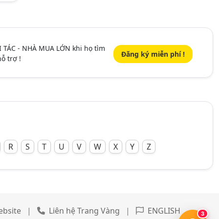
I TÁC - NHÀ MUA LỚN khi họ tìm
Đăng ký miễn phí !
ỗ trợ !
R
S
T
U
V
W
X
Y
Z
website
|
Liên hệ Trang Vàng
|
ENGLISH
3