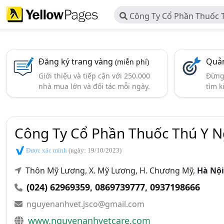
Công Ty Cổ Phần Thuốc 
Đăng ký trang vàng
Quản
(miễn phí)
Giới thiệu và tiếp cận với 250.000
Đừng 
nhà mua lớn và đối tác mỗi ngày.
tìm k
Công Ty Cổ Phần Thuốc Thú Y 
Được xác minh
(ngày: 19/10/2023)
Thôn Mỹ Lương, X. Mỹ Lương, H. Chương Mỹ,
Hà Nội
(024) 62969359
,
0869739777
,
0937198666
nguyenanhvet.jsco@gmail.com
www.nguyenanhvetcare.com