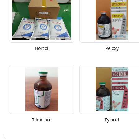
Florcol
Peloxy
Tilmicure
Tylocid