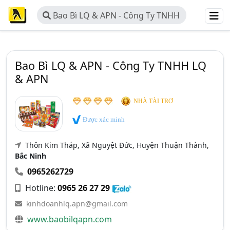
Bao Bì LQ & APN - Công Ty TNHH
LQ & APN
Bao Bì LQ & APN - Công Ty TNHH LQ
& APN
NHÀ TÀI TRỢ
Được xác minh
Thôn Kim Tháp, Xã Nguyệt Đức, Huyện Thuận Thành,
Bắc Ninh
0965262729
Hotline:
0965 26 27 29
kinhdoanhlq.apn@gmail.com
www.baobilqapn.com