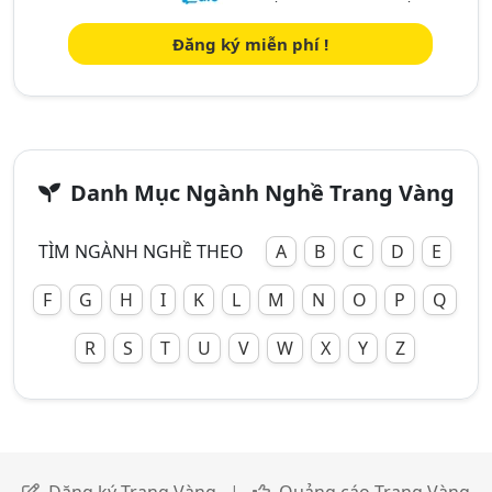
Đăng ký miễn phí !
Danh Mục Ngành Nghề Trang Vàng
TÌM NGÀNH NGHỀ THEO
A
B
C
D
E
F
G
H
I
K
L
M
N
O
P
Q
R
S
T
U
V
W
X
Y
Z