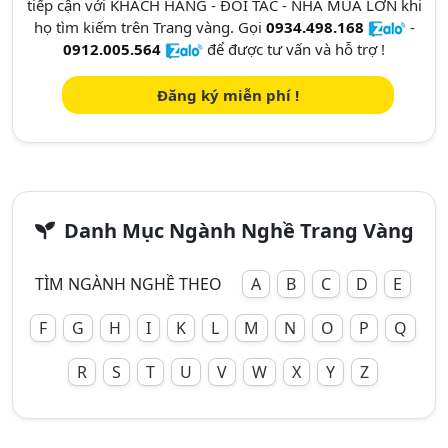
tiếp cận với KHÁCH HÀNG - ĐỐI TÁC - NHÀ MUA LỚN khi
họ tìm kiếm trên Trang vàng. Gọi
0934.498.168
-
0912.005.564
để được tư vấn và hỗ trợ !
Đăng ký miễn phí !
Danh Mục Ngành Nghề Trang Vàng
TÌM NGÀNH NGHỀ THEO
A
B
C
D
E
F
G
H
I
K
L
M
N
O
P
Q
R
S
T
U
V
W
X
Y
Z