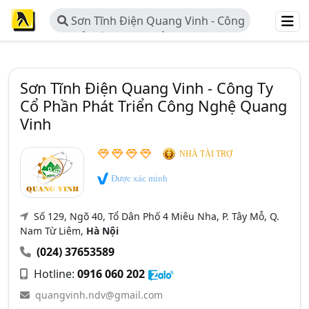
Sơn Tĩnh Điện Quang Vinh - Công
Ty Cổ Phần Phát Triển Công Nghệ
Quang Vinh
Sơn Tĩnh Điện Quang Vinh - Công Ty
Cổ Phần Phát Triển Công Nghệ Quang
Vinh
NHÀ TÀI TRỢ
Được xác minh
Số 129, Ngõ 40, Tổ Dân Phố 4 Miêu Nha, P. Tây Mỗ, Q.
Nam Từ Liêm,
Hà Nội
(024) 37653589
Hotline:
0916 060 202
quangvinh.ndv@gmail.com