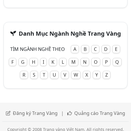
Danh Mục Ngành Nghề Trang Vàng
TÌM NGÀNH NGHỀ THEO
A
B
C
D
E
F
G
H
I
K
L
M
N
O
P
Q
R
S
T
U
V
W
X
Y
Z
Đăng ký Trang Vàng
|
Quảng cáo Trang Vàng
Copyright © 2008 Trang vàng Việt Nam. All rights reserved.