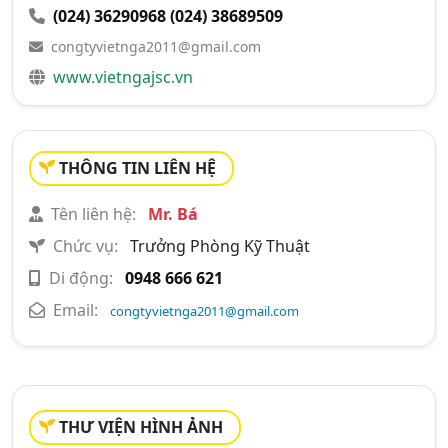
(024) 36290968
(024) 38689509
congtyvietnga2011@gmail.com
www.vietngajsc.vn
THÔNG TIN LIÊN HỆ
Tên liên hệ:
Mr. Bá
Chức vụ:
Trưởng Phòng Kỹ Thuật
Di động:
0948 666 621
Email:
congtyvietnga2011@gmail.com
THƯ VIỆN HÌNH ẢNH