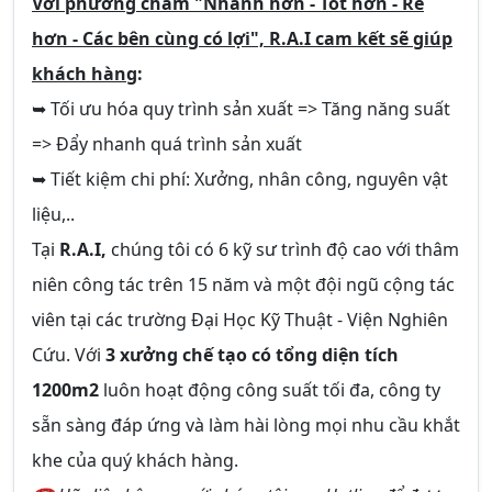
Với phương châm "Nhanh hơn - Tốt hơn - Rẻ
hơn - Các bên cùng có lợi", R.A.I cam kết sẽ giúp
khách hàng
:
➥ Tối ưu hóa quy trình sản xuất => Tăng năng suất
=> Đẩy nhanh quá trình sản xuất
➥ Tiết kiệm chi phí: Xưởng, nhân công, nguyên vật
liệu,..
Tại
R.A.I,
chúng tôi có 6 kỹ sư trình độ cao với thâm
niên công tác trên 15 năm và một đội ngũ cộng tác
viên tại các trường Đại Học Kỹ Thuật - Viện Nghiên
Cứu. Với
3 xưởng chế tạo có tổng diện tích
1200m2
luôn hoạt động công suất tối đa, công ty
sẵn sàng đáp ứng và làm hài lòng mọi nhu cầu khắt
khe của quý khách hàng.