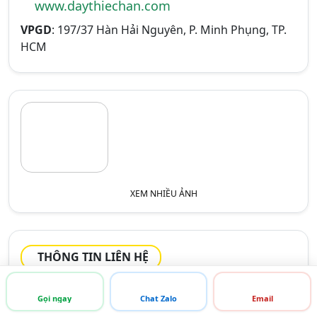
www.daythiechan.com
VPGD
: 197/37 Hàn Hải Nguyên, P. Minh Phụng, TP.
HCM
XEM NHIỀU ẢNH
THÔNG TIN LIÊN HỆ
Tên liên hệ:
Mr. Nguyễn Bá Mẫn
Gọi ngay
Chat Zalo
Email
Chức vụ:
TP. Kinh Doanh