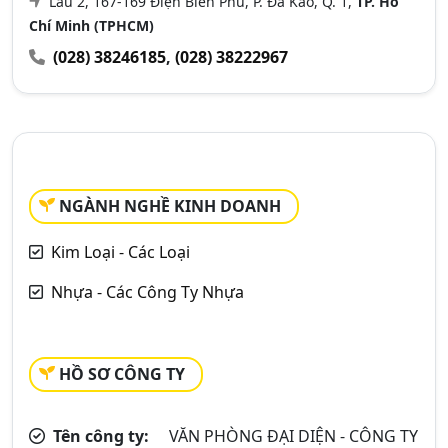
Lầu 2, 167-169 Điện Biên Phủ, P. Đa Kao, Q. 1,
TP. Hồ
Chí Minh (TPHCM)
(028) 38246185
,
(028) 38222967
NGÀNH NGHỀ KINH DOANH
Kim Loại - Các Loại
Nhựa - Các Công Ty Nhựa
HỒ SƠ CÔNG TY
Tên công ty:
VĂN PHÒNG ĐẠI DIỆN - CÔNG TY