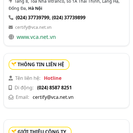
Tầng 8, Tòa Nhà Vitranco, số 1A Thái Thịnh, Láng Hạ,
Đống Đa,
Hà Nội
(024) 37739799
,
(024) 37739899
certify@vca.net.vn
www.vca.net.vn
THÔNG TIN LIÊN HỆ
Tên liên hệ:
Hotline
Di động:
(024) 8587 8251
Email:
certify@vca.net.vn
GIỚI THIỆU CÔNG TY