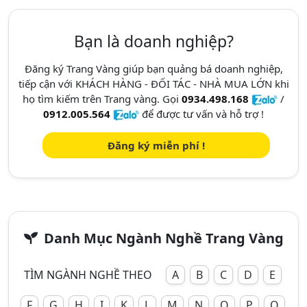
Bạn là doanh nghiệp?
Đăng ký Trang Vàng giúp bạn quảng bá doanh nghiệp,
tiếp cận với KHÁCH HÀNG - ĐỐI TÁC - NHÀ MUA LỚN khi
họ tìm kiếm trên Trang vàng. Gọi
0934.498.168
/
0912.005.564
để được tư vấn và hỗ trợ !
Đăng ký miễn phí !
Danh Mục Ngành Nghề Trang Vàng
TÌM NGÀNH NGHỀ THEO
A
B
C
D
E
F
G
H
I
K
L
M
N
O
P
Q