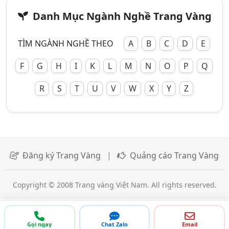
Danh Mục Ngành Nghề Trang Vàng
TÌM NGÀNH NGHỀ THEO
A
B
C
D
E
F
G
H
I
K
L
M
N
O
P
Q
R
S
T
U
V
W
X
Y
Z
Đăng ký Trang Vàng
|
Quảng cáo Trang Vàng
Copyright © 2008 Trang vàng Việt Nam. All rights reserved.
Gọi ngay
Chat Zalo
Email