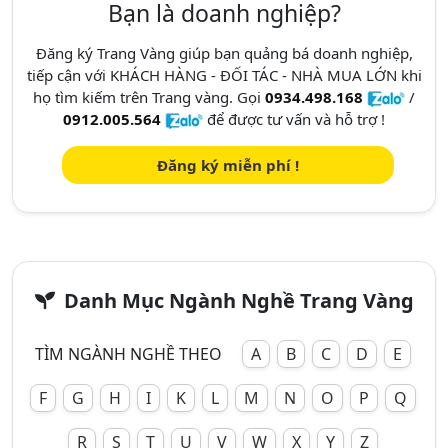
Bạn là doanh nghiệp?
Đăng ký Trang Vàng giúp bạn quảng bá doanh nghiệp,
tiếp cận với KHÁCH HÀNG - ĐỐI TÁC - NHÀ MUA LỚN khi
họ tìm kiếm trên Trang vàng. Gọi
0934.498.168
/
0912.005.564
để được tư vấn và hỗ trợ !
Đăng ký miễn phí !
Danh Mục Ngành Nghề Trang Vàng
TÌM NGÀNH NGHỀ THEO
A
B
C
D
E
F
G
H
I
K
L
M
N
O
P
Q
R
S
T
U
V
W
X
Y
Z