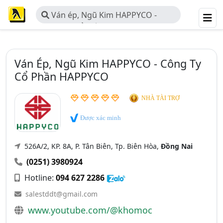
Ván ép, Ngũ Kim HAPPYCO -
Công Ty Cổ Phần HAPPYCO
Ván Ép, Ngũ Kim HAPPYCO - Công Ty
Cổ Phần HAPPYCO
NHÀ TÀI TRỢ
Được xác minh
526A/2, KP. 8A, P. Tân Biên, Tp. Biên Hòa,
Đồng Nai
(0251) 3980924
Hotline:
094 627 2286
salestddt@gmail.com
www.youtube.com/@khomoc