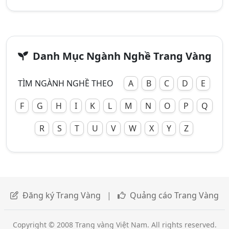
Danh Mục Ngành Nghề Trang Vàng
TÌM NGÀNH NGHỀ THEO
A
B
C
D
E
F
G
H
I
K
L
M
N
O
P
Q
R
S
T
U
V
W
X
Y
Z
Đăng ký Trang Vàng
|
Quảng cáo Trang Vàng
Copyright © 2008 Trang vàng Việt Nam. All rights reserved.