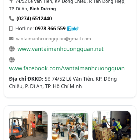
74/52 Lê Văn Tiên, KP. Đông Chiêu, P. Tân Đông Hiệp,
TP. Dĩ An,
Bình Dương
(0274) 6512440
Hotline:
0978 366 559
vantaimanhcuongquan@gmail.com
www.vantaimanhcuongquan.net
www.facebook.com/vantaimanhcuongquan
Địa chỉ ĐKKD:
Số 74/52 Lê Văn Tiên, KP. Đông
Chiêu, P. Dĩ An, TP. Hồ Chí Minh