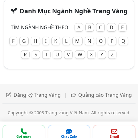
Danh Mục Ngành Nghề Trang Vàng
TÌM NGÀNH NGHỀ THEO
A
B
C
D
E
F
G
H
I
K
L
M
N
O
P
Q
R
S
T
U
V
W
X
Y
Z
Đăng ký Trang Vàng
|
Quảng cáo Trang Vàng
Copyright © 2008 Trang vàng Việt Nam. All rights reserved.
Gọi ngay
Chat Zalo
Email