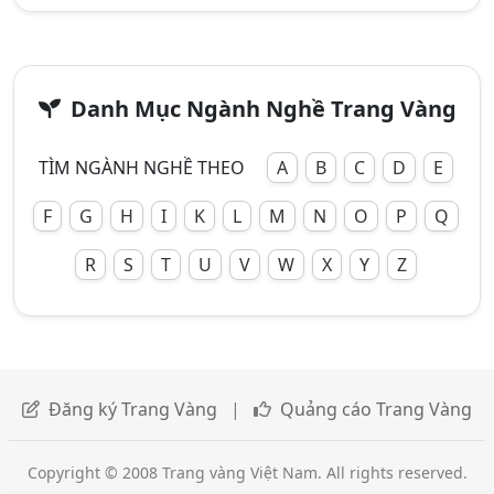
Danh Mục Ngành Nghề Trang Vàng
TÌM NGÀNH NGHỀ THEO
A
B
C
D
E
F
G
H
I
K
L
M
N
O
P
Q
R
S
T
U
V
W
X
Y
Z
Đăng ký Trang Vàng
|
Quảng cáo Trang Vàng
Copyright © 2008 Trang vàng Việt Nam. All rights reserved.