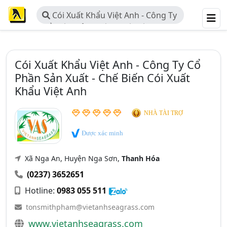
Cói Xuất Khẩu Việt Anh - Công Ty
Cổ Phần Sản Xuất - Chế Biến Cói
Xuất Khẩu Việt Anh
Cói Xuất Khẩu Việt Anh - Công Ty Cổ
Phần Sản Xuất - Chế Biến Cói Xuất
Khẩu Việt Anh
NHÀ TÀI TRỢ
Được xác minh
Xã Nga An, Huyện Nga Sơn,
Thanh Hóa
(0237) 3652651
Hotline:
0983 055 511
tonsmithpham@vietanhseagrass.com
www.vietanhseagrass.com