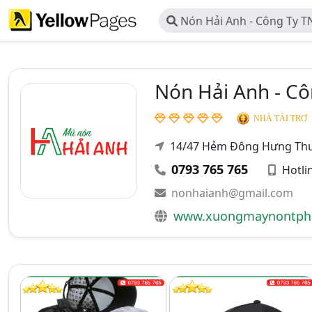
Nón Hải Anh - Công Ty 
Anh
Nón Hải Anh - C
NHÀ TÀI TRỢ
14/47 Hẻm Đông Hưng Thu
0793 765 765
Hotli
nonhaianh@gmail.com
www.xuongmaynontp