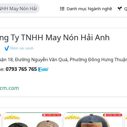
TNHH May Nón Hải
Danh mục Ngành nghề
Q
ông Ty TNHH May Nón Hải Anh
Được xác minh
ận 18, Đường Nguyễn Văn Quá, Phường Đông Hưng Thuậ
0793 765 765
ne:
hcm.com