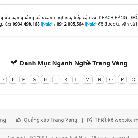
 giúp bạn quảng bá doanh nghiệp, tiếp cận với KHÁCH HÀNG - ĐỐ
g. Gọi
0934.498.168
/
0912.005.564
để được tư vấn và h
Danh Mục Ngành Nghề Trang Vàng
D
E
F
G
H
I
K
L
M
N
O
P
Q
àng
|
Quảng cáo Trang Vàng
|
Thiết kế website m
Copyright © 2008 Trang vàng Việt Nam. All rights reserved.