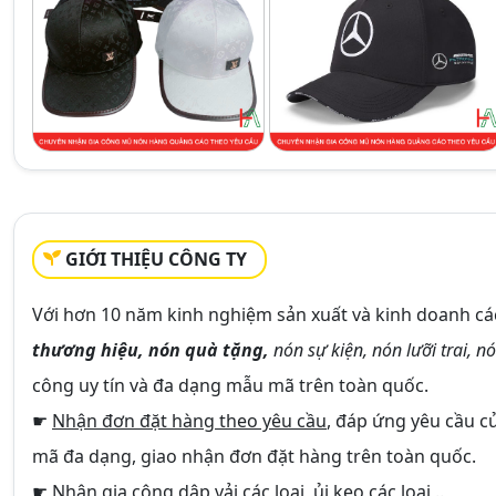
GIỚI THIỆU CÔNG TY
Với hơn 10 năm kinh nghiệm sản xuất và kinh doanh cá
thương hiệu, nón quà tặng,
nón sự kiện, nón lưỡi trai, nó
công uy tín và đa dạng mẫu mã trên toàn quốc.
☛
Nhận đơn đặt hàng theo yêu cầu
, đáp ứng yêu cầu c
mã đa dạng, giao nhận đơn đặt hàng trên toàn quốc.
☛
Nhận gia công dập vải
các loại, ủi keo các loại,..