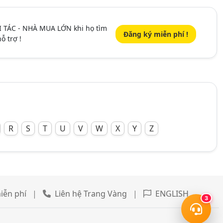
I TÁC - NHÀ MUA LỚN khi họ tìm
Đăng ký miễn phí !
ỗ trợ !
R
S
T
U
V
W
X
Y
Z
iễn phí
|
Liên hệ Trang Vàng
|
ENGLISH
3