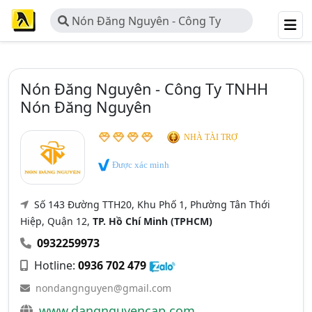
Nón Đăng Nguyên - Công Ty
TNHH Nón Đăng Nguyên
Nón Đăng Nguyên - Công Ty TNHH
Nón Đăng Nguyên
NHÀ TÀI TRỢ
Được xác minh
Số 143 Đường TTH20, Khu Phố 1, Phường Tân Thới
Hiệp, Quận 12,
TP. Hồ Chí Minh (TPHCM)
0932259973
Hotline:
0936 702 479
nondangnguyen@gmail.com
www.dangnguyencap.com