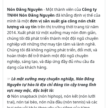
Nón Đăng Nguyên
- Một thành viên của
Công ty
TNHH Nón Đăng Nguyên
đã khẳng định vị thế của
mình là một
đơn vị sản xuất gia công nón chất
lượng và uy tín
trên thị trường thời trang từ năm
2014. Xuất phát từ một xưởng may nón đơn giản,
chúng tôi đã phát triển thành một đội ngũ chuyên
nghiệp với những thợ may tận tâm và lành nghề.
Chúng tôi đã không ngừng phát triển, đổi mới, và
hoàn thiện để trở thành một đội ngũ chuyên
nghiệp, sáng tạo, và đáp ứng đầy đủ nhu cầu đa
dạng của khách hàng.
☞
Là một xưởng may chuyên nghiệp, Nón Đăng
Nguyên tự hào là địa chỉ đáng tin cậy trong lĩnh
vực may mặc, đặc biệt là:
✿ Nón snapback (nón hiphop), nón kết (nón lưỡi
trai), nón tai bèo, nón nửa đầu (nón tennis) và các
loại nón vải khác theo yêu cầu riêng của từng