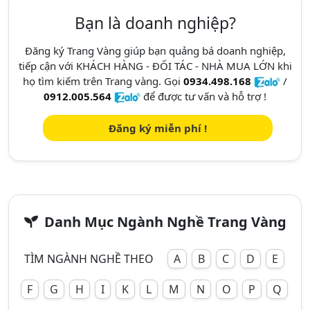
Bạn là doanh nghiệp?
Đăng ký Trang Vàng giúp bạn quảng bá doanh nghiệp,
tiếp cận với KHÁCH HÀNG - ĐỐI TÁC - NHÀ MUA LỚN khi
họ tìm kiếm trên Trang vàng. Gọi
0934.498.168
/
0912.005.564
để được tư vấn và hỗ trợ !
Đăng ký miễn phí !
Danh Mục Ngành Nghề Trang Vàng
TÌM NGÀNH NGHỀ THEO
A
B
C
D
E
F
G
H
I
K
L
M
N
O
P
Q