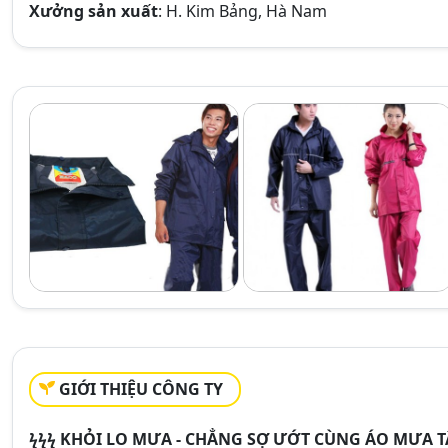
Xưởng sản xuất
: H. Kim Bảng, Hà Nam
GIỚI THIỆU CÔNG TY
ϟϟϟ
KHỎI LO MƯA - CHẲNG SỢ ƯỚT CÙNG ÁO MƯA T