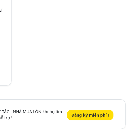
ÁT
I TÁC - NHÀ MUA LỚN khi họ tìm
Đăng ký miễn phí !
ỗ trợ !