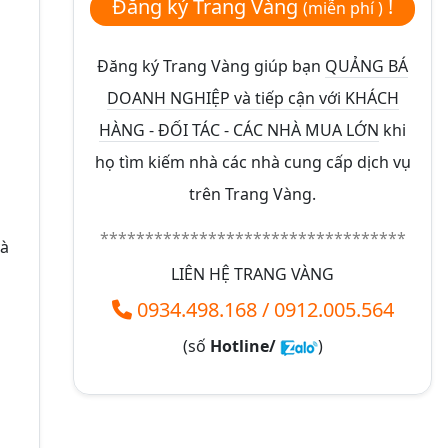
Đăng ký Trang Vàng
!
(miễn phí )
Đăng ký Trang Vàng giúp bạn
QUẢNG BÁ
DOANH NGHIỆP và tiếp cận với KHÁCH
HÀNG - ĐỐI TÁC - CÁC NHÀ MUA LỚN
khi
họ tìm kiếm nhà các nhà cung cấp dịch vụ
trên Trang Vàng.
**********************************
và
LIÊN HỆ TRANG VÀNG
0934.498.168
/
0912.005.564
(số
Hotline/
)