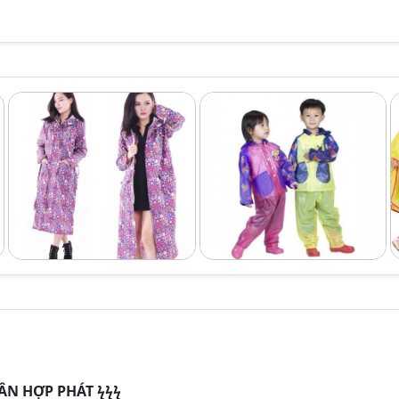
ÂN HỢP PHÁT
ϟϟϟ