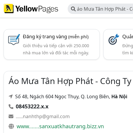
áo Mưa Tân Hợp Phát - 
Dịch Vụ Và Thương Mại Tân
Đăng ký trang vàng
Quản
(miễn phí)
Giới thiệu và tiếp cận với 250.000
Đứng 
nhà mua lớn và đối tác mỗi ngày.
tìm k
Áo Mưa Tân Hợp Phát - Công Ty
Số 48, Ngách 604 Ngọc Thụy, Q. Long Biên,
Hà Nội
08453222.x.x
......nanhthp@gmail.com
www.......sanxuatkhautrang.bizz.vn