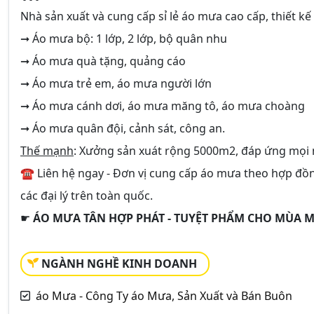
Nhà sản xuất và cung cấp sỉ lẻ áo mưa cao cấp, thiết kế
➞ Áo mưa bộ: 1 lớp, 2 lớp, bộ quân nhu
➞ Áo mưa quà tặng, quảng cáo
➞ Áo mưa trẻ em, áo mưa người lớn
➞ Áo mưa cánh dơi, áo mưa măng tô, áo mưa choàng
➞ Áo mưa quân đội, cảnh sát, công an.
Thế mạnh
: Xưởng sản xuát rộng 5000m2, đáp ứng mọi 
☎ Liên hệ ngay - Đơn vị cung cấp áo mưa theo hợp đồn
các đại lý trên toàn quốc.
☛
ÁO MƯA TÂN HỢP PHÁT - TUYỆT PHẨM CHO MÙA 
NGÀNH NGHỀ KINH DOANH
áo Mưa - Công Ty áo Mưa, Sản Xuất và Bán Buôn