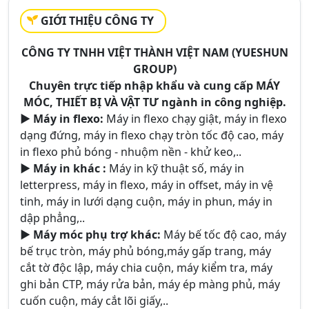
GIỚI THIỆU CÔNG TY
CÔNG TY TNHH VIỆT THÀNH VIỆT NAM (YUESHUN
GROUP)
Chuyên trực tiếp nhập khẩu và cung cấp
MÁY
MÓC, THIẾT BỊ VÀ VẬT TƯ
ngành in công nghiệp.
► Máy in flexo:
Máy in flexo chạy giật, máy in flexo
dạng đứng, máy in flexo chạy tròn tốc độ cao, máy
in flexo phủ bóng - nhuộm nền - khử keo,..
► Máy in khác :
Máy in kỹ thuật số, máy in
letterpress, máy in flexo, máy in offset, máy in vệ
tinh, máy in lưới dạng cuộn, máy in phun, máy in
dập phẳng,..
► Máy móc phụ trợ khác:
Máy bế tốc độ cao, máy
bế trục tròn, máy phủ bóng,máy gấp trang, máy
cắt tờ độc lập, máy chia cuộn, máy kiểm tra, máy
ghi bản CTP, máy rửa bản, máy ép màng phủ, máy
cuốn cuộn, máy cắt lõi giấy,..