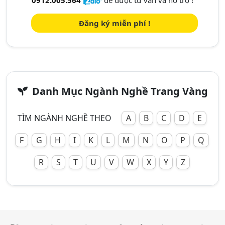
0912.005.564
để được tư vấn và hỗ trợ !
Đăng ký miễn phí !
Danh Mục Ngành Nghề Trang Vàng
TÌM NGÀNH NGHỀ THEO
A
B
C
D
E
F
G
H
I
K
L
M
N
O
P
Q
R
S
T
U
V
W
X
Y
Z