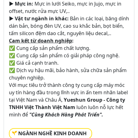
► Mực in:
Mực in lưới Seiko, mực in Jujo, mực in
offset, nước rửa mực UV,..
► Vật tư ngành in khác:
Bản in các loại, băng dính
dán bản, bóng đèn UV, cao su khắc bản, bọt biển,
tấm silicon đệm dao cắt, nguyên liệu decal,..
Cam kết từ doanh nghiệp
:
✅ Cung cấp sản phẩm chất lượng.
✅ Cung cấp sản phẩm có giải pháp công nghệ.
✅ Giá cả cạnh tranh.
✅ Dịch vụ hậu mãi, bảo hành, sửa chữa sản phẩm
chuyên nghiệp.
Với mục tiêu trở thành công ty cung cấp máy móc
uy tín hàng đầu trong lĩnh vực in ấn tem nhãn label
tại Việt Nam và Châu Á,
Yueshun Group - Công ty
TNHH Việt Thành Việt Nam
luôn luôn nỗ lực hết
mình để
"Cùng Khách Hàng Phát Triển".
NGÀNH NGHỀ KINH DOANH