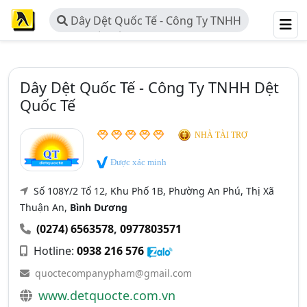
Dây Dệt Quốc Tế - Công Ty TNHH
Dệt Quốc Tế
Dây Dệt Quốc Tế - Công Ty TNHH Dệt
Quốc Tế
NHÀ TÀI TRỢ
Được xác minh
Số 108Y/2 Tổ 12, Khu Phố 1B, Phường An Phú, Thị Xã
Thuận An,
Bình Dương
(0274) 6563578
,
0977803571
Hotline:
0938 216 576
quoctecompanypham@gmail.com
www.detquocte.com.vn