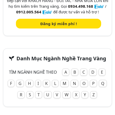
tiếp cận với KHÁCH HÀNG - ĐỐI TÁC - NHÀ MUA LỚN khi
họ tìm kiếm trên Trang vàng. Gọi
0934.498.168
/
0912.005.564
để được tư vấn và hỗ trợ !
Đăng ký miễn phí !
Danh Mục Ngành Nghề Trang Vàng
TÌM NGÀNH NGHỀ THEO
A
B
C
D
E
F
G
H
I
K
L
M
N
O
P
Q
R
S
T
U
V
W
X
Y
Z