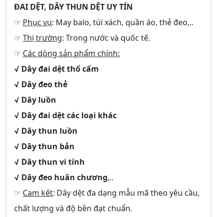
ĐAI DỆT, DÂY THUN DỆT UY TÍN
☞
Phục vụ
: May balo, túi xách, quần áo, thẻ đeo,..
☞
Thị trường
: Trong nước và quốc tế.
☞
Các dòng sản phẩm chính:
√ Dây đai dệt thổ cẩm
√ Dây đeo thẻ
√ Dây luồn
√ Dây đai dệt các loại khác
√ Dây thun luồn
√ Dây thun bản
√ Dây thun vi tính
√ Dây đeo huân chương
,..
☞
Cam kết
: Dây dệt đa dạng mẫu mã theo yêu cầu,
chất lượng và độ bền đạt chuẩn.