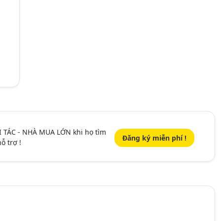
I TÁC - NHÀ MUA LỚN khi họ tìm
Đăng ký miễn phí !
ỗ trợ !