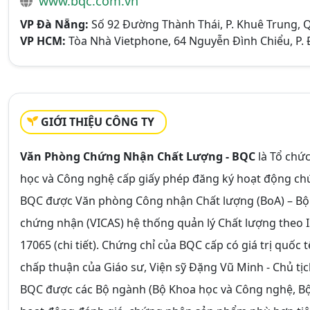
www.bqc.com.vn
VP Đà Nẵng:
Số 92 Đường Thành Thái, P. Khuê Trung, Q
VP HCM:
Tòa Nhà Vietphone, 64 Nguyễn Đình Chiểu, P. Đ
GIỚI THIỆU CÔNG TY
Văn Phòng Chứng Nhận Chất Lượng - BQC
là Tổ chứ
học và Công nghệ cấp giấy phép đăng ký hoạt động ch
BQC được Văn phòng Công nhận Chất lượng (BoA) – Bộ
chứng nhận (VICAS) hệ thống quản lý Chất lượng theo
17065 (chi tiết). Chứng chỉ của BQC cấp có giá trị quốc
chấp thuận của Giáo sư, Viện sỹ Đặng Vũ Minh - Chủ tịch
BQC được các Bộ ngành (Bộ Khoa học và Công nghệ, Bộ 