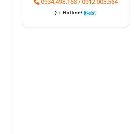
0934.498.168
/
0912.005.564
(số
Hotline/
)