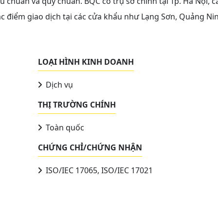
chuẩn và quy chuẩn. BQC có trụ sở chính tại Tp. Hà Nội, c
ác điểm giao dịch tại các cửa khẩu như Lạng Sơn, Quảng Ni
LOẠI HÌNH KINH DOANH
Dịch vụ
THỊ TRƯỜNG CHÍNH
Toàn quốc
CHỨNG CHỈ/CHỨNG NHẬN
ISO/IEC 17065, ISO/IEC 17021