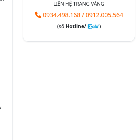
LIÊN HỆ TRANG VÀNG
n
0934.498.168
/
0912.005.564
(số
Hotline/
)
y