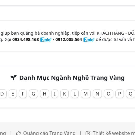
 giúp bạn quảng bá doanh nghiệp, tiếp cận với KHÁCH HÀNG - ĐỐ
g. Gọi
0934.498.168
/
0912.005.564
để được tư vấn và h
Danh Mục Ngành Nghề Trang Vàng
D
E
F
G
H
I
K
L
M
N
O
P
Q
àng
|
Quảng cáo Trang Vàng
|
Thiết kế website m