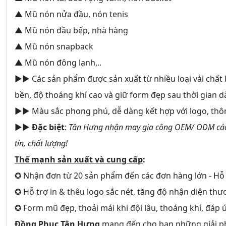
▲ Mũ nón nửa đầu, nón tenis
▲ Mũ nón đầu bếp, nhà hàng
▲ Mũ nón snapback
▲ Mũ nón đông lạnh,..
►► Các sản phẩm được sản xuất từ nhiều loại vải chất 
bền, độ thoáng khí cao và giữ form đẹp sau thời gian d
►► Màu sắc phong phú, dễ dàng kết hợp với logo, thôn
►►
Đặc biệt
:
Tân Hưng nhận may gia công OEM/ ODM các s
tín, chất lượng!
Thế mạnh sản xuất và cung cấp
:
✪ Nhận đơn từ 20 sản phẩm đến các đơn hàng lớn - Hỗ t
✪ Hỗ trợ in & thêu logo sắc nét, tăng độ nhận diện thư
✪ Form mũ đẹp, thoải mái khi đội lâu, thoáng khí, đáp ứ
Đồng Phục Tân Hưng
mang đến cho bạn những giải 