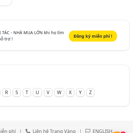
I TÁC - NHÀ MUA LỚN khi họ tìm
Đăng ký miễn phí !
ỗ trợ !
R
S
T
U
V
W
X
Y
Z
iễn phí
|
Liên hệ Trang Vàng
|
ENGLISH