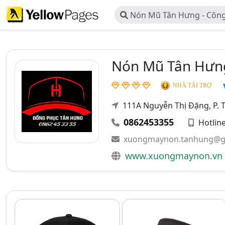
Nón Mũ Tân Hưng - Côn
Phục Tân Hưng
Nón Mũ Tân Hưng
NHÀ TÀI TRỢ
111A Nguyễn Thị Đặng, P. T
0862453355
Hotlin
xuongmaynon.tanhung@g
www.xuongmaynon.vn