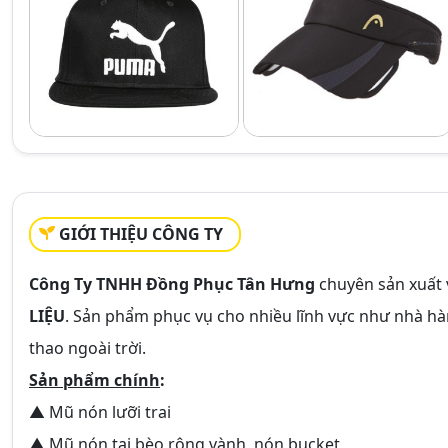
GIỚI THIỆU CÔNG TY
Công Ty TNHH Đồng Phục Tân Hưng
chuyên sản xuất
LIỆU
. Sản phẩm phục vụ cho nhiều lĩnh vực như nhà hàn
thao ngoài trời.
Sản phẩm chính
:
▲ Mũ nón lưỡi trai
▲ Mũ nón tai bèo rộng vành, nón bucket