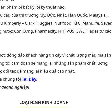
ản phẩm bị bất kỳ lỗi kỹ thuật nào.
êu cầu của thị trường Mỹ, Đức, Nhật, Hàn Quốc, Malaysia,..
hư Kimberly – Clark, Huggies, Nutifood, KFC, Manulife, Seve
ong nước: Con Cưng, Pharmacity, FPT, VUS, SWE, Hades từ các
ợc đông đảo khách hàng tin cậy vì chất lượng mẫu mã sản
húng tôi cam đoan sẽ mang lại những sản phẩm chất lượng
c đối tác để mang lại hiệu quả cao nhất.
a chúng tôi
Tại Đây.
ý doanh nghiệp!
LOẠI HÌNH KINH DOANH