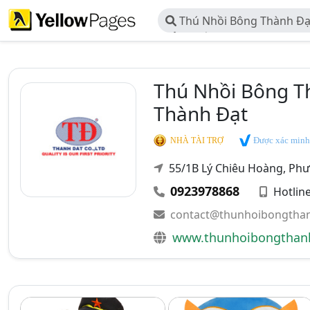
Thú Nhồi Bông Thành Đạ
Sản Xuất Thương Mại Thú 
Đạt
Thú Nhồi Bông T
Thành Đạt
Được xác minh
NHÀ TÀI TRỢ
55/1B Lý Chiêu Hoàng, Phư
0923978868
Hotlin
contact@thunhoibongtha
www.thunhoibongthan