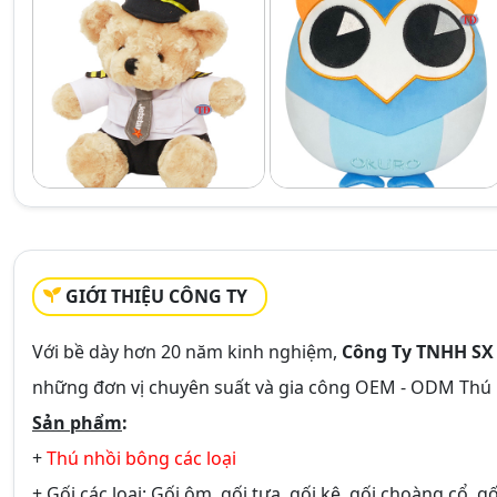
GIỚI THIỆU CÔNG TY
Với bề dày hơn 20 năm kinh nghiệm,
Công Ty TNHH SX
những đơn vị chuyên suất và gia công OEM - ODM Thú N
Sản phẩm
:
+
Thú nhồi bông các loại
+ Gối các loại: Gối ôm, gối tựa, gối kê, gối choàng cổ, gố