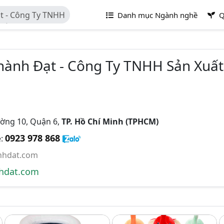
t - Công Ty TNHH
Danh mục Ngành nghề
Q
Nhồi Bông Thành
hành Đạt - Công Ty TNHH Sản Xuấ
ờng 10, Quận 6,
TP. Hồ Chí Minh (TPHCM)
0923 978 868
e:
nhdat.com
hdat.com