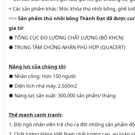
+ Các sản phẩm khác: Móc khóa thú nhồi bông, ghế lười 
=>>
Sản phẩm thú nhồi bông Thành Đạt đã được cun
gia từ
:
● TỔNG CỤC ĐO LƯỜNG CHẤT LƯỢNG (BỘ KHCN)
● TRUNG TÂM CHỨNG NHẬN PHÙ HỢP (QUACERT)
Năng lực của chúng tôi
:
● Nhân công: Hơn 150 người
● Diện tích nhà máy: 2.500m2
● Năng lực sản xuất: 300,000 sản phẩm/ tháng
Thế mạnh cạnh tranh
:
1. Đội ngũ nhân viên trẻ cho ra đời những sản phẩm độ
2. Chất lượng Hàng Việt Nam chất lượng cao, an toàn và